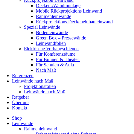
Rückprojektion Leinwand
Decken-/Wandmontage
Mobile Rückprojektions Leinwand
Rahmenleinwände
Rückprojektions Deckeneinbauleinwand
Spezial Leinwände
Bodenleinwände
Green Box – Pressewände
Leinwandfolien
Elektrische Vorhangschienen
Für Konferenzräume
Für Bühnen & Theater
Für Schulen & Aula
Nach Maß
Referenzen
Leinwände nach Maß
Projektionsfolien
Leinwände nach Maß
Ratgeber
Über uns
Kontakt
Shop
Leinwände
Rahmenleinwand