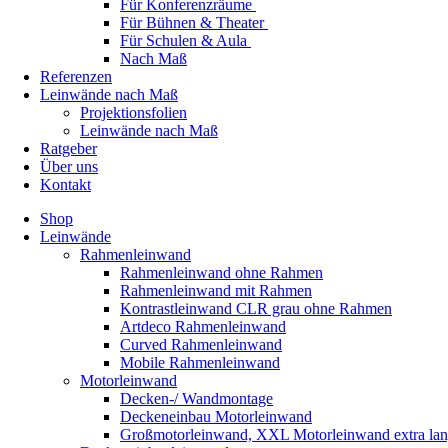
Für Konferenzräume
Für Bühnen & Theater
Für Schulen & Aula
Nach Maß
Referenzen
Leinwände nach Maß
Projektionsfolien
Leinwände nach Maß
Ratgeber
Über uns
Kontakt
Shop
Leinwände
Rahmenleinwand
Rahmenleinwand ohne Rahmen
Rahmenleinwand mit Rahmen
Kontrastleinwand CLR grau ohne Rahmen
Artdeco Rahmenleinwand
Curved Rahmenleinwand
Mobile Rahmenleinwand
Motorleinwand
Decken-/ Wandmontage
Deckeneinbau Motorleinwand
Großmotorleinwand, XXL Motorleinwand extra la