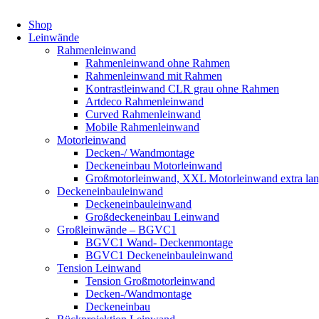
Shop
Leinwände
Rahmenleinwand
Rahmenleinwand ohne Rahmen
Rahmenleinwand mit Rahmen
Kontrastleinwand CLR grau ohne Rahmen
Artdeco Rahmenleinwand
Curved Rahmenleinwand
Mobile Rahmenleinwand
Motorleinwand
Decken-/ Wandmontage
Deckeneinbau Motorleinwand
Großmotorleinwand, XXL Motorleinwand extra la
Deckeneinbauleinwand
Deckeneinbauleinwand
Großdeckeneinbau Leinwand
Großleinwände – BGVC1
BGVC1 Wand- Deckenmontage
BGVC1 Deckeneinbauleinwand
Tension Leinwand
Tension Großmotorleinwand
Decken-/Wandmontage
Deckeneinbau