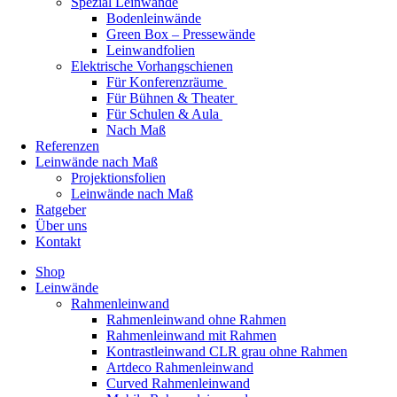
Spezial Leinwände
Bodenleinwände
Green Box – Pressewände
Leinwandfolien
Elektrische Vorhangschienen
Für Konferenzräume
Für Bühnen & Theater
Für Schulen & Aula
Nach Maß
Referenzen
Leinwände nach Maß
Projektionsfolien
Leinwände nach Maß
Ratgeber
Über uns
Kontakt
Shop
Leinwände
Rahmenleinwand
Rahmenleinwand ohne Rahmen
Rahmenleinwand mit Rahmen
Kontrastleinwand CLR grau ohne Rahmen
Artdeco Rahmenleinwand
Curved Rahmenleinwand