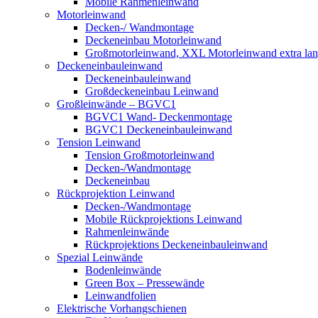
Mobile Rahmenleinwand
Motorleinwand
Decken-/ Wandmontage
Deckeneinbau Motorleinwand
Großmotorleinwand, XXL Motorleinwand extra la
Deckeneinbauleinwand
Deckeneinbauleinwand
Großdeckeneinbau Leinwand
Großleinwände – BGVC1
BGVC1 Wand- Deckenmontage
BGVC1 Deckeneinbauleinwand
Tension Leinwand
Tension Großmotorleinwand
Decken-/Wandmontage
Deckeneinbau
Rückprojektion Leinwand
Decken-/Wandmontage
Mobile Rückprojektions Leinwand
Rahmenleinwände
Rückprojektions Deckeneinbauleinwand
Spezial Leinwände
Bodenleinwände
Green Box – Pressewände
Leinwandfolien
Elektrische Vorhangschienen