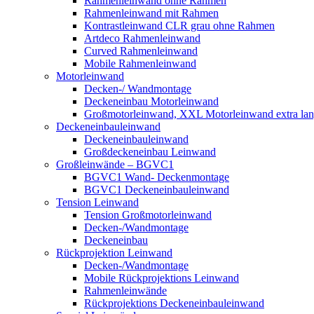
Rahmenleinwand ohne Rahmen
Rahmenleinwand mit Rahmen
Kontrastleinwand CLR grau ohne Rahmen
Artdeco Rahmenleinwand
Curved Rahmenleinwand
Mobile Rahmenleinwand
Motorleinwand
Decken-/ Wandmontage
Deckeneinbau Motorleinwand
Großmotorleinwand, XXL Motorleinwand extra la
Deckeneinbauleinwand
Deckeneinbauleinwand
Großdeckeneinbau Leinwand
Großleinwände – BGVC1
BGVC1 Wand- Deckenmontage
BGVC1 Deckeneinbauleinwand
Tension Leinwand
Tension Großmotorleinwand
Decken-/Wandmontage
Deckeneinbau
Rückprojektion Leinwand
Decken-/Wandmontage
Mobile Rückprojektions Leinwand
Rahmenleinwände
Rückprojektions Deckeneinbauleinwand