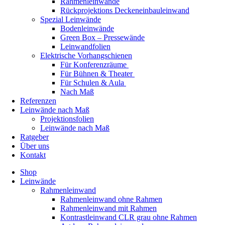
Rahmenleinwände
Rückprojektions Deckeneinbauleinwand
Spezial Leinwände
Bodenleinwände
Green Box – Pressewände
Leinwandfolien
Elektrische Vorhangschienen
Für Konferenzräume
Für Bühnen & Theater
Für Schulen & Aula
Nach Maß
Referenzen
Leinwände nach Maß
Projektionsfolien
Leinwände nach Maß
Ratgeber
Über uns
Kontakt
Shop
Leinwände
Rahmenleinwand
Rahmenleinwand ohne Rahmen
Rahmenleinwand mit Rahmen
Kontrastleinwand CLR grau ohne Rahmen