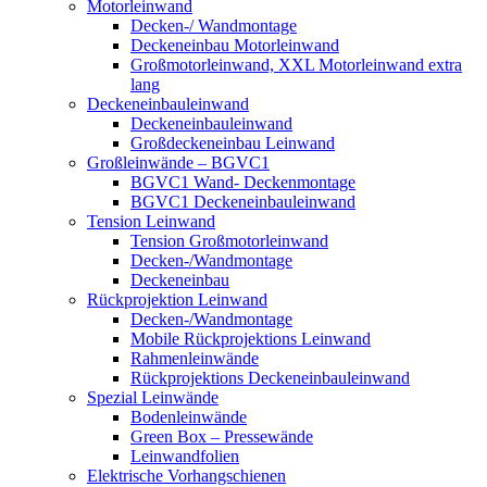
Motorleinwand
Decken-/ Wandmontage
Deckeneinbau Motorleinwand
Großmotorleinwand, XXL Motorleinwand extra
lang
Deckeneinbauleinwand
Deckeneinbauleinwand
Großdeckeneinbau Leinwand
Großleinwände – BGVC1
BGVC1 Wand- Deckenmontage
BGVC1 Deckeneinbauleinwand
Tension Leinwand
Tension Großmotorleinwand
Decken-/Wandmontage
Deckeneinbau
Rückprojektion Leinwand
Decken-/Wandmontage
Mobile Rückprojektions Leinwand
Rahmenleinwände
Rückprojektions Deckeneinbauleinwand
Spezial Leinwände
Bodenleinwände
Green Box – Pressewände
Leinwandfolien
Elektrische Vorhangschienen