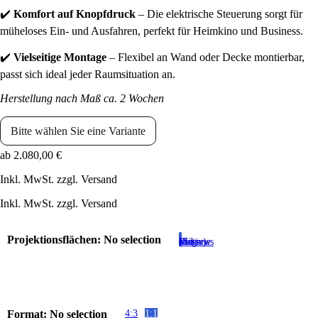
✔️
Komfort auf Knopfdruck
– Die elektrische Steuerung sorgt für
müheloses Ein- und Ausfahren, perfekt für Heimkino und Business.
✔️
Vielseitige Montage
– Flexibel an Wand oder Decke montierbar,
passt sich ideal jeder Raumsituation an.
Herstellung nach Maß ca. 2 Wochen
Bitte wählen Sie eine Variante
ab
2.080,00
€
Inkl. MwSt. zzgl. Versand
Inkl. MwSt. zzgl. Versand
Projektionsflächen
:
No selection
Pressewand (Eigenes Motiv)
Format
:
No selection
4:3
1:1