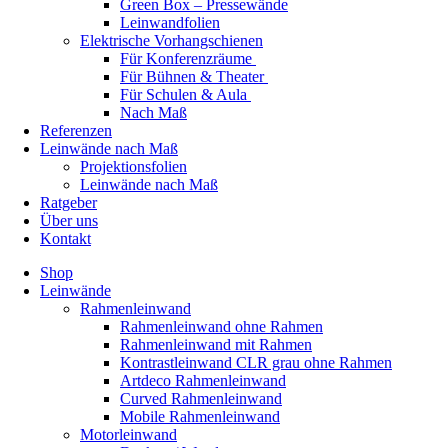
Green Box – Pressewände
Leinwandfolien
Elektrische Vorhangschienen
Für Konferenzräume
Für Bühnen & Theater
Für Schulen & Aula
Nach Maß
Referenzen
Leinwände nach Maß
Projektionsfolien
Leinwände nach Maß
Ratgeber
Über uns
Kontakt
Shop
Leinwände
Rahmenleinwand
Rahmenleinwand ohne Rahmen
Rahmenleinwand mit Rahmen
Kontrastleinwand CLR grau ohne Rahmen
Artdeco Rahmenleinwand
Curved Rahmenleinwand
Mobile Rahmenleinwand
Motorleinwand