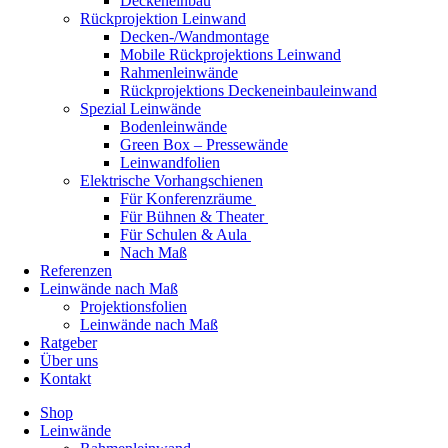
Deckeneinbau
Rückprojektion Leinwand
Decken-/Wandmontage
Mobile Rückprojektions Leinwand
Rahmenleinwände
Rückprojektions Deckeneinbauleinwand
Spezial Leinwände
Bodenleinwände
Green Box – Pressewände
Leinwandfolien
Elektrische Vorhangschienen
Für Konferenzräume
Für Bühnen & Theater
Für Schulen & Aula
Nach Maß
Referenzen
Leinwände nach Maß
Projektionsfolien
Leinwände nach Maß
Ratgeber
Über uns
Kontakt
Shop
Leinwände