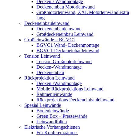
Decken-/ Wandmontage
Deckeneinbau Motorleinwand
Großmotorleinwand, XXL Motorleinwand extra
lang
Deckeneinbauleinwand
Deckeneinbauleinwand
Großdeckeneinbau Leinwand
Großleinwände – BGVC1
BGVC1 Wand- Deckenmontage
BGVC1 Deckeneinbauleinwand
Tension Leinwand
Tension Großmotorleinwand
Decken-/Wandmontage
Deckeneinbau
Rückprojektion Leinwand
Decken-/Wandmontage
Mobile Rückprojektions Leinwand
Rahmenleinwände
Rückprojektions Deckeneinbauleinwand
Spezial Leinwände
Bodenleinwände
Green Box – Pressewände
Leinwandfolien
Elektrische Vorhangschienen
Für Konferenzräume