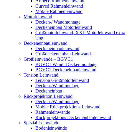
Artdeco Rahmenleinwand
Curved Rahmenleinwand
Mobile Rahmenleinwand
Motorleinwand
Decken-/ Wandmontage
Deckeneinbau Motorleinwand
Großmotorleinwand, XXL Motorleinwand extra
lang
Deckeneinbauleinwand
Deckeneinbauleinwand
Großdeckeneinbau Leinwand
Großleinwände – BGVC1
BGVC1 Wand- Deckenmontage
BGVC1 Deckeneinbauleinwand
Tension Leinwand
Tension Großmotorleinwand
Decken-/Wandmontage
Deckeneinbau
Rückprojektion Leinwand
Decken-/Wandmontage
Mobile Rückprojektions Leinwand
Rahmenleinwände
Rückprojektions Deckeneinbauleinwand
Spezial Leinwände
Bodenleinwände