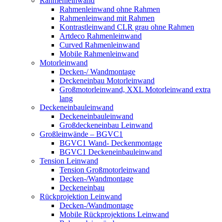
Rahmenleinwand
Rahmenleinwand ohne Rahmen
Rahmenleinwand mit Rahmen
Kontrastleinwand CLR grau ohne Rahmen
Artdeco Rahmenleinwand
Curved Rahmenleinwand
Mobile Rahmenleinwand
Motorleinwand
Decken-/ Wandmontage
Deckeneinbau Motorleinwand
Großmotorleinwand, XXL Motorleinwand extra
lang
Deckeneinbauleinwand
Deckeneinbauleinwand
Großdeckeneinbau Leinwand
Großleinwände – BGVC1
BGVC1 Wand- Deckenmontage
BGVC1 Deckeneinbauleinwand
Tension Leinwand
Tension Großmotorleinwand
Decken-/Wandmontage
Deckeneinbau
Rückprojektion Leinwand
Decken-/Wandmontage
Mobile Rückprojektions Leinwand