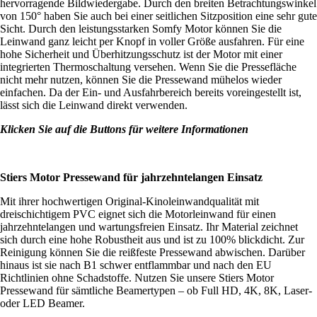
hervorragende Bildwiedergabe. Durch den breiten Betrachtungswinkel
von 150° haben Sie auch bei einer seitlichen Sitzposition eine sehr gute
Sicht. Durch den leistungsstarken Somfy Motor können Sie die
Leinwand ganz leicht per Knopf in voller Größe ausfahren. Für eine
hohe Sicherheit und Überhitzungsschutz ist der Motor mit einer
integrierten Thermoschaltung versehen. Wenn Sie die Pressefläche
nicht mehr nutzen, können Sie die Pressewand mühelos wieder
einfachen. Da der Ein- und Ausfahrbereich bereits voreingestellt ist,
lässt sich die Leinwand direkt verwenden.
Klicken Sie auf die Buttons für weitere Informationen
Stiers Motor Pressewand für jahrzehntelangen Einsatz
Mit ihrer hochwertigen Original-Kinoleinwandqualität mit
dreischichtigem PVC eignet sich die Motorleinwand für einen
jahrzehntelangen und wartungsfreien Einsatz. Ihr Material zeichnet
sich durch eine hohe Robustheit aus und ist zu 100% blickdicht. Zur
Reinigung können Sie die reißfeste Pressewand abwischen. Darüber
hinaus ist sie nach B1 schwer entflammbar und nach den EU
Richtlinien ohne Schadstoffe. Nutzen Sie unsere Stiers Motor
Pressewand für sämtliche Beamertypen – ob Full HD, 4K, 8K, Laser-
oder LED Beamer.