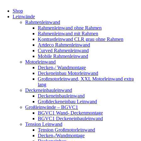
Shop
Leinwände
Rahmenleinwand
Rahmenleinwand ohne Rahmen
Rahmenleinwand mit Rahmen
Kontrastleinwand CLR grau ohne Rahmen
Artdeco Rahmenleinwand
Curved Rahmenleinwand
Mobile Rahmenleinwand
Motorleinwand
Decken-/ Wandmontage
Deckeneinbau Motorleinwand
Großmotorleinwand, XXL Motorleinwand extra
lang
Deckeneinbauleinwand
Deckeneinbauleinwand
Großdeckeneinbau Leinwand
Großleinwände – BGVC1
BGVC1 Wand- Deckenmontage
BGVC1 Deckeneinbauleinwand
Tension Leinwand
Tension Großmotorleinwand
Decken-/Wandmontage