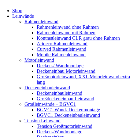
Shop
Leinwände
Rahmenleinwand
Rahmenleinwand ohne Rahmen
Rahmenleinwand mit Rahmen
Kontrastleinwand CLR grau ohne Rahmen
Artdeco Rahmenleinwand
Curved Rahmenleinwand
Mobile Rahmenleinwand
Motorleinwand
Decken-/ Wandmontage
Deckeneinbau Motorleinwand
Großmotorleinwand, XXL Motorleinwand extra
lang
Deckeneinbauleinwand
Deckeneinbauleinwand
Großdeckeneinbau Leinwand
Großleinwände – BGVC1
BGVC1 Wand- Deckenmontage
BGVC1 Deckeneinbauleinwand
Tension Leinwand
Tension Großmotorleinwand
Decken-/Wandmontage