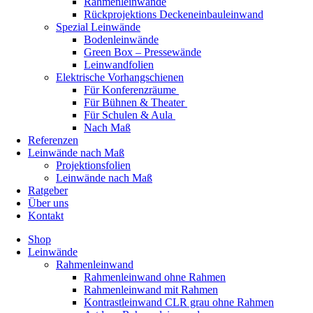
Rahmenleinwände
Rückprojektions Deckeneinbauleinwand
Spezial Leinwände
Bodenleinwände
Green Box – Pressewände
Leinwandfolien
Elektrische Vorhangschienen
Für Konferenzräume
Für Bühnen & Theater
Für Schulen & Aula
Nach Maß
Referenzen
Leinwände nach Maß
Projektionsfolien
Leinwände nach Maß
Ratgeber
Über uns
Kontakt
Shop
Leinwände
Rahmenleinwand
Rahmenleinwand ohne Rahmen
Rahmenleinwand mit Rahmen
Kontrastleinwand CLR grau ohne Rahmen