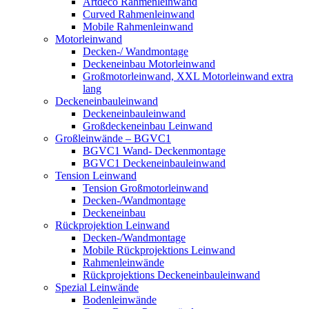
Artdeco Rahmenleinwand
Curved Rahmenleinwand
Mobile Rahmenleinwand
Motorleinwand
Decken-/ Wandmontage
Deckeneinbau Motorleinwand
Großmotorleinwand, XXL Motorleinwand extra
lang
Deckeneinbauleinwand
Deckeneinbauleinwand
Großdeckeneinbau Leinwand
Großleinwände – BGVC1
BGVC1 Wand- Deckenmontage
BGVC1 Deckeneinbauleinwand
Tension Leinwand
Tension Großmotorleinwand
Decken-/Wandmontage
Deckeneinbau
Rückprojektion Leinwand
Decken-/Wandmontage
Mobile Rückprojektions Leinwand
Rahmenleinwände
Rückprojektions Deckeneinbauleinwand
Spezial Leinwände
Bodenleinwände