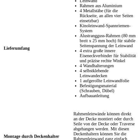
Leinwand
Rahmen aus Aluminium
4 Metallstäbe (für die
Rückseite, an allen vier Seiten
einsetzbar)
Kinoleinwand-Spannriemen-
System
Alustrangguss-Rahmen (80 mm
breit x 25 mm hoch) für stabile
Seitenspannung der Leinwand
Lieferumfang
4 extra große innere
Eiseneckverbinder für Stabilität
und präzise rechte Winkel
4 Wandhalterungen
4 selbstklebende
Leinwandecken
1 aufgerollte Leinwandfolie
Befestigungsmaterial
(Schrauben, Dübel)
Aufbauanleitung
Rahmenleinwände können direkt
an der Decke montiert oder durch
Seile von der Decke oder Traverse
abgehangen werden. Mit diesen
Deckenhaltern können Sie die
Montage durch Deckenhalter
Rahmenleinwand ganz einfach