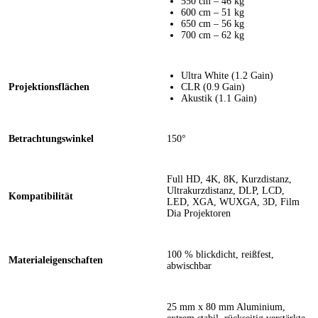
550 cm – 46 kg
600 cm – 51 kg
650 cm – 56 kg
700 cm – 62 kg
Ultra White (1.2 Gain)
Projektionsflächen
CLR (0.9 Gain)
Akustik (1.1 Gain)
Betrachtungswinkel
150°
Full HD, 4K, 8K, Kurzdistanz,
Ultrakurzdistanz, DLP, LCD,
Kompatibilität
LED, XGA, WUXGA, 3D, Film
Dia Projektoren
100 % blickdicht, reißfest,
Materialeigenschaften
abwischbar
25 mm x 80 mm Aluminium,