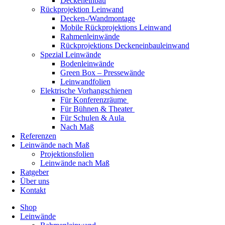
Deckeneinbau
Rückprojektion Leinwand
Decken-/Wandmontage
Mobile Rückprojektions Leinwand
Rahmenleinwände
Rückprojektions Deckeneinbauleinwand
Spezial Leinwände
Bodenleinwände
Green Box – Pressewände
Leinwandfolien
Elektrische Vorhangschienen
Für Konferenzräume
Für Bühnen & Theater
Für Schulen & Aula
Nach Maß
Referenzen
Leinwände nach Maß
Projektionsfolien
Leinwände nach Maß
Ratgeber
Über uns
Kontakt
Shop
Leinwände