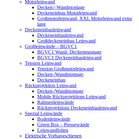
Motorleinwand
Decken-/ Wandmontage
Deckeneinbau Motorleinwand
Großmotorleinwand, XXL Motorleinwand extra
lang
Deckeneinbauleinwand
Deckeneinbauleinwand
Großdeckeneinbau Leinwand
Großleinwände – BGVC1
BGVC1 Wand- Deckenmontage
BGVC1 Deckeneinbauleinwand
Tension Leinwand
Tension Großmotorleinwand
Decken-/Wandmontage
Deckeneinbau
Rückprojektion Leinwand
Decken-/Wandmontage
Mobile Rückprojektions Leinwand
Rahmenleinwände
Rückprojektions Deckeneinbauleinwand
Spezial Leinwände
Bodenleinwände
Green Box – Pressewände
Leinwandfolien
Elektrische Vorhangschienen