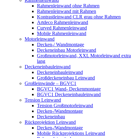
Rahmenleinwand
Rahmenleinwand ohne Rahmen
Rahmenleinwand mit Rahmen
Kontrastleinwand CLR grau ohne Rahmen
Artdeco Rahmenleinwand
Curved Rahmenleinwand
Mobile Rahmenleinwand
Motorleinwand
Decken-/ Wandmontage
Deckeneinbau Motorleinwand
Großmotorleinwand, XXL Motorleinwand extra
lang
Deckeneinbauleinwand
Deckeneinbauleinwand
Großdeckeneinbau Leinwand
Großleinwände – BGVC1
BGVC1 Wand- Deckenmontage
BGVC1 Deckeneinbauleinwand
Tension Leinwand
Tension Großmotorleinwand
Decken-/Wandmontage
Deckeneinbau
Rückprojektion Leinwand
Decken-/Wandmontage
Mobile Rückprojektions Leinwand