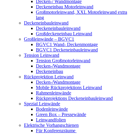
Decken-/ Wandmontage
Deckeneinbau Motorleinwand
Großmotorleinwand, XXL Motorleinwand extra
lang
Deckeneinbauleinwand
Deckeneinbauleinwand
Großdeckeneinbau Leinwand
Großleinwände – BGVC1
BGVC1 Wand- Deckenmontage
BGVC1 Deckeneinbauleinwand
Tension Leinwand
Tension Großmotorleinwand
Decken-/Wandmontage
Deckeneinbau
Rückprojektion Leinwand
Decken-/Wandmontage
Mobile Rückprojektions Leinwand
Rahmenleinwände
Rückprojektions Deckeneinbauleinwand
Spezial Leinwände
Bodenleinwände
Green Box – Pressewände
Leinwandfolien
Elektrische Vorhangschienen
Für Konferenzräume