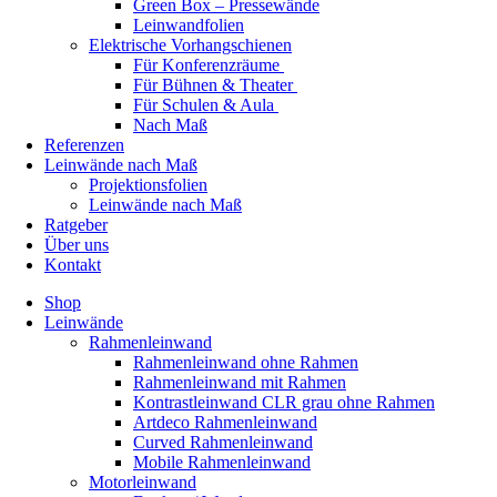
Green Box – Pressewände
Leinwandfolien
Elektrische Vorhangschienen
Für Konferenzräume
Für Bühnen & Theater
Für Schulen & Aula
Nach Maß
Referenzen
Leinwände nach Maß
Projektionsfolien
Leinwände nach Maß
Ratgeber
Über uns
Kontakt
Shop
Leinwände
Rahmenleinwand
Rahmenleinwand ohne Rahmen
Rahmenleinwand mit Rahmen
Kontrastleinwand CLR grau ohne Rahmen
Artdeco Rahmenleinwand
Curved Rahmenleinwand
Mobile Rahmenleinwand
Motorleinwand