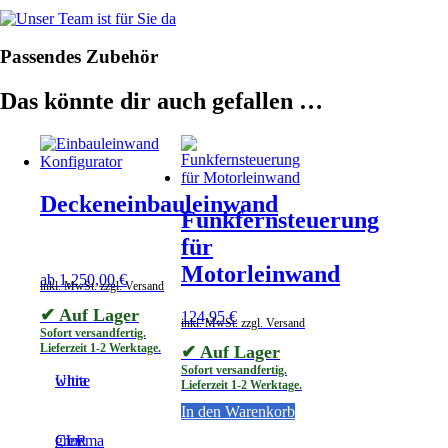
Passendes Zubehör
Das könnte dir auch gefallen …
Deckeneinbauleinwand
Funkfernsteuerung
für
Motorleinwand
ab
1.250,00
€
inkl. MwSt. zzgl. Versand
✔ Auf Lager
124,95
€
inkl. MwSt. zzgl. Versand
Sofort versandfertig.
Lieferzeit 1-2 Werktage.
✔ Auf Lager
Sofort versandfertig.
Ultra white
Lieferzeit 1-2 Werktage.
In den Warenkorb
Cinema grey CLR