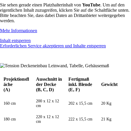
Sie sehen gerade einen Platzhalterinhalt von
YouTube
. Um auf den
eigentlichen Inhalt zuzugreifen, klicken Sie auf die Schaltfläche unten.
Bitte beachten Sie, dass dabei Daten an Drittanbieter weitergegeben
werden.
Mehr Informationen
Inhalt entsperren
Erforderlichen Service akzeptieren und Inhalte entsperren
Projektionsfl
Ausschnitt in
Fertigmaß
äche
der Decke
inkl. Blende
Gewicht
(A)
(B, C, D)
(E, F)
200 x 12 x 12
160 cm
202 x 15,5 cm
20 Kg
cm
220 x 12 x 12
180 cm
222 x 15,5 cm
21 Kg
cm