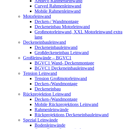
Artdeco Rahmenleinwand
Curved Rahmenleinwand
Mobile Rahmenleinwand
Motorleinwand
Decken-/ Wandmontage
Deckeneinbau Motorleinwand
Großmotorleinwand, XXL Motorleinwand extra
lang
Deckeneinbauleinwand
Deckeneinbauleinwand
Großdeckeneinbau Leinwand
Großleinwände – BGVC1
BGVC1 Wand- Deckenmontage
BGVC1 Deckeneinbauleinwand
Tension Leinwand
Tension Großmotorleinwand
Decken-/Wandmontage
Deckeneinbau
Rückprojektion Leinwand
Decken-/Wandmontage
Mobile Rückprojektions Leinwand
Rahmenleinwände
Rückprojektions Deckeneinbauleinwand
Spezial Leinwände
Bodenleinwände