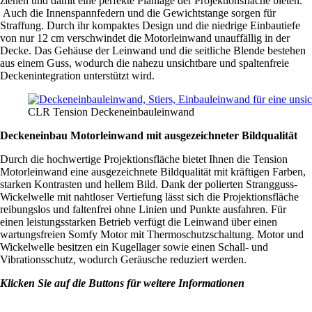
ziehen und damit eine perfekte Planlage der Projektionsfläche bieten.
Auch die Innenspannfedern und die Gewichtstange sorgen für
Straffung. Durch ihr kompaktes Design und die niedrige Einbautiefe
von nur 12 cm verschwindet die Motorleinwand unauffällig in der
Decke. Das Gehäuse der Leinwand und die seitliche Blende bestehen
aus einem Guss, wodurch die nahezu unsichtbare und spaltenfreie
Deckenintegration unterstützt wird.
CLR Tension Deckeneinbauleinwand
Deckeneinbau Motorleinwand mit ausgezeichneter Bildqualität
Durch die hochwertige Projektionsfläche bietet Ihnen die Tension
Motorleinwand eine ausgezeichnete Bildqualität mit kräftigen Farben,
starken Kontrasten und hellem Bild. Dank der polierten Strangguss-
Wickelwelle mit nahtloser Vertiefung lässt sich die Projektionsfläche
reibungslos und faltenfrei ohne Linien und Punkte ausfahren. Für
einen leistungsstarken Betrieb verfügt die Leinwand über einen
wartungsfreien Somfy Motor mit Thermoschutzschaltung. Motor und
Wickelwelle besitzen ein Kugellager sowie einen Schall- und
Vibrationsschutz, wodurch Geräusche reduziert werden.
Klicken Sie auf die Buttons für weitere Informationen