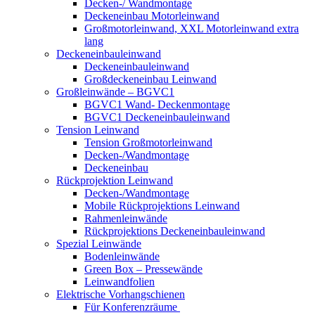
Decken-/ Wandmontage
Deckeneinbau Motorleinwand
Großmotorleinwand, XXL Motorleinwand extra
lang
Deckeneinbauleinwand
Deckeneinbauleinwand
Großdeckeneinbau Leinwand
Großleinwände – BGVC1
BGVC1 Wand- Deckenmontage
BGVC1 Deckeneinbauleinwand
Tension Leinwand
Tension Großmotorleinwand
Decken-/Wandmontage
Deckeneinbau
Rückprojektion Leinwand
Decken-/Wandmontage
Mobile Rückprojektions Leinwand
Rahmenleinwände
Rückprojektions Deckeneinbauleinwand
Spezial Leinwände
Bodenleinwände
Green Box – Pressewände
Leinwandfolien
Elektrische Vorhangschienen
Für Konferenzräume