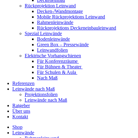
Deckeneinbau
Rückprojektion Leinwand
Decken-/Wandmontage
Mobile Rückprojektions Leinwand
Rahmenleinwände
Rückprojektions Deckeneinbauleinwand
Spezial Leinwände
Bodenleinwände
Green Box – Pressewände
Leinwandfolien
Elektrische Vorhangschienen
Für Konferenzräume
Für Bühnen & Theater
Für Schulen & Aula
Nach Maß
Referenzen
Leinwände nach Maß
Projektionsfolien
Leinwände nach Maß
Ratgeber
Über uns
Kontakt
Shop
Leinwände