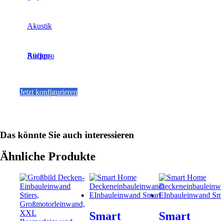
Akustik
Aufpro-Rückpro
Jetzt konfigurieren
Dieses
Produkt
weist
mehrere
Das könnte Sie auch interessieren
Varianten
auf.
Die
Ähnliche Produkte
Optionen
können
auf
der
Produktseite
gewählt
Smart
Smart
werden