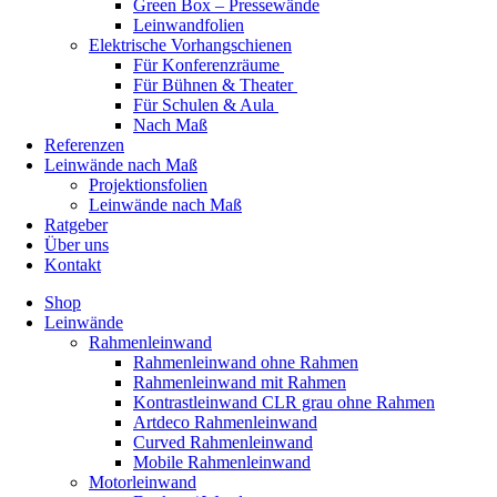
Green Box – Pressewände
Leinwandfolien
Elektrische Vorhangschienen
Für Konferenzräume
Für Bühnen & Theater
Für Schulen & Aula
Nach Maß
Referenzen
Leinwände nach Maß
Projektionsfolien
Leinwände nach Maß
Ratgeber
Über uns
Kontakt
Shop
Leinwände
Rahmenleinwand
Rahmenleinwand ohne Rahmen
Rahmenleinwand mit Rahmen
Kontrastleinwand CLR grau ohne Rahmen
Artdeco Rahmenleinwand
Curved Rahmenleinwand
Mobile Rahmenleinwand
Motorleinwand