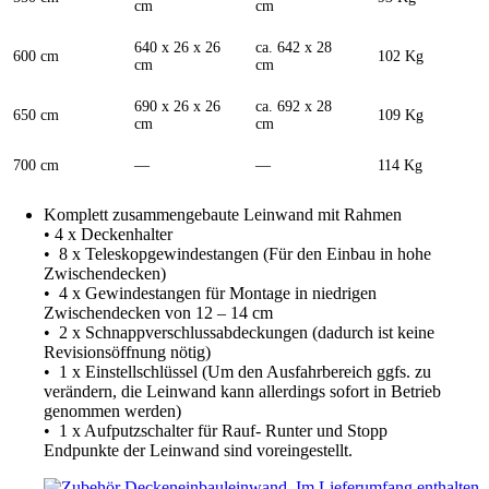
cm
cm
640 x 26 x 26
ca. 642 x 28
600 cm
102 Kg
cm
cm
690 x 26 x 26
ca. 692 x 28
650 cm
109 Kg
cm
cm
700 cm
—
—
114 Kg
Komplett zusammengebaute Leinwand mit Rahmen
• 4 x Deckenhalter
• 8 x Teleskopgewindestangen (Für den Einbau in hohe
Zwischendecken)
• 4 x Gewindestangen für Montage in niedrigen
Zwischendecken von 12 – 14 cm
• 2 x Schnappverschlussabdeckungen (dadurch ist keine
Revisionsöffnung nötig)
• 1 x Einstellschlüssel (Um den Ausfahrbereich ggfs. zu
verändern, die Leinwand kann allerdings sofort in Betrieb
genommen werden)
• 1 x Aufputzschalter für Rauf- Runter und Stopp
Endpunkte der Leinwand sind voreingestellt.