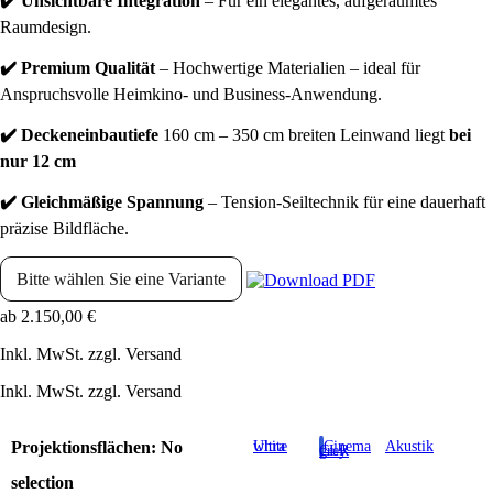
✔️ Unsichtbare Integration
– Für ein elegantes, aufgeräumtes
Raumdesign.
✔️ Premium Qualität
– Hochwertige Materialien – ideal für
Anspruchsvolle Heimkino- und Business-Anwendung.
✔️ Deckeneinbautiefe
160 cm – 350 cm breiten Leinwand liegt
bei
nur 12 cm
✔️ Gleichmäßige Spannung
– Tension-Seiltechnik für eine dauerhaft
präzise Bildfläche.
Bitte wählen Sie eine Variante
ab
2.150,00
€
Inkl. MwSt. zzgl. Versand
Inkl. MwSt. zzgl. Versand
Projektionsflächen
:
No
Ultra white
Cinema
Akustik
grey CLR
selection