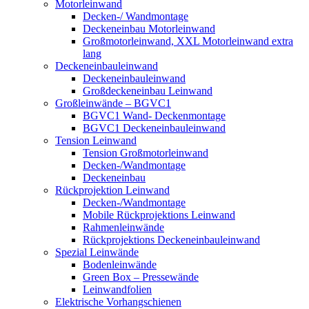
Motorleinwand
Decken-/ Wandmontage
Deckeneinbau Motorleinwand
Großmotorleinwand, XXL Motorleinwand extra
lang
Deckeneinbauleinwand
Deckeneinbauleinwand
Großdeckeneinbau Leinwand
Großleinwände – BGVC1
BGVC1 Wand- Deckenmontage
BGVC1 Deckeneinbauleinwand
Tension Leinwand
Tension Großmotorleinwand
Decken-/Wandmontage
Deckeneinbau
Rückprojektion Leinwand
Decken-/Wandmontage
Mobile Rückprojektions Leinwand
Rahmenleinwände
Rückprojektions Deckeneinbauleinwand
Spezial Leinwände
Bodenleinwände
Green Box – Pressewände
Leinwandfolien
Elektrische Vorhangschienen