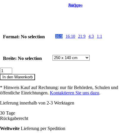
Aufpro-Rückpro
Format
:
No selection
16:9
16:10
21:9
4:3
1:1
Breite
:
No selection
Tension
Deckeneinbauleinwand
In den Warenkorb
Menge
* Hinweis Kauf auf Rechnung: nur für Behörden, Schulen und
öffentliche Einrichtungen.
Kontaktieren Sie uns dazu
.
Lieferung innerhalb von 2-3 Werktagen
30 Tage
Rückgaberecht
Weltweite
Lieferung per Spedition