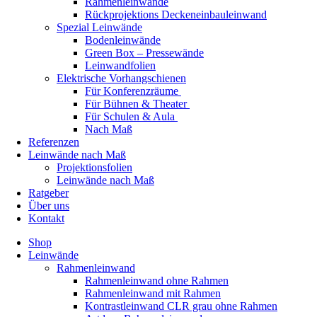
Rahmenleinwände
Rückprojektions Deckeneinbauleinwand
Spezial Leinwände
Bodenleinwände
Green Box – Pressewände
Leinwandfolien
Elektrische Vorhangschienen
Für Konferenzräume
Für Bühnen & Theater
Für Schulen & Aula
Nach Maß
Referenzen
Leinwände nach Maß
Projektionsfolien
Leinwände nach Maß
Ratgeber
Über uns
Kontakt
Shop
Leinwände
Rahmenleinwand
Rahmenleinwand ohne Rahmen
Rahmenleinwand mit Rahmen
Kontrastleinwand CLR grau ohne Rahmen