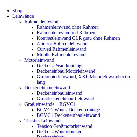
Shop
Leinwände
Rahmenleinwand
Rahmenleinwand ohne Rahmen
Rahmenleinwand mit Rahmen
Kontrastleinwand CLR grau ohne Rahmen
Artdeco Rahmenleinwand
Curved Rahmenleinwand
Mobile Rahmenleinwand
Motorleinwand
Decken-/ Wandmontage
Deckeneinbau Motorleinwand
Großmotorleinwand, XXL Motorleinwand extra
lang
Deckeneinbauleinwand
Deckeneinbauleinwand
Großdeckeneinbau Leinwand
Großleinwände – BGVC1
BGVC1 Wand- Deckenmontage
BGVC1 Deckeneinbauleinwand
Tension Leinwand
Tension Großmotorleinwand
Decken-/Wandmontage