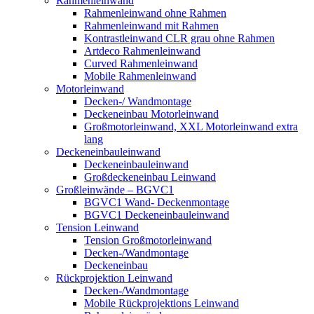
Rahmenleinwand
Rahmenleinwand ohne Rahmen
Rahmenleinwand mit Rahmen
Kontrastleinwand CLR grau ohne Rahmen
Artdeco Rahmenleinwand
Curved Rahmenleinwand
Mobile Rahmenleinwand
Motorleinwand
Decken-/ Wandmontage
Deckeneinbau Motorleinwand
Großmotorleinwand, XXL Motorleinwand extra
lang
Deckeneinbauleinwand
Deckeneinbauleinwand
Großdeckeneinbau Leinwand
Großleinwände – BGVC1
BGVC1 Wand- Deckenmontage
BGVC1 Deckeneinbauleinwand
Tension Leinwand
Tension Großmotorleinwand
Decken-/Wandmontage
Deckeneinbau
Rückprojektion Leinwand
Decken-/Wandmontage
Mobile Rückprojektions Leinwand