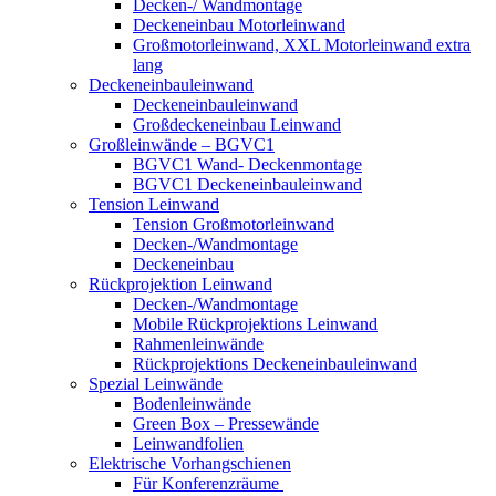
Decken-/ Wandmontage
Deckeneinbau Motorleinwand
Großmotorleinwand, XXL Motorleinwand extra
lang
Deckeneinbauleinwand
Deckeneinbauleinwand
Großdeckeneinbau Leinwand
Großleinwände – BGVC1
BGVC1 Wand- Deckenmontage
BGVC1 Deckeneinbauleinwand
Tension Leinwand
Tension Großmotorleinwand
Decken-/Wandmontage
Deckeneinbau
Rückprojektion Leinwand
Decken-/Wandmontage
Mobile Rückprojektions Leinwand
Rahmenleinwände
Rückprojektions Deckeneinbauleinwand
Spezial Leinwände
Bodenleinwände
Green Box – Pressewände
Leinwandfolien
Elektrische Vorhangschienen
Für Konferenzräume