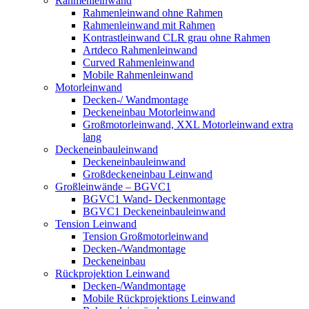
Rahmenleinwand
Rahmenleinwand ohne Rahmen
Rahmenleinwand mit Rahmen
Kontrastleinwand CLR grau ohne Rahmen
Artdeco Rahmenleinwand
Curved Rahmenleinwand
Mobile Rahmenleinwand
Motorleinwand
Decken-/ Wandmontage
Deckeneinbau Motorleinwand
Großmotorleinwand, XXL Motorleinwand extra
lang
Deckeneinbauleinwand
Deckeneinbauleinwand
Großdeckeneinbau Leinwand
Großleinwände – BGVC1
BGVC1 Wand- Deckenmontage
BGVC1 Deckeneinbauleinwand
Tension Leinwand
Tension Großmotorleinwand
Decken-/Wandmontage
Deckeneinbau
Rückprojektion Leinwand
Decken-/Wandmontage
Mobile Rückprojektions Leinwand