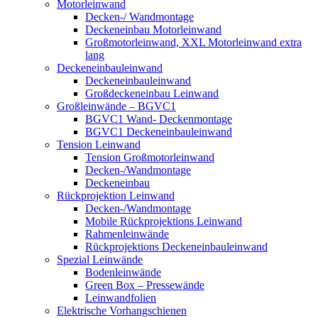
Motorleinwand
Decken-/ Wandmontage
Deckeneinbau Motorleinwand
Großmotorleinwand, XXL Motorleinwand extra
lang
Deckeneinbauleinwand
Deckeneinbauleinwand
Großdeckeneinbau Leinwand
Großleinwände – BGVC1
BGVC1 Wand- Deckenmontage
BGVC1 Deckeneinbauleinwand
Tension Leinwand
Tension Großmotorleinwand
Decken-/Wandmontage
Deckeneinbau
Rückprojektion Leinwand
Decken-/Wandmontage
Mobile Rückprojektions Leinwand
Rahmenleinwände
Rückprojektions Deckeneinbauleinwand
Spezial Leinwände
Bodenleinwände
Green Box – Pressewände
Leinwandfolien
Elektrische Vorhangschienen