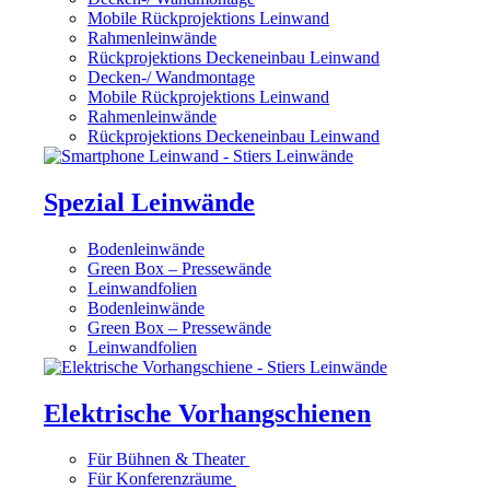
Mobile Rückprojektions Leinwand
Rahmenleinwände
Rückprojektions Deckeneinbau Leinwand
Decken-/ Wandmontage
Mobile Rückprojektions Leinwand
Rahmenleinwände
Rückprojektions Deckeneinbau Leinwand
Spezial Leinwände
Bodenleinwände
Green Box – Pressewände
Leinwandfolien
Bodenleinwände
Green Box – Pressewände
Leinwandfolien
Elektrische Vorhangschienen
Für Bühnen & Theater
Für Konferenzräume