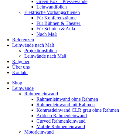
Green Box – Pressewände
Leinwandfolien
Elektrische Vorhangschienen
Für Konferenzräume
Für Bühnen & Theater
Für Schulen & Aula
Nach Maß
Referenzen
Leinwände nach Maß
Projektionsfolien
Leinwände nach Maß
Ratgeber
Über uns
Kontakt
Shop
Leinwände
Rahmenleinwand
Rahmenleinwand ohne Rahmen
Rahmenleinwand mit Rahmen
Kontrastleinwand CLR grau ohne Rahmen
Artdeco Rahmenleinwand
Curved Rahmenleinwand
Mobile Rahmenleinwand
Motorleinwand