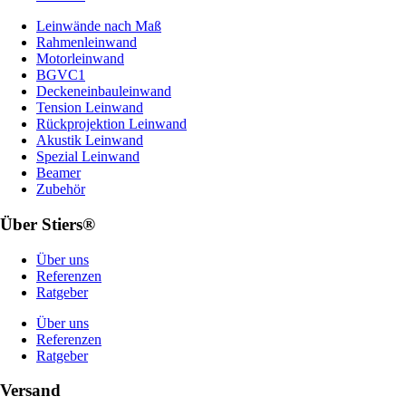
Leinwände nach Maß
Rahmenleinwand
Motorleinwand
BGVC1
Deckeneinbauleinwand
Tension Leinwand
Rückprojektion Leinwand
Akustik Leinwand
Spezial Leinwand
Beamer
Zubehör
Über Stiers®
Über uns
Referenzen
Ratgeber
Über uns
Referenzen
Ratgeber
Versand