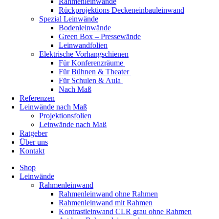
Rahmenleinwände
Rückprojektions Deckeneinbauleinwand
Spezial Leinwände
Bodenleinwände
Green Box – Pressewände
Leinwandfolien
Elektrische Vorhangschienen
Für Konferenzräume
Für Bühnen & Theater
Für Schulen & Aula
Nach Maß
Referenzen
Leinwände nach Maß
Projektionsfolien
Leinwände nach Maß
Ratgeber
Über uns
Kontakt
Shop
Leinwände
Rahmenleinwand
Rahmenleinwand ohne Rahmen
Rahmenleinwand mit Rahmen
Kontrastleinwand CLR grau ohne Rahmen