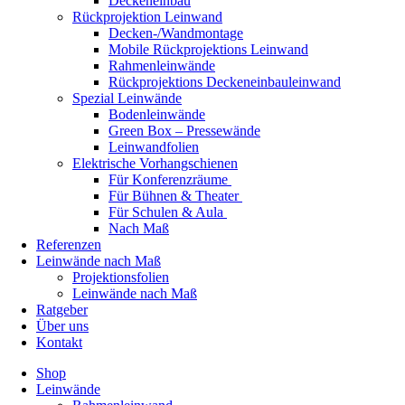
Deckeneinbau
Rückprojektion Leinwand
Decken-/Wandmontage
Mobile Rückprojektions Leinwand
Rahmenleinwände
Rückprojektions Deckeneinbauleinwand
Spezial Leinwände
Bodenleinwände
Green Box – Pressewände
Leinwandfolien
Elektrische Vorhangschienen
Für Konferenzräume
Für Bühnen & Theater
Für Schulen & Aula
Nach Maß
Referenzen
Leinwände nach Maß
Projektionsfolien
Leinwände nach Maß
Ratgeber
Über uns
Kontakt
Shop
Leinwände