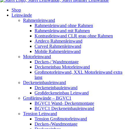
Shop
Leinwände
Rahmenleinwand
Rahmenleinwand ohne Rahmen
Rahmenleinwand mit Rahmen
Kontrastleinwand CLR grau ohne Rahmen
Artdeco Rahmenleinwand
Curved Rahmenleinwand
Mobile Rahmenleinwand
Motorleinwand
Decken-/ Wandmontage
Deckeneinbau Motorleinwand
Großmotorleinwand, XXL Motorleinwand extra
lang
Deckeneinbauleinwand
Deckeneinbauleinwand
Großdeckeneinbau Leinwand
Großleinwände – BGVC1
BGVC1 Wand- Deckenmontage
BGVC1 Deckeneinbauleinwand
Tension Leinwand
Tension Großmotorleinwand
Decken-/Wandmontage