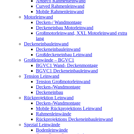
Artdeco Rahmenleinwand
Curved Rahmenleinwand
Mobile Rahmenleinwand
Motorleinwand
Decken-/ Wandmontage
Deckeneinbau Motorleinwand
Großmotorleinwand, XXL Motorleinwand extra
lang
Deckeneinbauleinwand
Deckeneinbauleinwand
Großdeckeneinbau Leinwand
Großleinwände – BGVC1
BGVC1 Wand- Deckenmontage
BGVC1 Deckeneinbauleinwand
Tension Leinwand
Tension Großmotorleinwand
Decken-/Wandmontage
Deckeneinbau
Rückprojektion Leinwand
Decken-/Wandmontage
Mobile Rückprojektions Leinwand
Rahmenleinwände
Rückprojektions Deckeneinbauleinwand
Spezial Leinwände
Bodenleinwände