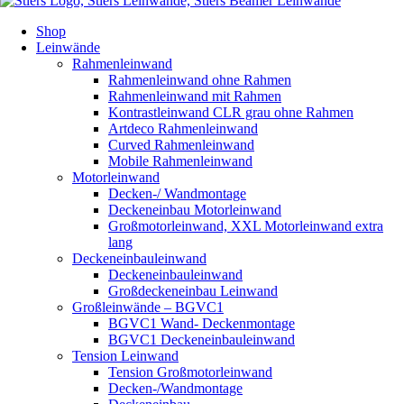
Shop
Leinwände
Rahmenleinwand
Rahmenleinwand ohne Rahmen
Rahmenleinwand mit Rahmen
Kontrastleinwand CLR grau ohne Rahmen
Artdeco Rahmenleinwand
Curved Rahmenleinwand
Mobile Rahmenleinwand
Motorleinwand
Decken-/ Wandmontage
Deckeneinbau Motorleinwand
Großmotorleinwand, XXL Motorleinwand extra
lang
Deckeneinbauleinwand
Deckeneinbauleinwand
Großdeckeneinbau Leinwand
Großleinwände – BGVC1
BGVC1 Wand- Deckenmontage
BGVC1 Deckeneinbauleinwand
Tension Leinwand
Tension Großmotorleinwand
Decken-/Wandmontage