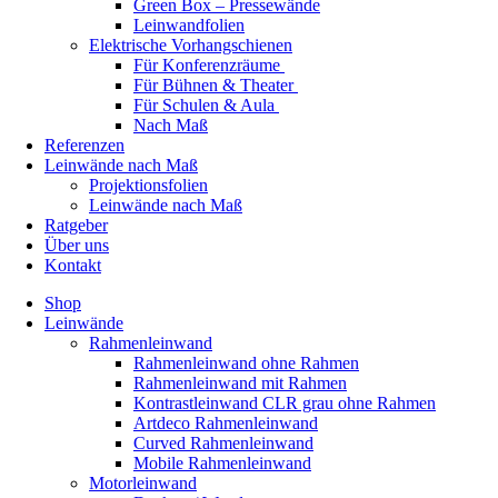
Green Box – Pressewände
Leinwandfolien
Elektrische Vorhangschienen
Für Konferenzräume
Für Bühnen & Theater
Für Schulen & Aula
Nach Maß
Referenzen
Leinwände nach Maß
Projektionsfolien
Leinwände nach Maß
Ratgeber
Über uns
Kontakt
Shop
Leinwände
Rahmenleinwand
Rahmenleinwand ohne Rahmen
Rahmenleinwand mit Rahmen
Kontrastleinwand CLR grau ohne Rahmen
Artdeco Rahmenleinwand
Curved Rahmenleinwand
Mobile Rahmenleinwand
Motorleinwand