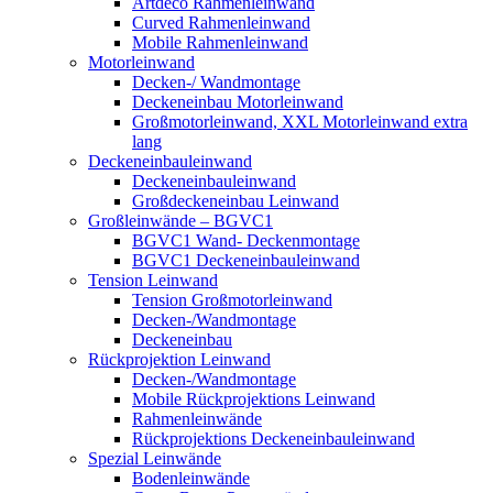
Artdeco Rahmenleinwand
Curved Rahmenleinwand
Mobile Rahmenleinwand
Motorleinwand
Decken-/ Wandmontage
Deckeneinbau Motorleinwand
Großmotorleinwand, XXL Motorleinwand extra
lang
Deckeneinbauleinwand
Deckeneinbauleinwand
Großdeckeneinbau Leinwand
Großleinwände – BGVC1
BGVC1 Wand- Deckenmontage
BGVC1 Deckeneinbauleinwand
Tension Leinwand
Tension Großmotorleinwand
Decken-/Wandmontage
Deckeneinbau
Rückprojektion Leinwand
Decken-/Wandmontage
Mobile Rückprojektions Leinwand
Rahmenleinwände
Rückprojektions Deckeneinbauleinwand
Spezial Leinwände
Bodenleinwände