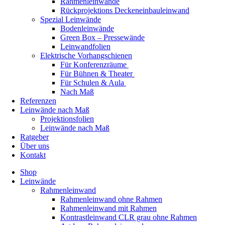
Rahmenleinwände
Rückprojektions Deckeneinbauleinwand
Spezial Leinwände
Bodenleinwände
Green Box – Pressewände
Leinwandfolien
Elektrische Vorhangschienen
Für Konferenzräume
Für Bühnen & Theater
Für Schulen & Aula
Nach Maß
Referenzen
Leinwände nach Maß
Projektionsfolien
Leinwände nach Maß
Ratgeber
Über uns
Kontakt
Shop
Leinwände
Rahmenleinwand
Rahmenleinwand ohne Rahmen
Rahmenleinwand mit Rahmen
Kontrastleinwand CLR grau ohne Rahmen