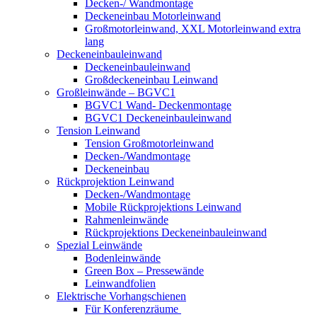
Decken-/ Wandmontage
Deckeneinbau Motorleinwand
Großmotorleinwand, XXL Motorleinwand extra
lang
Deckeneinbauleinwand
Deckeneinbauleinwand
Großdeckeneinbau Leinwand
Großleinwände – BGVC1
BGVC1 Wand- Deckenmontage
BGVC1 Deckeneinbauleinwand
Tension Leinwand
Tension Großmotorleinwand
Decken-/Wandmontage
Deckeneinbau
Rückprojektion Leinwand
Decken-/Wandmontage
Mobile Rückprojektions Leinwand
Rahmenleinwände
Rückprojektions Deckeneinbauleinwand
Spezial Leinwände
Bodenleinwände
Green Box – Pressewände
Leinwandfolien
Elektrische Vorhangschienen
Für Konferenzräume