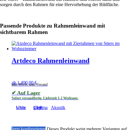
sorgen durch den Rahmen für eine Hervorhebung der Bildfläche.
Zum Shop
Passende Produkte zu Rahmenleinwand mit
sichtbarem Rahmen
Artdeco Rahmenleinwand
ab
1.400,00
€
inkl. MwSt. zzgl. Versand
✔ Auf Lager
Sofort versandfertig. Lieferzeit 1-2 Werktage.
Ultra white
Cinema grey CLR
Akustik
Jetzt konfigurieren
Dieses Produkt weist mehrere Varianten auf.