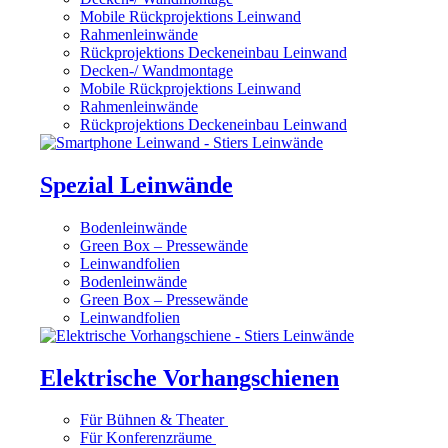
Mobile Rückprojektions Leinwand
Rahmenleinwände
Rückprojektions Deckeneinbau Leinwand
Decken-/ Wandmontage
Mobile Rückprojektions Leinwand
Rahmenleinwände
Rückprojektions Deckeneinbau Leinwand
Spezial Leinwände
Bodenleinwände
Green Box – Pressewände
Leinwandfolien
Bodenleinwände
Green Box – Pressewände
Leinwandfolien
Elektrische Vorhangschienen
Für Bühnen & Theater
Für Konferenzräume