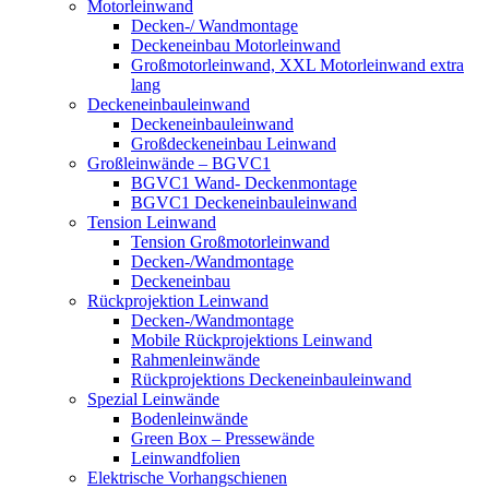
Motorleinwand
Decken-/ Wandmontage
Deckeneinbau Motorleinwand
Großmotorleinwand, XXL Motorleinwand extra
lang
Deckeneinbauleinwand
Deckeneinbauleinwand
Großdeckeneinbau Leinwand
Großleinwände – BGVC1
BGVC1 Wand- Deckenmontage
BGVC1 Deckeneinbauleinwand
Tension Leinwand
Tension Großmotorleinwand
Decken-/Wandmontage
Deckeneinbau
Rückprojektion Leinwand
Decken-/Wandmontage
Mobile Rückprojektions Leinwand
Rahmenleinwände
Rückprojektions Deckeneinbauleinwand
Spezial Leinwände
Bodenleinwände
Green Box – Pressewände
Leinwandfolien
Elektrische Vorhangschienen