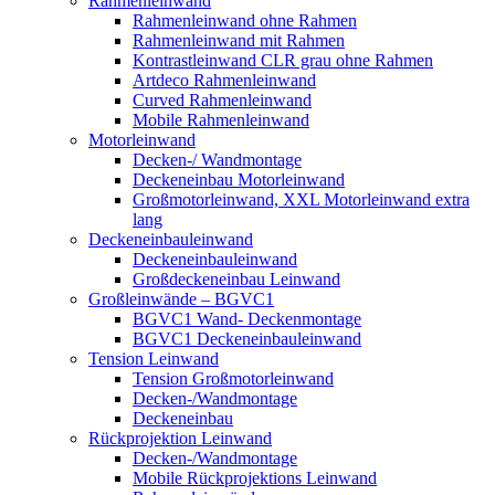
Rahmenleinwand
Rahmenleinwand ohne Rahmen
Rahmenleinwand mit Rahmen
Kontrastleinwand CLR grau ohne Rahmen
Artdeco Rahmenleinwand
Curved Rahmenleinwand
Mobile Rahmenleinwand
Motorleinwand
Decken-/ Wandmontage
Deckeneinbau Motorleinwand
Großmotorleinwand, XXL Motorleinwand extra
lang
Deckeneinbauleinwand
Deckeneinbauleinwand
Großdeckeneinbau Leinwand
Großleinwände – BGVC1
BGVC1 Wand- Deckenmontage
BGVC1 Deckeneinbauleinwand
Tension Leinwand
Tension Großmotorleinwand
Decken-/Wandmontage
Deckeneinbau
Rückprojektion Leinwand
Decken-/Wandmontage
Mobile Rückprojektions Leinwand