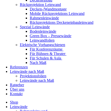
Deckeneinbau
Rückprojektion Leinwand
Decken-/Wandmontage
Mobile Rückprojektions Leinwand
Rahmenleinwände
Rückprojektions Deckeneinbauleinwand
Spezial Leinwände
Bodenleinwände
Green Box – Pressewände
Leinwandfolien
Elektrische Vorhangschienen
Für Konferenzräume
Für Bühnen & Theater
Für Schulen & Aula
Nach Maß
Referenzen
Leinwände nach Maß
Projektionsfolien
Leinwände nach Maß
Ratgeber
Über uns
Kontakt
Shop
Leinwände