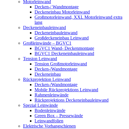
Motorleinwand
Decken-/ Wandmontage
Deckeneinbau Motorleinwand
Großmotorleinwand, XXL Motorleinwand extra
lang
Deckeneinbauleinwand
Deckeneinbauleinwand
Großdeckeneinbau Leinwand
Großleinwände – BGVC1
BGVC1 Wand- Deckenmontage
BGVC1 Deckeneinbauleinwand
Tension Leinwand
Tension Großmotorleinwand
Decken-/Wandmontage
Deckeneinbau
Rückprojektion Leinwand
Decken-/Wandmontage
Mobile Rückprojektions Leinwand
Rahmenleinwände
Rückprojektions Deckeneinbauleinwand
Spezial Leinwände
Bodenleinwände
Green Box – Pressewände
Leinwandfolien
Elektrische Vorhangschienen