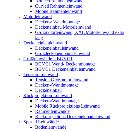
Artdeco Rahmenleinwand
Curved Rahmenleinwand
Mobile Rahmenleinwand
Motorleinwand
Decken-/ Wandmontage
Deckeneinbau Motorleinwand
Großmotorleinwand, XXL Motorleinwand extra
lang
Deckeneinbauleinwand
Deckeneinbauleinwand
Großdeckeneinbau Leinwand
Großleinwände – BGVC1
BGVC1 Wand- Deckenmontage
BGVC1 Deckeneinbauleinwand
Tension Leinwand
Tension Großmotorleinwand
Decken-/Wandmontage
Deckeneinbau
Rückprojektion Leinwand
Decken-/Wandmontage
Mobile Rückprojektions Leinwand
Rahmenleinwände
Rückprojektions Deckeneinbauleinwand
Spezial Leinwände
Bodenleinwände