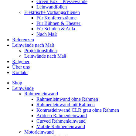
Green Box – Pressewände
Leinwandfolien
Elektrische Vorhangschienen
Für Konferenzräume
Für Bühnen & Theater
Für Schulen & Aula
Nach Maß
Referenzen
Leinwände nach Maß
Projektionsfolien
Leinwände nach Maß
Ratgeber
Über uns
Kontakt
Shop
Leinwände
Rahmenleinwand
Rahmenleinwand ohne Rahmen
Rahmenleinwand mit Rahmen
Kontrastleinwand CLR grau ohne Rahmen
Artdeco Rahmenleinwand
Curved Rahmenleinwand
Mobile Rahmenleinwand
Motorleinwand