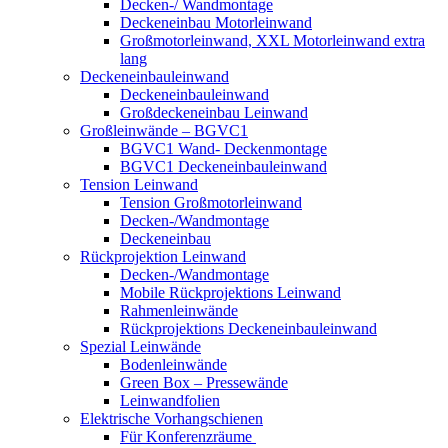
Decken-/ Wandmontage
Deckeneinbau Motorleinwand
Großmotorleinwand, XXL Motorleinwand extra
lang
Deckeneinbauleinwand
Deckeneinbauleinwand
Großdeckeneinbau Leinwand
Großleinwände – BGVC1
BGVC1 Wand- Deckenmontage
BGVC1 Deckeneinbauleinwand
Tension Leinwand
Tension Großmotorleinwand
Decken-/Wandmontage
Deckeneinbau
Rückprojektion Leinwand
Decken-/Wandmontage
Mobile Rückprojektions Leinwand
Rahmenleinwände
Rückprojektions Deckeneinbauleinwand
Spezial Leinwände
Bodenleinwände
Green Box – Pressewände
Leinwandfolien
Elektrische Vorhangschienen
Für Konferenzräume