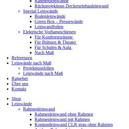
Rahmenleinwände
Rückprojektions Deckeneinbauleinwand
Spezial Leinwände
Bodenleinwände
Green Box – Pressewände
Leinwandfolien
Elektrische Vorhangschienen
Für Konferenzräume
Für Bühnen & Theater
Für Schulen & Aula
Nach Maß
Referenzen
Leinwände nach Maß
Projektionsfolien
Leinwände nach Maß
Ratgeber
Über uns
Kontakt
Shop
Leinwände
Rahmenleinwand
Rahmenleinwand ohne Rahmen
Rahmenleinwand mit Rahmen
Kontrastleinwand CLR grau ohne Rahmen