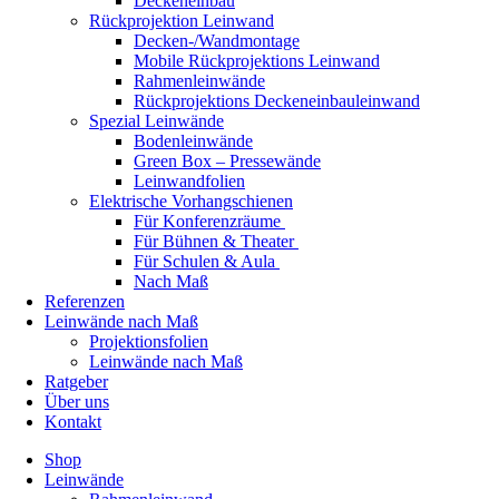
Deckeneinbau
Rückprojektion Leinwand
Decken-/Wandmontage
Mobile Rückprojektions Leinwand
Rahmenleinwände
Rückprojektions Deckeneinbauleinwand
Spezial Leinwände
Bodenleinwände
Green Box – Pressewände
Leinwandfolien
Elektrische Vorhangschienen
Für Konferenzräume
Für Bühnen & Theater
Für Schulen & Aula
Nach Maß
Referenzen
Leinwände nach Maß
Projektionsfolien
Leinwände nach Maß
Ratgeber
Über uns
Kontakt
Shop
Leinwände