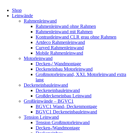
Shop
Leinwände
Rahmenleinwand
Rahmenleinwand ohne Rahmen
Rahmenleinwand mit Rahmen
Kontrastleinwand CLR grau ohne Rahmen
Artdeco Rahmenleinwand
Curved Rahmenleinwand
Mobile Rahmenleinwand
Motorleinwand
Decken-/ Wandmontage
Deckeneinbau Motorleinwand
Großmotorleinwand, XXL Motorleinwand extra
lang
Deckeneinbauleinwand
Deckeneinbauleinwand
Großdeckeneinbau Leinwand
Großleinwände – BGVC1
BGVC1 Wand- Deckenmontage
BGVC1 Deckeneinbauleinwand
Tension Leinwand
Tension Großmotorleinwand
Decken-/Wandmontage