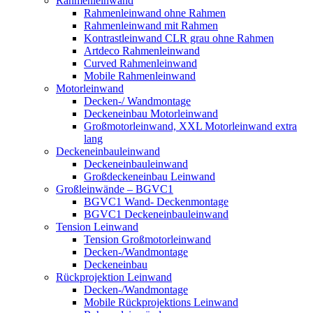
Rahmenleinwand
Rahmenleinwand ohne Rahmen
Rahmenleinwand mit Rahmen
Kontrastleinwand CLR grau ohne Rahmen
Artdeco Rahmenleinwand
Curved Rahmenleinwand
Mobile Rahmenleinwand
Motorleinwand
Decken-/ Wandmontage
Deckeneinbau Motorleinwand
Großmotorleinwand, XXL Motorleinwand extra
lang
Deckeneinbauleinwand
Deckeneinbauleinwand
Großdeckeneinbau Leinwand
Großleinwände – BGVC1
BGVC1 Wand- Deckenmontage
BGVC1 Deckeneinbauleinwand
Tension Leinwand
Tension Großmotorleinwand
Decken-/Wandmontage
Deckeneinbau
Rückprojektion Leinwand
Decken-/Wandmontage
Mobile Rückprojektions Leinwand