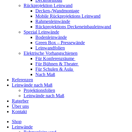
Deckeneinbau
Rückprojektion Leinwand
Decken-/Wandmontage
Mobile Rückprojektions Leinwand
Rahmenleinwände
Rückprojektions Deckeneinbauleinwand
Spezial Leinwände
Bodenleinwände
Green Box – Pressewände
Leinwandfolien
Elektrische Vorhangschienen
Für Konferenzräume
Für Bühnen & Theater
Für Schulen & Aula
Nach Maß
Referenzen
Leinwände nach Maß
Projektionsfolien
Leinwände nach Maß
Ratgeber
Über uns
Kontakt
Shop
Leinwände