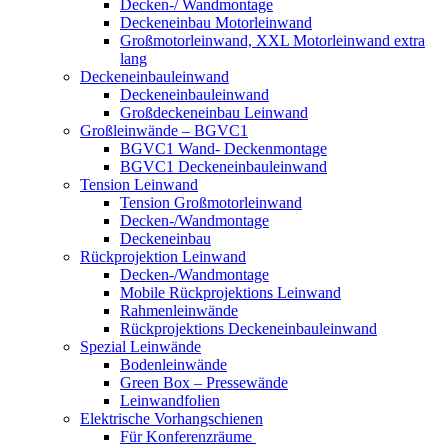
Decken-/ Wandmontage
Deckeneinbau Motorleinwand
Großmotorleinwand, XXL Motorleinwand extra
lang
Deckeneinbauleinwand
Deckeneinbauleinwand
Großdeckeneinbau Leinwand
Großleinwände – BGVC1
BGVC1 Wand- Deckenmontage
BGVC1 Deckeneinbauleinwand
Tension Leinwand
Tension Großmotorleinwand
Decken-/Wandmontage
Deckeneinbau
Rückprojektion Leinwand
Decken-/Wandmontage
Mobile Rückprojektions Leinwand
Rahmenleinwände
Rückprojektions Deckeneinbauleinwand
Spezial Leinwände
Bodenleinwände
Green Box – Pressewände
Leinwandfolien
Elektrische Vorhangschienen
Für Konferenzräume