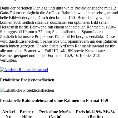
Dank der perfekten Planlage und ultra white Projektionsfläche mit 1.2
Gain-Faktor ermöglicht die ArtDeco Rahmleinwand eine sehr gute und
helle Bildwiedergabe. Durch den breiten 150° Betrachtungswinkel
können auch seitlich sitzende Zuschauer ein optimales Bild sehen.
Hergestellt ist die Leinwand mit einem sehr stabilen Rahmen aus Alu-
Strangguss (110 mm x 37 mm) Spannstäben und Spannfedern.
Zusätzlich ist unsere Projektionsfläche mit Fieberglas verstärkt. Diese
wird durch Eisenecken, Spannstäbe und Spannfedern um den Rahmen
nach hinten gezogen. Unsere Stiers ArtDeco Rahmenleinwand ist für
alle normalen Beamer wie Full HD, 4K, 8K sowie Kurzdistanz
Beamer geeignet und in den Formaten 16:9, 16:10 oder 21:9
verfügbar.
Zum Leinwand Konfigurator
Erhältliche Projektionsflächen
Preistabelle Rahmenleinwand ohne Rahmen im Format 16:9
Artikel
Breite x
Preis ohne MwSt.
Preis inkl.19% MwSt.
Nr.
Höhe
(Netto)
(Brutto)