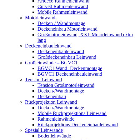
Artdeco Rahmenleinwand
Curved Rahmenleinwand
Mobile Rahmenleinwand
Motorleinwand
Decken-/ Wandmontage
Deckeneinbau Motorleinwand
Großmotorleinwand, XXL Motorleinwand extra
lang
Deckeneinbauleinwand
Deckeneinbauleinwand
Großdeckeneinbau Leinwand
Großleinwände – BGVC1
BGVC1 Wand- Deckenmontage
BGVC1 Deckeneinbauleinwand
Tension Leinwand
Tension Großmotorleinwand
Decken-/Wandmontage
Deckeneinbau
Rückprojektion Leinwand
Decken-/Wandmontage
Mobile Rückprojektions Leinwand
Rahmenleinwände
Rückprojektions Deckeneinbauleinwand
Spezial Leinwände
Bodenleinwände