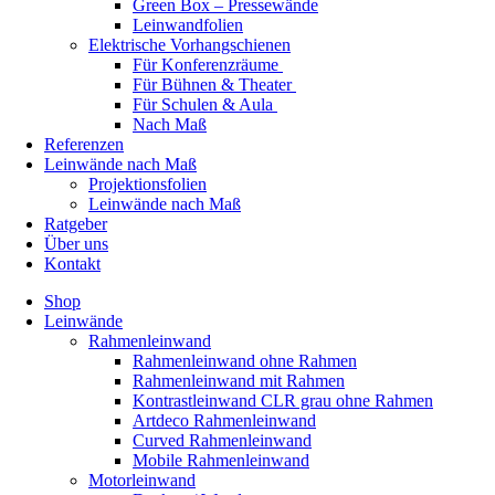
Green Box – Pressewände
Leinwandfolien
Elektrische Vorhangschienen
Für Konferenzräume
Für Bühnen & Theater
Für Schulen & Aula
Nach Maß
Referenzen
Leinwände nach Maß
Projektionsfolien
Leinwände nach Maß
Ratgeber
Über uns
Kontakt
Shop
Leinwände
Rahmenleinwand
Rahmenleinwand ohne Rahmen
Rahmenleinwand mit Rahmen
Kontrastleinwand CLR grau ohne Rahmen
Artdeco Rahmenleinwand
Curved Rahmenleinwand
Mobile Rahmenleinwand
Motorleinwand