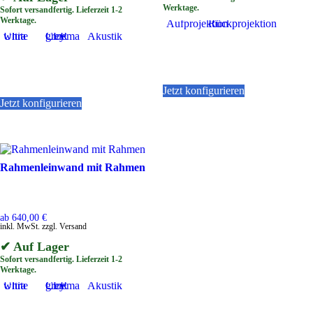
Werktage.
Sofort versandfertig. Lieferzeit 1-2
Werktage.
Aufprojektion
Rückprojektion
Ultra white
Cinema grey CLR
Akustik
Dieses
Jetzt konfigurieren
Dieses
Produkt
Jetzt konfigurieren
Produkt
weist
weist
mehrere
mehrere
Varianten
Varianten
auf.
auf.
Die
Rahmenleinwand mit Rahmen
Die
Optionen
Optionen
können
können
auf
auf
der
der
Produktseite
ab
640,00
€
inkl. MwSt. zzgl. Versand
Produktseite
gewählt
gewählt
werden
✔ Auf Lager
werden
Sofort versandfertig. Lieferzeit 1-2
Werktage.
Ultra white
Cinema grey CLR
Akustik