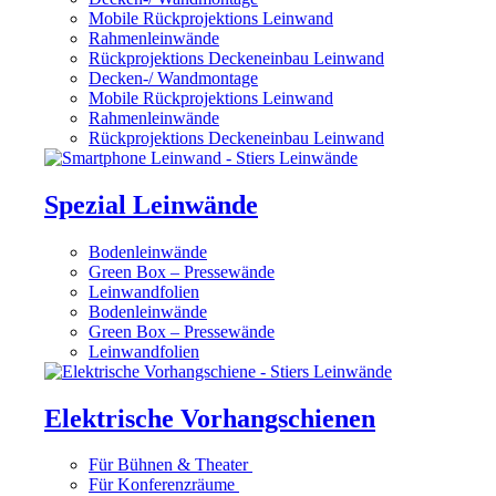
Mobile Rückprojektions Leinwand
Rahmenleinwände
Rückprojektions Deckeneinbau Leinwand
Decken-/ Wandmontage
Mobile Rückprojektions Leinwand
Rahmenleinwände
Rückprojektions Deckeneinbau Leinwand
Spezial Leinwände
Bodenleinwände
Green Box – Pressewände
Leinwandfolien
Bodenleinwände
Green Box – Pressewände
Leinwandfolien
Elektrische Vorhangschienen
Für Bühnen & Theater
Für Konferenzräume