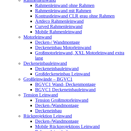
Rahmenleinwand
Rahmenleinwand ohne Rahmen
Rahmenleinwand mit Rahmen
Kontrastleinwand CLR grau ohne Rahmen
Artdeco Rahmenleinwand
Curved Rahmenleinwand
Mobile Rahmenleinwand
Motorleinwand
Decken-/ Wandmontage
Deckeneinbau Motorleinwand
Großmotorleinwand, XXL Motorleinwand extra
lang
Deckeneinbauleinwand
Deckeneinbauleinwand
Großdeckeneinbau Leinwand
Großleinwände – BGVC1
BGVC1 Wand- Deckenmontage
BGVC1 Deckeneinbauleinwand
Tension Leinwand
Tension Großmotorleinwand
Decken-/Wandmontage
Deckeneinbau
Rückprojektion Leinwand
Decken-/Wandmontage
Mobile Rückprojektions Leinwand