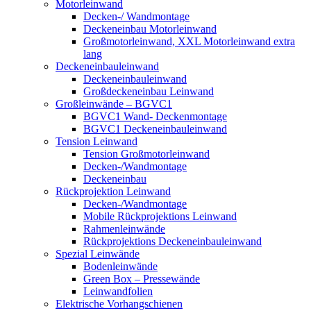
Motorleinwand
Decken-/ Wandmontage
Deckeneinbau Motorleinwand
Großmotorleinwand, XXL Motorleinwand extra
lang
Deckeneinbauleinwand
Deckeneinbauleinwand
Großdeckeneinbau Leinwand
Großleinwände – BGVC1
BGVC1 Wand- Deckenmontage
BGVC1 Deckeneinbauleinwand
Tension Leinwand
Tension Großmotorleinwand
Decken-/Wandmontage
Deckeneinbau
Rückprojektion Leinwand
Decken-/Wandmontage
Mobile Rückprojektions Leinwand
Rahmenleinwände
Rückprojektions Deckeneinbauleinwand
Spezial Leinwände
Bodenleinwände
Green Box – Pressewände
Leinwandfolien
Elektrische Vorhangschienen