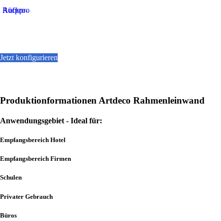
Aufpro-Rückpro
Dieses
Jetzt konfigurieren
Produkt
weist
mehrere
Varianten
auf.
Produktionformationen Artdeco Rahmenleinwand
Die
Optionen
Anwendungsgebiet - Ideal für:
können
auf
der
Empfangsbereich Hotel
Produktseite
gewählt
Empfangsbereich Firmen
werden
Schulen
Privater Gebrauch
Büros