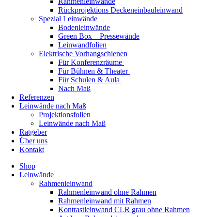
Rahmenleinwände
Rückprojektions Deckeneinbauleinwand
Spezial Leinwände
Bodenleinwände
Green Box – Pressewände
Leinwandfolien
Elektrische Vorhangschienen
Für Konferenzräume
Für Bühnen & Theater
Für Schulen & Aula
Nach Maß
Referenzen
Leinwände nach Maß
Projektionsfolien
Leinwände nach Maß
Ratgeber
Über uns
Kontakt
Shop
Leinwände
Rahmenleinwand
Rahmenleinwand ohne Rahmen
Rahmenleinwand mit Rahmen
Kontrastleinwand CLR grau ohne Rahmen