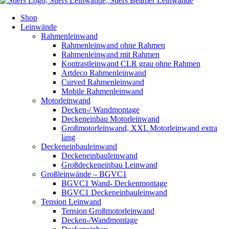
Shop
Leinwände
Rahmenleinwand
Rahmenleinwand ohne Rahmen
Rahmenleinwand mit Rahmen
Kontrastleinwand CLR grau ohne Rahmen
Artdeco Rahmenleinwand
Curved Rahmenleinwand
Mobile Rahmenleinwand
Motorleinwand
Decken-/ Wandmontage
Deckeneinbau Motorleinwand
Großmotorleinwand, XXL Motorleinwand extra
lang
Deckeneinbauleinwand
Deckeneinbauleinwand
Großdeckeneinbau Leinwand
Großleinwände – BGVC1
BGVC1 Wand- Deckenmontage
BGVC1 Deckeneinbauleinwand
Tension Leinwand
Tension Großmotorleinwand
Decken-/Wandmontage