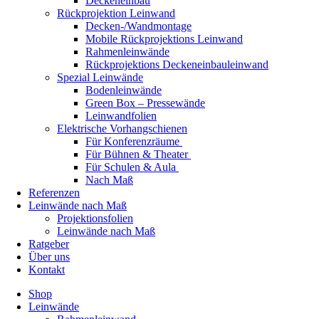
Deckeneinbau
Rückprojektion Leinwand
Decken-/Wandmontage
Mobile Rückprojektions Leinwand
Rahmenleinwände
Rückprojektions Deckeneinbauleinwand
Spezial Leinwände
Bodenleinwände
Green Box – Pressewände
Leinwandfolien
Elektrische Vorhangschienen
Für Konferenzräume
Für Bühnen & Theater
Für Schulen & Aula
Nach Maß
Referenzen
Leinwände nach Maß
Projektionsfolien
Leinwände nach Maß
Ratgeber
Über uns
Kontakt
Shop
Leinwände