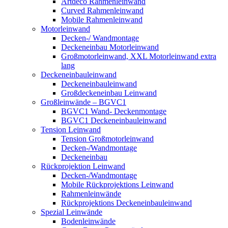
Artdeco Rahmenleinwand
Curved Rahmenleinwand
Mobile Rahmenleinwand
Motorleinwand
Decken-/ Wandmontage
Deckeneinbau Motorleinwand
Großmotorleinwand, XXL Motorleinwand extra
lang
Deckeneinbauleinwand
Deckeneinbauleinwand
Großdeckeneinbau Leinwand
Großleinwände – BGVC1
BGVC1 Wand- Deckenmontage
BGVC1 Deckeneinbauleinwand
Tension Leinwand
Tension Großmotorleinwand
Decken-/Wandmontage
Deckeneinbau
Rückprojektion Leinwand
Decken-/Wandmontage
Mobile Rückprojektions Leinwand
Rahmenleinwände
Rückprojektions Deckeneinbauleinwand
Spezial Leinwände
Bodenleinwände