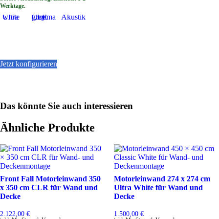
werden
Werktage.
Ultra white
Cinema grey CLR
Akustik
Jetzt konfigurieren
Dieses
Produkt
weist
mehrere
Das könnte Sie auch interessieren
Varianten
auf.
Die
Ähnliche Produkte
Optionen
können
auf
der
Produktseite
gewählt
Front Fall Motorleinwand 350
Motorleinwand 274 x 274 cm
werden
x 350 cm CLR für Wand und
Ultra White für Wand und
Decke
Decke
2.122,00
€
1.500,00
€