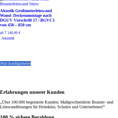
Akustik Großmotorleinwand
Wand- Deckenmontage nach
DGUV Vorschrift 17 / BGVC1
von 450 – 850 cm
ab
7.140,00
€
Akustik
Jetzt konfigurieren
Dieses
Produkt
weist
mehrere
Varianten
Erfahrungen unserer Kunden
auf.
Die
Optionen
„Über 100.000 begeisterte Kunden: Maßgeschneiderte Beamer- und
können
Leinwandlösungen für Heimkino, Schulen und Unternehmen!“
auf
der
100 % sichere Bezahlung