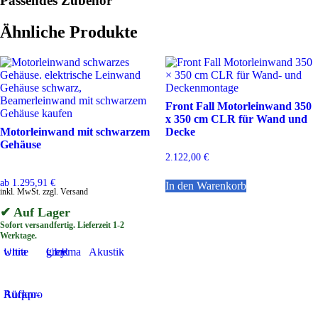
Passendes Zubehör
Varianten
auf.
Die
Ähnliche Produkte
Optionen
können
auf
der
Produktseite
gewählt
Front Fall Motorleinwand 350
werden
x 350 cm CLR für Wand und
Motorleinwand mit schwarzem
Decke
Gehäuse
2.122,00
€
ab
1.295,91
€
In den Warenkorb
inkl. MwSt. zzgl. Versand
✔ Auf Lager
Sofort versandfertig. Lieferzeit 1-2
Werktage.
Ultra white
Cinema grey CLR
Akustik
Aufpro-Rückpro