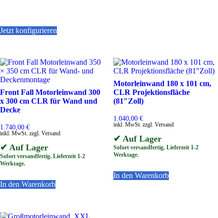
Jetzt konfigurieren
Dieses
Produkt
weist
mehrere
Varianten
auf.
Motorleinwand 180 x 101 cm,
Die
Front Fall Motorleinwand 300
CLR Projektionsfläche
Optionen
x 300 cm CLR für Wand und
(81″Zoll)
können
Decke
auf
1.040,00
€
inkl. MwSt. zzgl. Versand
der
1.740,00
€
inkl. MwSt. zzgl. Versand
Produktseite
✔ Auf Lager
gewählt
✔ Auf Lager
Sofort versandfertig. Lieferzeit 1-2
werden
Werktage.
Sofort versandfertig. Lieferzeit 1-2
Werktage.
In den Warenkorb
In den Warenkorb