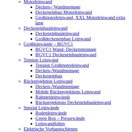
Motorleinwand
Decken-/ Wandmontage
Deckeneinbau Motorleinwand
Großmotorleinwand, XXL Motorleinwand extra
lang
Deckeneinbauleinwand
Deckeneinbauleinwand
Großdeckeneinbau Leinwand
Großleinwände – BGVC1
BGVC1 Wand- Deckenmontage
BGVC1 Deckeneinbauleinwand
Tension Leinwand
Tension Großmotorleinwand
Decken-/Wandmontage
Deckeneinbau
Rückprojektion Leinwand
Decken-/Wandmontage
Mobile Rückprojektions Leinwand
Rahmenleinwände
Rückprojektions Deckeneinbauleinwand
Spezial Leinwände
Bodenleinwände
Green Box – Pressewände
Leinwandfolien
Elektrische Vorhangschienen