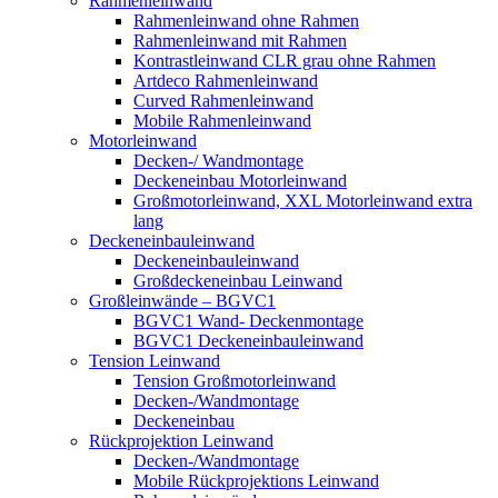
Rahmenleinwand
Rahmenleinwand ohne Rahmen
Rahmenleinwand mit Rahmen
Kontrastleinwand CLR grau ohne Rahmen
Artdeco Rahmenleinwand
Curved Rahmenleinwand
Mobile Rahmenleinwand
Motorleinwand
Decken-/ Wandmontage
Deckeneinbau Motorleinwand
Großmotorleinwand, XXL Motorleinwand extra
lang
Deckeneinbauleinwand
Deckeneinbauleinwand
Großdeckeneinbau Leinwand
Großleinwände – BGVC1
BGVC1 Wand- Deckenmontage
BGVC1 Deckeneinbauleinwand
Tension Leinwand
Tension Großmotorleinwand
Decken-/Wandmontage
Deckeneinbau
Rückprojektion Leinwand
Decken-/Wandmontage
Mobile Rückprojektions Leinwand