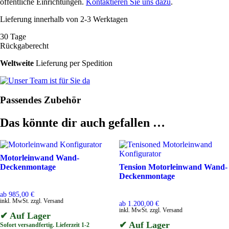
Menge
öffentliche Einrichtungen.
Kontaktieren Sie uns dazu
.
Lieferung innerhalb von 2-3 Werktagen
30 Tage
Rückgaberecht
Weltweite
Lieferung per Spedition
Passendes Zubehör
Das könnte dir auch gefallen …
Motorleinwand Wand-
Deckenmontage
Tension Motorleinwand Wand-
Deckenmontage
ab
985,00
€
inkl. MwSt. zzgl. Versand
ab
1.200,00
€
inkl. MwSt. zzgl. Versand
✔ Auf Lager
✔ Auf Lager
Sofort versandfertig. Lieferzeit 1-2