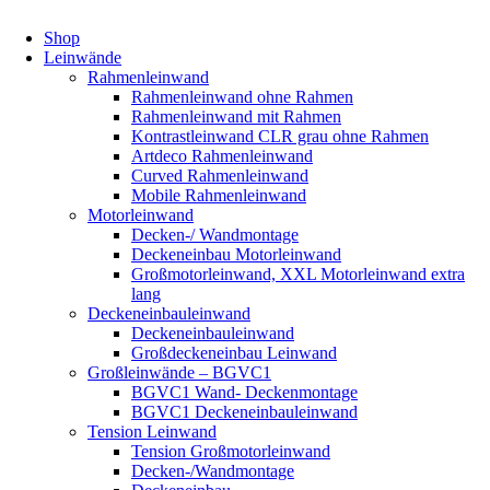
Shop
Leinwände
Rahmenleinwand
Rahmenleinwand ohne Rahmen
Rahmenleinwand mit Rahmen
Kontrastleinwand CLR grau ohne Rahmen
Artdeco Rahmenleinwand
Curved Rahmenleinwand
Mobile Rahmenleinwand
Motorleinwand
Decken-/ Wandmontage
Deckeneinbau Motorleinwand
Großmotorleinwand, XXL Motorleinwand extra
lang
Deckeneinbauleinwand
Deckeneinbauleinwand
Großdeckeneinbau Leinwand
Großleinwände – BGVC1
BGVC1 Wand- Deckenmontage
BGVC1 Deckeneinbauleinwand
Tension Leinwand
Tension Großmotorleinwand
Decken-/Wandmontage