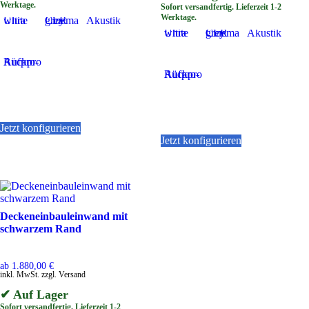
Werktage.
Sofort versandfertig. Lieferzeit 1-2
Werktage.
Ultra white
Cinema grey CLR
Akustik
Ultra white
Cinema grey CLR
Akustik
Aufpro-Rückpro
Aufpro-Rückpro
Jetzt konfigurieren
Dieses
Jetzt konfigurieren
Produkt
Dieses
weist
Produkt
mehrere
weist
Varianten
mehrere
auf.
Varianten
Die
auf.
Deckeneinbauleinwand mit
Optionen
Die
schwarzem Rand
können
Optionen
auf
können
der
auf
ab
1.880,00
€
inkl. MwSt. zzgl. Versand
Produktseite
der
gewählt
Produktseite
✔ Auf Lager
werden
gewählt
Sofort versandfertig. Lieferzeit 1-2