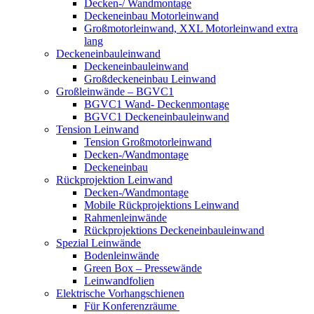
Decken-/ Wandmontage
Deckeneinbau Motorleinwand
Großmotorleinwand, XXL Motorleinwand extra
lang
Deckeneinbauleinwand
Deckeneinbauleinwand
Großdeckeneinbau Leinwand
Großleinwände – BGVC1
BGVC1 Wand- Deckenmontage
BGVC1 Deckeneinbauleinwand
Tension Leinwand
Tension Großmotorleinwand
Decken-/Wandmontage
Deckeneinbau
Rückprojektion Leinwand
Decken-/Wandmontage
Mobile Rückprojektions Leinwand
Rahmenleinwände
Rückprojektions Deckeneinbauleinwand
Spezial Leinwände
Bodenleinwände
Green Box – Pressewände
Leinwandfolien
Elektrische Vorhangschienen
Für Konferenzräume