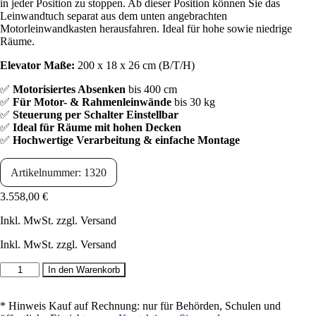
in jeder Position zu stoppen. Ab dieser Position können Sie das
Leinwandtuch separat aus dem unten angebrachten
Motorleinwandkasten herausfahren. Ideal für hohe sowie niedrige
Räume.
Elevator Maße:
200 x 18 x 26 cm (B/T/H)
✅
Motorisiertes Absenken
bis 400 cm
✅
Für Motor- & Rahmenleinwände
bis 30 kg
✅
Steuerung per Schalter Einstellbar
✅
Ideal für Räume mit hohen Decken
✅
Hochwertige Verarbeitung & einfache Montage
Artikelnummer: 1320
3.558,00
€
Inkl. MwSt. zzgl. Versand
Inkl. MwSt. zzgl. Versand
Leinwand
In den Warenkorb
Lift
200
cm
* Hinweis Kauf auf Rechnung: nur für Behörden, Schulen und