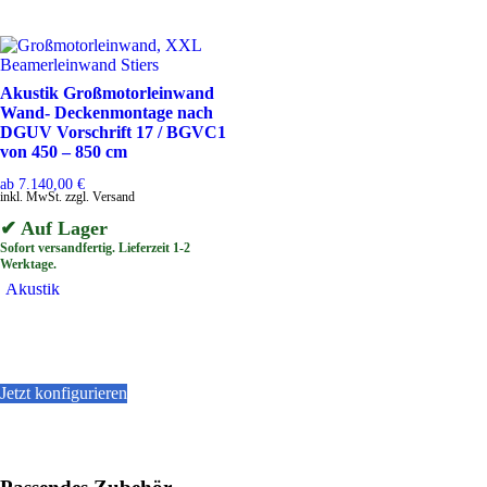
Akustik Großmotorleinwand
Wand- Deckenmontage nach
DGUV Vorschrift 17 / BGVC1
von 450 – 850 cm
ab
7.140,00
€
inkl. MwSt. zzgl. Versand
✔ Auf Lager
Sofort versandfertig. Lieferzeit 1-2
Werktage.
Akustik
Jetzt konfigurieren
Dieses
Produkt
weist
mehrere