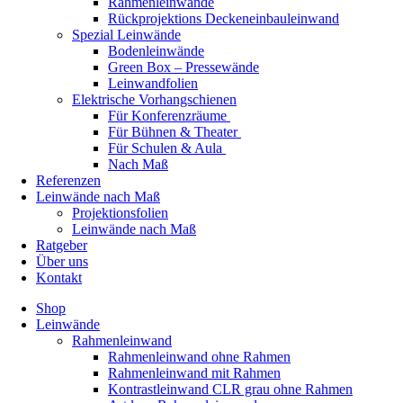
Rahmenleinwände
Rückprojektions Deckeneinbauleinwand
Spezial Leinwände
Bodenleinwände
Green Box – Pressewände
Leinwandfolien
Elektrische Vorhangschienen
Für Konferenzräume
Für Bühnen & Theater
Für Schulen & Aula
Nach Maß
Referenzen
Leinwände nach Maß
Projektionsfolien
Leinwände nach Maß
Ratgeber
Über uns
Kontakt
Shop
Leinwände
Rahmenleinwand
Rahmenleinwand ohne Rahmen
Rahmenleinwand mit Rahmen
Kontrastleinwand CLR grau ohne Rahmen