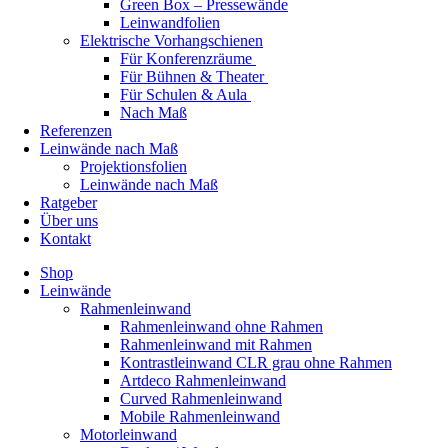
Green Box – Pressewände
Leinwandfolien
Elektrische Vorhangschienen
Für Konferenzräume
Für Bühnen & Theater
Für Schulen & Aula
Nach Maß
Referenzen
Leinwände nach Maß
Projektionsfolien
Leinwände nach Maß
Ratgeber
Über uns
Kontakt
Shop
Leinwände
Rahmenleinwand
Rahmenleinwand ohne Rahmen
Rahmenleinwand mit Rahmen
Kontrastleinwand CLR grau ohne Rahmen
Artdeco Rahmenleinwand
Curved Rahmenleinwand
Mobile Rahmenleinwand
Motorleinwand