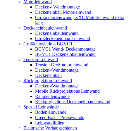
Motorleinwand
Decken-/ Wandmontage
Deckeneinbau Motorleinwand
Großmotorleinwand, XXL Motorleinwand extra
lang
Deckeneinbauleinwand
Deckeneinbauleinwand
Großdeckeneinbau Leinwand
Großleinwände – BGVC1
BGVC1 Wand- Deckenmontage
BGVC1 Deckeneinbauleinwand
Tension Leinwand
Tension Großmotorleinwand
Decken-/Wandmontage
Deckeneinbau
Rückprojektion Leinwand
Decken-/Wandmontage
Mobile Rückprojektions Leinwand
Rahmenleinwände
Rückprojektions Deckeneinbauleinwand
Spezial Leinwände
Bodenleinwände
Green Box – Pressewände
Leinwandfolien
Elektrische Vorhangschienen