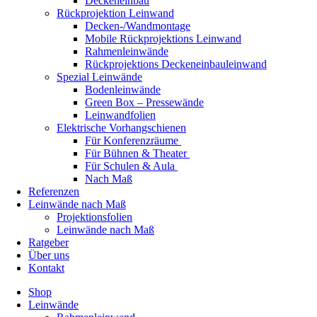
Deckeneinbau
Rückprojektion Leinwand
Decken-/Wandmontage
Mobile Rückprojektions Leinwand
Rahmenleinwände
Rückprojektions Deckeneinbauleinwand
Spezial Leinwände
Bodenleinwände
Green Box – Pressewände
Leinwandfolien
Elektrische Vorhangschienen
Für Konferenzräume
Für Bühnen & Theater
Für Schulen & Aula
Nach Maß
Referenzen
Leinwände nach Maß
Projektionsfolien
Leinwände nach Maß
Ratgeber
Über uns
Kontakt
Shop
Leinwände