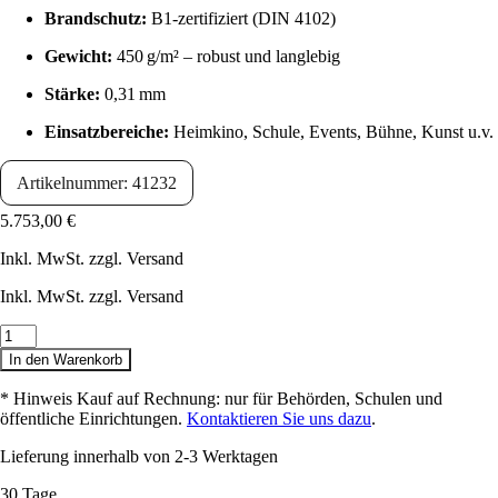
Brandschutz:
B1-zertifiziert (DIN 4102)
Gewicht:
450 g/m² – robust und langlebig
Stärke:
0,31 mm
Einsatzbereiche:
Heimkino, Schule, Events, Bühne, Kunst u.v.
Artikelnummer: 41232
5.753,00
€
Inkl. MwSt. zzgl. Versand
Inkl. MwSt. zzgl. Versand
Beamerleinwand
Folie
In den Warenkorb
Rückpro-
Aufprojektion
* Hinweis Kauf auf Rechnung: nur für Behörden, Schulen und
1200
öffentliche Einrichtungen.
Kontaktieren Sie uns dazu
.
x
674
Lieferung innerhalb von 2-3 Werktagen
cm
mit
30 Tage