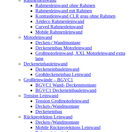
Rahmenleinwand
Rahmenleinwand ohne Rahmen
Rahmenleinwand mit Rahmen
Kontrastleinwand CLR grau ohne Rahmen
Artdeco Rahmenleinwand
Curved Rahmenleinwand
Mobile Rahmenleinwand
Motorleinwand
Decken-/ Wandmontage
Deckeneinbau Motorleinwand
Großmotorleinwand, XXL Motorleinwand extra
lang
Deckeneinbauleinwand
Deckeneinbauleinwand
Großdeckeneinbau Leinwand
Großleinwände – BGVC1
BGVC1 Wand- Deckenmontage
BGVC1 Deckeneinbauleinwand
Tension Leinwand
Tension Großmotorleinwand
Decken-/Wandmontage
Deckeneinbau
Rückprojektion Leinwand
Decken-/Wandmontage
Mobile Rückprojektions Leinwand