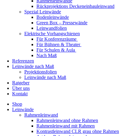
Rahmenleinwände
Rückprojektions Deckeneinbauleinwand
Spezial Leinwände
Bodenleinwände
Green Box – Pressewände
Leinwandfolien
Elektrische Vorhangschienen
Für Konferenzräume
Für Bühnen & Theater
Für Schulen & Aula
Nach Maß
Referenzen
Leinwände nach Maß
Projektionsfolien
Leinwände nach Maß
Ratgeber
Über uns
Kontakt
Shop
Leinwände
Rahmenleinwand
Rahmenleinwand ohne Rahmen
Rahmenleinwand mit Rahmen
Kontrastleinwand CLR grau ohne Rahmen