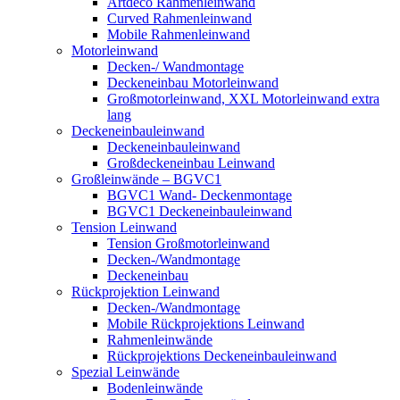
Artdeco Rahmenleinwand
Curved Rahmenleinwand
Mobile Rahmenleinwand
Motorleinwand
Decken-/ Wandmontage
Deckeneinbau Motorleinwand
Großmotorleinwand, XXL Motorleinwand extra
lang
Deckeneinbauleinwand
Deckeneinbauleinwand
Großdeckeneinbau Leinwand
Großleinwände – BGVC1
BGVC1 Wand- Deckenmontage
BGVC1 Deckeneinbauleinwand
Tension Leinwand
Tension Großmotorleinwand
Decken-/Wandmontage
Deckeneinbau
Rückprojektion Leinwand
Decken-/Wandmontage
Mobile Rückprojektions Leinwand
Rahmenleinwände
Rückprojektions Deckeneinbauleinwand
Spezial Leinwände
Bodenleinwände