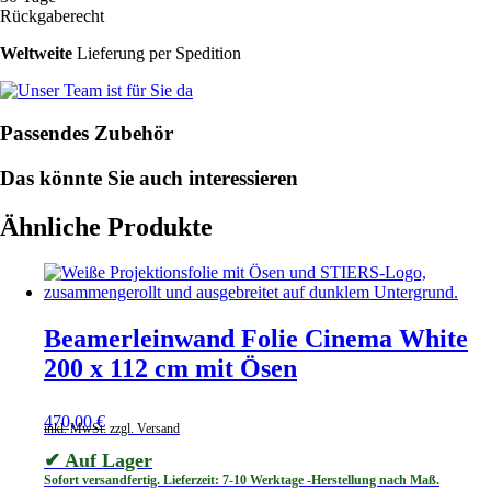
Ösen
Rückgaberecht
Menge
Weltweite
Lieferung per Spedition
Passendes Zubehör
Das könnte Sie auch interessieren
Ähnliche Produkte
Beamerleinwand Folie Cinema White
200 x 112 cm mit Ösen
470,00
€
inkl. MwSt. zzgl. Versand
✔ Auf Lager
Sofort versandfertig. Lieferzeit: 7-10 Werktage -Herstellung nach Maß.