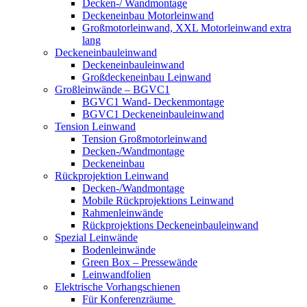
Decken-/ Wandmontage
Deckeneinbau Motorleinwand
Großmotorleinwand, XXL Motorleinwand extra
lang
Deckeneinbauleinwand
Deckeneinbauleinwand
Großdeckeneinbau Leinwand
Großleinwände – BGVC1
BGVC1 Wand- Deckenmontage
BGVC1 Deckeneinbauleinwand
Tension Leinwand
Tension Großmotorleinwand
Decken-/Wandmontage
Deckeneinbau
Rückprojektion Leinwand
Decken-/Wandmontage
Mobile Rückprojektions Leinwand
Rahmenleinwände
Rückprojektions Deckeneinbauleinwand
Spezial Leinwände
Bodenleinwände
Green Box – Pressewände
Leinwandfolien
Elektrische Vorhangschienen
Für Konferenzräume