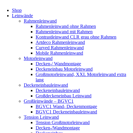
Shop
Leinwände
Rahmenleinwand
Rahmenleinwand ohne Rahmen
Rahmenleinwand mit Rahmen
Kontrastleinwand CLR grau ohne Rahmen
Artdeco Rahmenleinwand
Curved Rahmenleinwand
Mobile Rahmenleinwand
Motorleinwand
Decken-/ Wandmontage
Deckeneinbau Motorleinwand
Großmotorleinwand, XXL Motorleinwand extra
lang
Deckeneinbauleinwand
Deckeneinbauleinwand
Großdeckeneinbau Leinwand
Großleinwände – BGVC1
BGVC1 Wand- Deckenmontage
BGVC1 Deckeneinbauleinwand
Tension Leinwand
Tension Großmotorleinwand
Decken-/Wandmontage