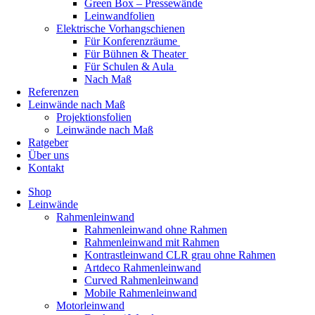
Green Box – Pressewände
Leinwandfolien
Elektrische Vorhangschienen
Für Konferenzräume
Für Bühnen & Theater
Für Schulen & Aula
Nach Maß
Referenzen
Leinwände nach Maß
Projektionsfolien
Leinwände nach Maß
Ratgeber
Über uns
Kontakt
Shop
Leinwände
Rahmenleinwand
Rahmenleinwand ohne Rahmen
Rahmenleinwand mit Rahmen
Kontrastleinwand CLR grau ohne Rahmen
Artdeco Rahmenleinwand
Curved Rahmenleinwand
Mobile Rahmenleinwand
Motorleinwand