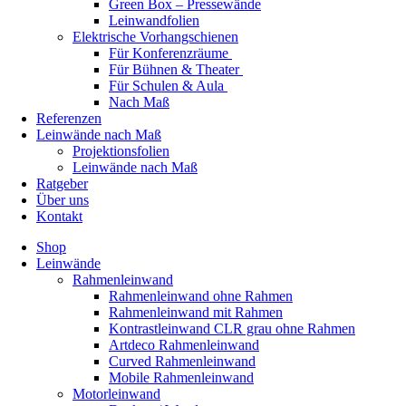
Green Box – Pressewände
Leinwandfolien
Elektrische Vorhangschienen
Für Konferenzräume
Für Bühnen & Theater
Für Schulen & Aula
Nach Maß
Referenzen
Leinwände nach Maß
Projektionsfolien
Leinwände nach Maß
Ratgeber
Über uns
Kontakt
Shop
Leinwände
Rahmenleinwand
Rahmenleinwand ohne Rahmen
Rahmenleinwand mit Rahmen
Kontrastleinwand CLR grau ohne Rahmen
Artdeco Rahmenleinwand
Curved Rahmenleinwand
Mobile Rahmenleinwand
Motorleinwand