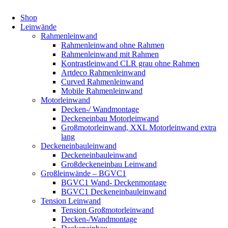
Shop
Leinwände
Rahmenleinwand
Rahmenleinwand ohne Rahmen
Rahmenleinwand mit Rahmen
Kontrastleinwand CLR grau ohne Rahmen
Artdeco Rahmenleinwand
Curved Rahmenleinwand
Mobile Rahmenleinwand
Motorleinwand
Decken-/ Wandmontage
Deckeneinbau Motorleinwand
Großmotorleinwand, XXL Motorleinwand extra
lang
Deckeneinbauleinwand
Deckeneinbauleinwand
Großdeckeneinbau Leinwand
Großleinwände – BGVC1
BGVC1 Wand- Deckenmontage
BGVC1 Deckeneinbauleinwand
Tension Leinwand
Tension Großmotorleinwand
Decken-/Wandmontage