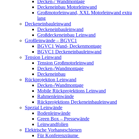
Decken-/ Wandmontage
Deckeneinbau Motorleinwand
Großmotorleinwand, XXL Motorleinwand extra
lang
Deckeneinbauleinwand
Deckeneinbauleinwand
Großdeckeneinbau Leinwand
Großleinwände – BGVC1
BGVC1 Wand- Deckenmontage
BGVC1 Deckeneinbauleinwand
Tension Leinwand
Tension Großmotorleinwand
Decken-/Wandmontage
Deckeneinbau
Rückprojektion Leinwand
Decken-/Wandmontage
Mobile Rückprojektions Leinwand
Rahmenleinwände
Rückprojektions Deckeneinbauleinwand
Spezial Leinwände
Bodenleinwände
Green Box – Pressewände
Leinwandfolien
Elektrische Vorhangschienen
Für Konferenzräume