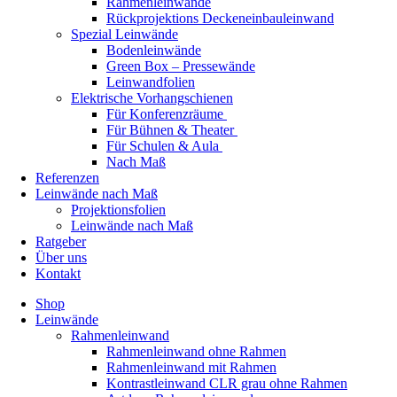
Rahmenleinwände
Rückprojektions Deckeneinbauleinwand
Spezial Leinwände
Bodenleinwände
Green Box – Pressewände
Leinwandfolien
Elektrische Vorhangschienen
Für Konferenzräume
Für Bühnen & Theater
Für Schulen & Aula
Nach Maß
Referenzen
Leinwände nach Maß
Projektionsfolien
Leinwände nach Maß
Ratgeber
Über uns
Kontakt
Shop
Leinwände
Rahmenleinwand
Rahmenleinwand ohne Rahmen
Rahmenleinwand mit Rahmen
Kontrastleinwand CLR grau ohne Rahmen