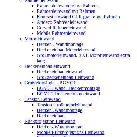
Rahmenleinwand
Rahmenleinwand ohne Rahmen
Rahmenleinwand mit Rahmen
Kontrastleinwand CLR grau ohne Rahmen
Artdeco Rahmenleinwand
Curved Rahmenleinwand
Mobile Rahmenleinwand
Motorleinwand
Decken-/ Wandmontage
Deckeneinbau Motorleinwand
Großmotorleinwand, XXL Motorleinwand extra
lang
Deckeneinbauleinwand
Deckeneinbauleinwand
Großdeckeneinbau Leinwand
Großleinwände – BGVC1
BGVC1 Wand- Deckenmontage
BGVC1 Deckeneinbauleinwand
Tension Leinwand
Tension Großmotorleinwand
Decken-/Wandmontage
Deckeneinbau
Rückprojektion Leinwand
Decken-/Wandmontage
Mobile Rückprojektions Leinwand