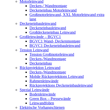
Motorleinwand
Decken-/ Wandmontage
Deckeneinbau Motorleinwand
Großmotorleinwand, XXL Motorleinwand extra
lang
Deckeneinbauleinwand
Deckeneinbauleinwand
Großdeckeneinbau Leinwand
Großleinwände – BGVC1
BGVC1 Wand- Deckenmontage
BGVC1 Deckeneinbauleinwand
Tension Leinwand
Tension Großmotorleinwand
Decken-/Wandmontage
Deckeneinbau
Rückprojektion Leinwand
Decken-/Wandmontage
Mobile Rückprojektions Leinwand
Rahmenleinwände
Rückprojektions Deckeneinbauleinwand
Spezial Leinwände
Bodenleinwände
Green Box – Pressewände
Leinwandfolien
Elektrische Vorhangschienen