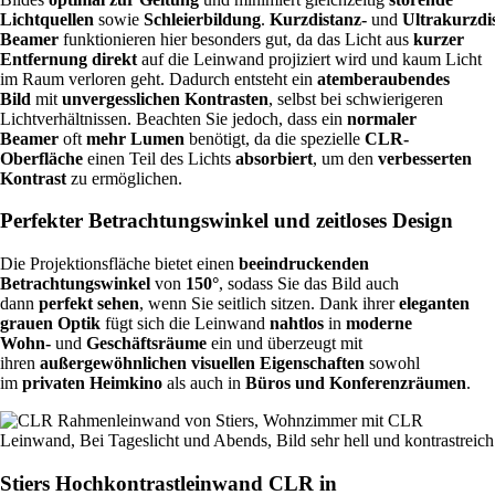
Lichtquellen
sowie
Schleierbildung
.
Kurzdistanz-
und
Ultrakurzdi
Beamer
funktionieren hier besonders gut, da das Licht aus
kurzer
Entfernung direkt
auf die Leinwand projiziert wird und kaum Licht
im Raum verloren geht. Dadurch entsteht ein
atemberaubendes
Bild
mit
unvergesslichen Kontrasten
, selbst bei schwierigeren
Lichtverhältnissen. Beachten Sie jedoch, dass ein
normaler
Beamer
oft
mehr Lumen
benötigt, da die spezielle
CLR-
Oberfläche
einen Teil des Lichts
absorbiert
, um den
verbesserten
Kontrast
zu ermöglichen.
Perfekter Betrachtungswinkel und zeitloses Design
Die Projektionsfläche bietet einen
beeindruckenden
Betrachtungswinkel
von
150°
, sodass Sie das Bild auch
dann
perfekt sehen
, wenn Sie seitlich sitzen. Dank ihrer
eleganten
grauen Optik
fügt sich die Leinwand
nahtlos
in
moderne
Wohn-
und
Geschäftsräume
ein und überzeugt mit
ihren
außergewöhnlichen visuellen Eigenschaften
sowohl
im
privaten Heimkino
als auch in
Büros und Konferenzräumen
.
Stiers Hochkontrastleinwand CLR in