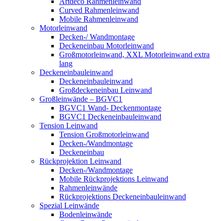
Artdeco Rahmenleinwand
Curved Rahmenleinwand
Mobile Rahmenleinwand
Motorleinwand
Decken-/ Wandmontage
Deckeneinbau Motorleinwand
Großmotorleinwand, XXL Motorleinwand extra
lang
Deckeneinbauleinwand
Deckeneinbauleinwand
Großdeckeneinbau Leinwand
Großleinwände – BGVC1
BGVC1 Wand- Deckenmontage
BGVC1 Deckeneinbauleinwand
Tension Leinwand
Tension Großmotorleinwand
Decken-/Wandmontage
Deckeneinbau
Rückprojektion Leinwand
Decken-/Wandmontage
Mobile Rückprojektions Leinwand
Rahmenleinwände
Rückprojektions Deckeneinbauleinwand
Spezial Leinwände
Bodenleinwände