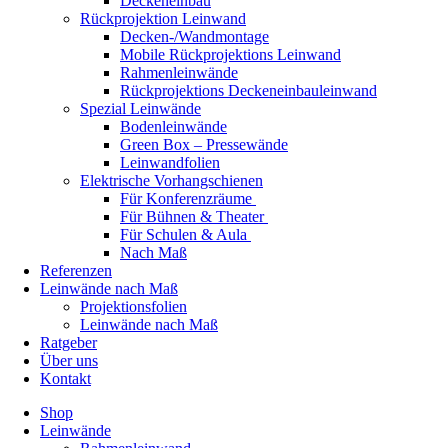
Deckeneinbau
Rückprojektion Leinwand
Decken-/Wandmontage
Mobile Rückprojektions Leinwand
Rahmenleinwände
Rückprojektions Deckeneinbauleinwand
Spezial Leinwände
Bodenleinwände
Green Box – Pressewände
Leinwandfolien
Elektrische Vorhangschienen
Für Konferenzräume
Für Bühnen & Theater
Für Schulen & Aula
Nach Maß
Referenzen
Leinwände nach Maß
Projektionsfolien
Leinwände nach Maß
Ratgeber
Über uns
Kontakt
Shop
Leinwände