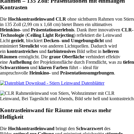
Rahmen – 135 Zoll: Präsentationen mit einmaligen
Kontrasten
Die
Hochkontrastleinwand CLR
ohne sichtbaren Rahmen von Stiers
in 135 Zoll (2,99 cm x 1,68 cm) bietet Ihnen ein ultimatives
Heimkino-
und
Präsentationserlebnis
. Dank ihrer innovativen
CLR-
Technologie
(
Ceiling Light Rejecting
) reflektiert die Leinwand
Licht
gezielt
, blockiert
Decken- und Umgebungslicht
und
minimiert
Streulicht
von anderen Lichtquellen. Dadurch wird
ein
kontrastreiches
und
farbintensives
Bild selbst in
helleren
Räumen
ermöglicht. Die
graue Oberfläche
verhindert effektiv
eine
Aufhellung
der Projektionsfläche durch Fremdlicht, was zu
tiefen
Schwarztönen
und
klaren Farben
führt – ideal für
anspruchsvolle
Heimkino-
und
Präsentationsumgebungen
.
Kontrastleinwand für Räume mit etwas mehr
Helligkeit
Die
Hochkontrastleinwand
bringt den
Schwarzwert
des
Bildes
optimal zur Geltung
und minimiert gleichzeitig
störende