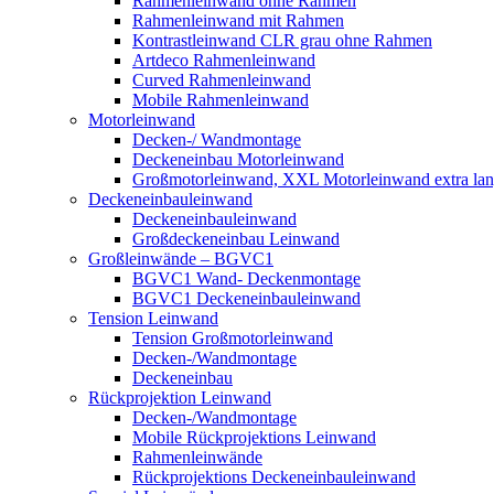
Rahmenleinwand ohne Rahmen
Rahmenleinwand mit Rahmen
Kontrastleinwand CLR grau ohne Rahmen
Artdeco Rahmenleinwand
Curved Rahmenleinwand
Mobile Rahmenleinwand
Motorleinwand
Decken-/ Wandmontage
Deckeneinbau Motorleinwand
Großmotorleinwand, XXL Motorleinwand extra la
Deckeneinbauleinwand
Deckeneinbauleinwand
Großdeckeneinbau Leinwand
Großleinwände – BGVC1
BGVC1 Wand- Deckenmontage
BGVC1 Deckeneinbauleinwand
Tension Leinwand
Tension Großmotorleinwand
Decken-/Wandmontage
Deckeneinbau
Rückprojektion Leinwand
Decken-/Wandmontage
Mobile Rückprojektions Leinwand
Rahmenleinwände
Rückprojektions Deckeneinbauleinwand