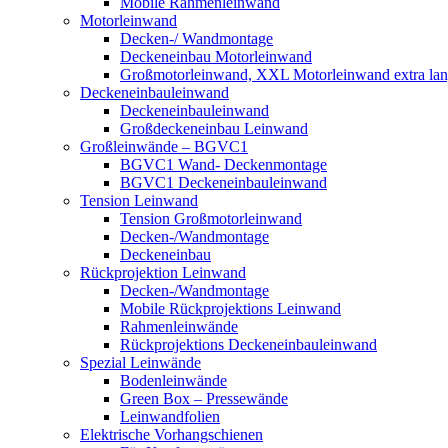
Mobile Rahmenleinwand
Motorleinwand
Decken-/ Wandmontage
Deckeneinbau Motorleinwand
Großmotorleinwand, XXL Motorleinwand extra la
Deckeneinbauleinwand
Deckeneinbauleinwand
Großdeckeneinbau Leinwand
Großleinwände – BGVC1
BGVC1 Wand- Deckenmontage
BGVC1 Deckeneinbauleinwand
Tension Leinwand
Tension Großmotorleinwand
Decken-/Wandmontage
Deckeneinbau
Rückprojektion Leinwand
Decken-/Wandmontage
Mobile Rückprojektions Leinwand
Rahmenleinwände
Rückprojektions Deckeneinbauleinwand
Spezial Leinwände
Bodenleinwände
Green Box – Pressewände
Leinwandfolien
Elektrische Vorhangschienen