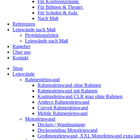
Für Konferenzräume
Für Bühnen & Theater
Für Schulen & Aula
Nach Maß
Referenzen
Leinwände nach Maß
Projektionsfolien
Leinwände nach Maß
Ratgeber
Über uns
Kontakt
Shop
Leinwände
Rahmenleinwand
Rahmenleinwand ohne Rahmen
Rahmenleinwand mit Rahmen
Kontrastleinwand CLR grau ohne Rahmen
Artdeco Rahmenleinwand
Curved Rahmenleinwand
Mobile Rahmenleinwand
Motorleinwand
Decken-/ Wandmontage
Deckeneinbau Motorleinwand
Großmotorleinwand, XXL Motorleinwand extra la