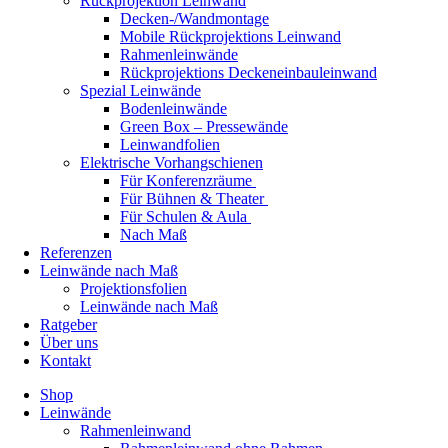
Rückprojektion Leinwand
Decken-/Wandmontage
Mobile Rückprojektions Leinwand
Rahmenleinwände
Rückprojektions Deckeneinbauleinwand
Spezial Leinwände
Bodenleinwände
Green Box – Pressewände
Leinwandfolien
Elektrische Vorhangschienen
Für Konferenzräume
Für Bühnen & Theater
Für Schulen & Aula
Nach Maß
Referenzen
Leinwände nach Maß
Projektionsfolien
Leinwände nach Maß
Ratgeber
Über uns
Kontakt
Shop
Leinwände
Rahmenleinwand