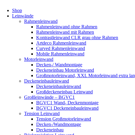
Shop
Leinwände
Rahmenleinwand
Rahmenleinwand ohne Rahmen
Rahmenleinwand mit Rahmen
Kontrastleinwand CLR grau ohne Rahmen
Artdeco Rahmenleinwand
Curved Rahmenleinwand
Mobile Rahmenleinwand
Motorleinwand
Decken-/ Wandmontage
Deckeneinbau Motorleinwand
Großmotorleinwand, XXL Motorleinwand extra la
Deckeneinbauleinwand
Deckeneinbauleinwand
Großdeckeneinbau Leinwand
Großleinwände – BGVC1
BGVC1 Wand- Deckenmontage
BGVC1 Deckeneinbauleinwand
Tension Leinwand
Tension Großmotorleinwand
Decken-/Wandmontage
Deckeneinbau