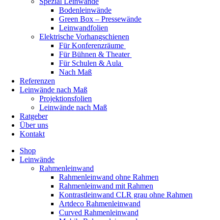
Spezial Leinwände
Bodenleinwände
Green Box – Pressewände
Leinwandfolien
Elektrische Vorhangschienen
Für Konferenzräume
Für Bühnen & Theater
Für Schulen & Aula
Nach Maß
Referenzen
Leinwände nach Maß
Projektionsfolien
Leinwände nach Maß
Ratgeber
Über uns
Kontakt
Shop
Leinwände
Rahmenleinwand
Rahmenleinwand ohne Rahmen
Rahmenleinwand mit Rahmen
Kontrastleinwand CLR grau ohne Rahmen
Artdeco Rahmenleinwand
Curved Rahmenleinwand