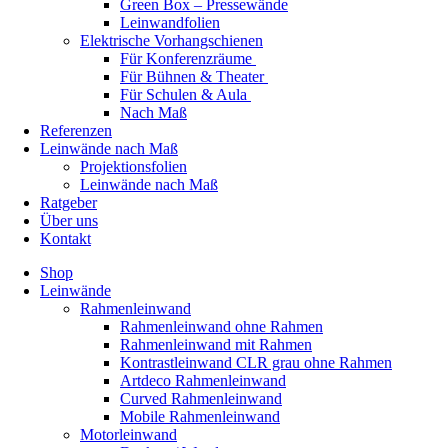
Green Box – Pressewände
Leinwandfolien
Elektrische Vorhangschienen
Für Konferenzräume
Für Bühnen & Theater
Für Schulen & Aula
Nach Maß
Referenzen
Leinwände nach Maß
Projektionsfolien
Leinwände nach Maß
Ratgeber
Über uns
Kontakt
Shop
Leinwände
Rahmenleinwand
Rahmenleinwand ohne Rahmen
Rahmenleinwand mit Rahmen
Kontrastleinwand CLR grau ohne Rahmen
Artdeco Rahmenleinwand
Curved Rahmenleinwand
Mobile Rahmenleinwand
Motorleinwand