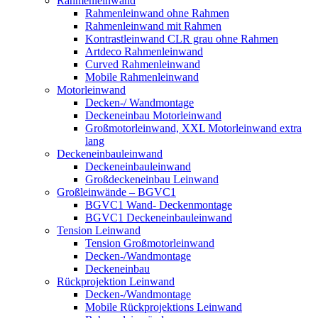
Rahmenleinwand
Rahmenleinwand ohne Rahmen
Rahmenleinwand mit Rahmen
Kontrastleinwand CLR grau ohne Rahmen
Artdeco Rahmenleinwand
Curved Rahmenleinwand
Mobile Rahmenleinwand
Motorleinwand
Decken-/ Wandmontage
Deckeneinbau Motorleinwand
Großmotorleinwand, XXL Motorleinwand extra
lang
Deckeneinbauleinwand
Deckeneinbauleinwand
Großdeckeneinbau Leinwand
Großleinwände – BGVC1
BGVC1 Wand- Deckenmontage
BGVC1 Deckeneinbauleinwand
Tension Leinwand
Tension Großmotorleinwand
Decken-/Wandmontage
Deckeneinbau
Rückprojektion Leinwand
Decken-/Wandmontage
Mobile Rückprojektions Leinwand