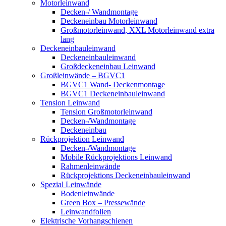
Motorleinwand
Decken-/ Wandmontage
Deckeneinbau Motorleinwand
Großmotorleinwand, XXL Motorleinwand extra
lang
Deckeneinbauleinwand
Deckeneinbauleinwand
Großdeckeneinbau Leinwand
Großleinwände – BGVC1
BGVC1 Wand- Deckenmontage
BGVC1 Deckeneinbauleinwand
Tension Leinwand
Tension Großmotorleinwand
Decken-/Wandmontage
Deckeneinbau
Rückprojektion Leinwand
Decken-/Wandmontage
Mobile Rückprojektions Leinwand
Rahmenleinwände
Rückprojektions Deckeneinbauleinwand
Spezial Leinwände
Bodenleinwände
Green Box – Pressewände
Leinwandfolien
Elektrische Vorhangschienen