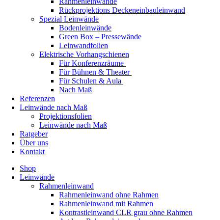
Rahmenleinwände
Rückprojektions Deckeneinbauleinwand
Spezial Leinwände
Bodenleinwände
Green Box – Pressewände
Leinwandfolien
Elektrische Vorhangschienen
Für Konferenzräume
Für Bühnen & Theater
Für Schulen & Aula
Nach Maß
Referenzen
Leinwände nach Maß
Projektionsfolien
Leinwände nach Maß
Ratgeber
Über uns
Kontakt
Shop
Leinwände
Rahmenleinwand
Rahmenleinwand ohne Rahmen
Rahmenleinwand mit Rahmen
Kontrastleinwand CLR grau ohne Rahmen