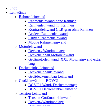
Shop
Leinwände
Rahmenleinwand
Rahmenleinwand ohne Rahmen
Rahmenleinwand mit Rahmen
Kontrastleinwand CLR grau ohne Rahmen
Artdeco Rahmenleinwand
Curved Rahmenleinwand
Mobile Rahmenleinwand
Motorleinwand
Decken-/ Wandmontage
Deckeneinbau Motorleinwand
Großmotorleinwand, XXL Motorleinwand extra
lang
Deckeneinbauleinwand
Deckeneinbauleinwand
Großdeckeneinbau Leinwand
Großleinwände – BGVC1
BGVC1 Wand- Deckenmontage
BGVC1 Deckeneinbauleinwand
Tension Leinwand
Tension Großmotorleinwand
Decken-/Wandmontage