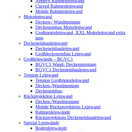
Artdeco Rahmenleinwand
Curved Rahmenleinwand
Mobile Rahmenleinwand
Motorleinwand
Decken-/ Wandmontage
Deckeneinbau Motorleinwand
Großmotorleinwand, XXL Motorleinwand extra
lang
Deckeneinbauleinwand
Deckeneinbauleinwand
Großdeckeneinbau Leinwand
Großleinwände – BGVC1
BGVC1 Wand- Deckenmontage
BGVC1 Deckeneinbauleinwand
Tension Leinwand
Tension Großmotorleinwand
Decken-/Wandmontage
Deckeneinbau
Rückprojektion Leinwand
Decken-/Wandmontage
Mobile Rückprojektions Leinwand
Rahmenleinwände
Rückprojektions Deckeneinbauleinwand
Spezial Leinwände
Bodenleinwände