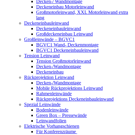
Decken-/ Wandmontage
Deckeneinbau Motorleinwand
Großmotorleinwand, XXL Motorleinwand extra
lang
Deckeneinbauleinwand
Deckeneinbauleinwand
Großdeckeneinbau Leinwand
Großleinwände – BGVC1
BGVC1 Wand- Deckenmontage
BGVC1 Deckeneinbauleinwand
Tension Leinwand
Tension Großmotorleinwand
Decken-/Wandmontage
Deckeneinbau
Rückprojektion Leinwand
Decken-/Wandmontage
Mobile Rückprojektions Leinwand
Rahmenleinwände
Rückprojektions Deckeneinbauleinwand
Spezial Leinwände
Bodenleinwände
Green Box – Pressewände
Leinwandfolien
Elektrische Vorhangschienen
Für Konferenzräume