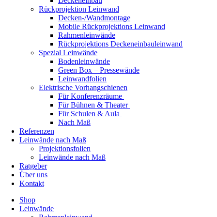
Deckeneinbau
Rückprojektion Leinwand
Decken-/Wandmontage
Mobile Rückprojektions Leinwand
Rahmenleinwände
Rückprojektions Deckeneinbauleinwand
Spezial Leinwände
Bodenleinwände
Green Box – Pressewände
Leinwandfolien
Elektrische Vorhangschienen
Für Konferenzräume
Für Bühnen & Theater
Für Schulen & Aula
Nach Maß
Referenzen
Leinwände nach Maß
Projektionsfolien
Leinwände nach Maß
Ratgeber
Über uns
Kontakt
Shop
Leinwände