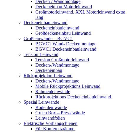
Decken-/ Wandmontage
Deckeneinbau Motorleinwand
Großmotorleinwand, XXL Motorleinwand extra
lang
Deckeneinbauleinwand
Deckeneinbauleinwand
Großdeckeneinbau Leinwand
Großleinwände – BGVC1
BGVC1 Wand- Deckenmontage
BGVC1 Deckeneinbauleinwand
Tension Leinwand
Tension Großmotorleinwand
Decken-/Wandmontage
Deckeneinbau
Rückprojektion Leinwand
Decken-/Wandmontage
Mobile Rückprojektions Leinwand
Rahmenleinwände
Rückprojektions Deckeneinbauleinwand
Spezial Leinwände
Bodenleinwände
Green Box – Pressewände
Leinwandfolien
Elektrische Vorhangschienen
Für Konferenzräume