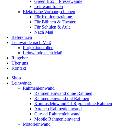
Green Box – Pressewände
Leinwandfolien
Elektrische Vorhangschienen
Für Konferenzräume
Für Bühnen & Theater
Für Schulen & Aula
Nach Maß
Referenzen
Leinwände nach Maß
Projektionsfolien
Leinwände nach Maß
Ratgeber
Über uns
Kontakt
Shop
Leinwände
Rahmenleinwand
Rahmenleinwand ohne Rahmen
Rahmenleinwand mit Rahmen
Kontrastleinwand CLR grau ohne Rahmen
Artdeco Rahmenleinwand
Curved Rahmenleinwand
Mobile Rahmenleinwand
Motorleinwand