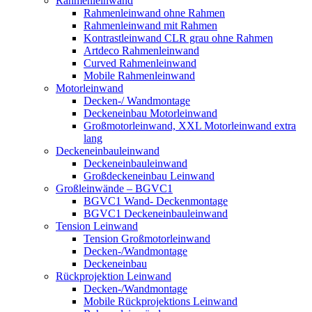
Rahmenleinwand
Rahmenleinwand ohne Rahmen
Rahmenleinwand mit Rahmen
Kontrastleinwand CLR grau ohne Rahmen
Artdeco Rahmenleinwand
Curved Rahmenleinwand
Mobile Rahmenleinwand
Motorleinwand
Decken-/ Wandmontage
Deckeneinbau Motorleinwand
Großmotorleinwand, XXL Motorleinwand extra
lang
Deckeneinbauleinwand
Deckeneinbauleinwand
Großdeckeneinbau Leinwand
Großleinwände – BGVC1
BGVC1 Wand- Deckenmontage
BGVC1 Deckeneinbauleinwand
Tension Leinwand
Tension Großmotorleinwand
Decken-/Wandmontage
Deckeneinbau
Rückprojektion Leinwand
Decken-/Wandmontage
Mobile Rückprojektions Leinwand