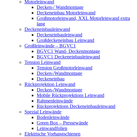
Motorleinwand
Decken-/ Wandmontage
Deckeneinbau Motorleinwand
Großmotorleinwand, XXL Motorleinwand extra
lang
Deckeneinbauleinwand
Deckeneinbauleinwand
Großdeckeneinbau Leinwand
Großleinwände – BGVC1
BGVC1 Wand- Deckenmontage
BGVC1 Deckeneinbauleinwand
Tension Leinwand
Tension Großmotorleinwand
Decken-/Wandmontage
Deckeneinbau
Rückprojektion Leinwand
Decken-/Wandmontage
Mobile Rückprojektions Leinwand
Rahmenleinwände
Rückprojektions Deckeneinbauleinwand
Spezial Leinwände
Bodenleinwände
Green Box – Pressewände
Leinwandfolien
Elektrische Vorhangschienen