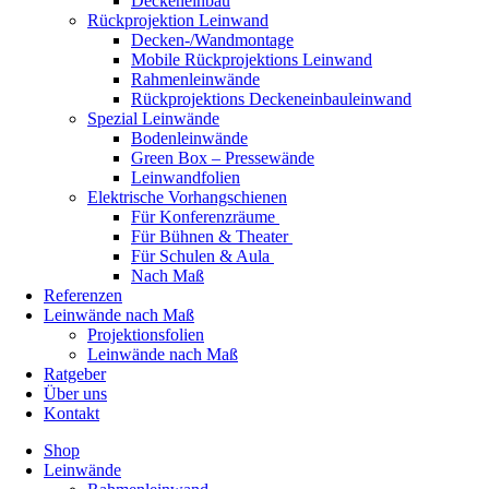
Deckeneinbau
Rückprojektion Leinwand
Decken-/Wandmontage
Mobile Rückprojektions Leinwand
Rahmenleinwände
Rückprojektions Deckeneinbauleinwand
Spezial Leinwände
Bodenleinwände
Green Box – Pressewände
Leinwandfolien
Elektrische Vorhangschienen
Für Konferenzräume
Für Bühnen & Theater
Für Schulen & Aula
Nach Maß
Referenzen
Leinwände nach Maß
Projektionsfolien
Leinwände nach Maß
Ratgeber
Über uns
Kontakt
Shop
Leinwände