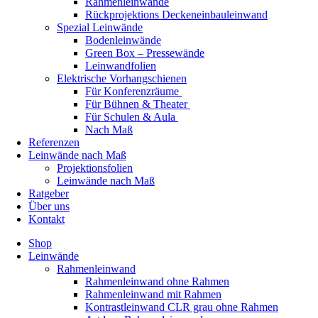
Rahmenleinwände
Rückprojektions Deckeneinbauleinwand
Spezial Leinwände
Bodenleinwände
Green Box – Pressewände
Leinwandfolien
Elektrische Vorhangschienen
Für Konferenzräume
Für Bühnen & Theater
Für Schulen & Aula
Nach Maß
Referenzen
Leinwände nach Maß
Projektionsfolien
Leinwände nach Maß
Ratgeber
Über uns
Kontakt
Shop
Leinwände
Rahmenleinwand
Rahmenleinwand ohne Rahmen
Rahmenleinwand mit Rahmen
Kontrastleinwand CLR grau ohne Rahmen