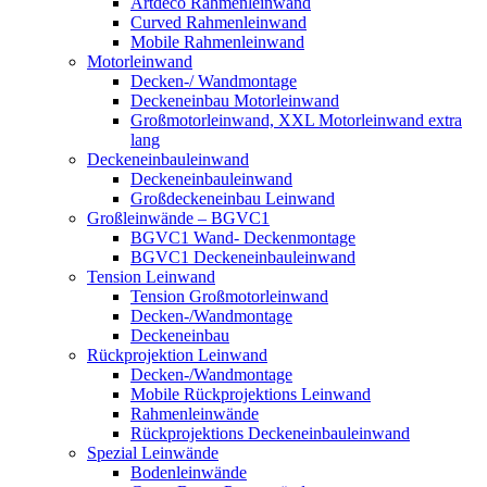
Artdeco Rahmenleinwand
Curved Rahmenleinwand
Mobile Rahmenleinwand
Motorleinwand
Decken-/ Wandmontage
Deckeneinbau Motorleinwand
Großmotorleinwand, XXL Motorleinwand extra
lang
Deckeneinbauleinwand
Deckeneinbauleinwand
Großdeckeneinbau Leinwand
Großleinwände – BGVC1
BGVC1 Wand- Deckenmontage
BGVC1 Deckeneinbauleinwand
Tension Leinwand
Tension Großmotorleinwand
Decken-/Wandmontage
Deckeneinbau
Rückprojektion Leinwand
Decken-/Wandmontage
Mobile Rückprojektions Leinwand
Rahmenleinwände
Rückprojektions Deckeneinbauleinwand
Spezial Leinwände
Bodenleinwände