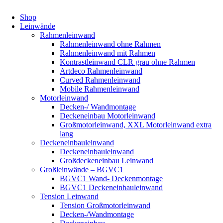
Shop
Leinwände
Rahmenleinwand
Rahmenleinwand ohne Rahmen
Rahmenleinwand mit Rahmen
Kontrastleinwand CLR grau ohne Rahmen
Artdeco Rahmenleinwand
Curved Rahmenleinwand
Mobile Rahmenleinwand
Motorleinwand
Decken-/ Wandmontage
Deckeneinbau Motorleinwand
Großmotorleinwand, XXL Motorleinwand extra
lang
Deckeneinbauleinwand
Deckeneinbauleinwand
Großdeckeneinbau Leinwand
Großleinwände – BGVC1
BGVC1 Wand- Deckenmontage
BGVC1 Deckeneinbauleinwand
Tension Leinwand
Tension Großmotorleinwand
Decken-/Wandmontage