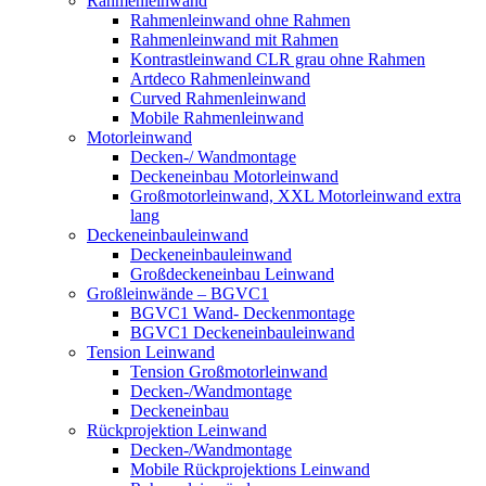
Rahmenleinwand
Rahmenleinwand ohne Rahmen
Rahmenleinwand mit Rahmen
Kontrastleinwand CLR grau ohne Rahmen
Artdeco Rahmenleinwand
Curved Rahmenleinwand
Mobile Rahmenleinwand
Motorleinwand
Decken-/ Wandmontage
Deckeneinbau Motorleinwand
Großmotorleinwand, XXL Motorleinwand extra
lang
Deckeneinbauleinwand
Deckeneinbauleinwand
Großdeckeneinbau Leinwand
Großleinwände – BGVC1
BGVC1 Wand- Deckenmontage
BGVC1 Deckeneinbauleinwand
Tension Leinwand
Tension Großmotorleinwand
Decken-/Wandmontage
Deckeneinbau
Rückprojektion Leinwand
Decken-/Wandmontage
Mobile Rückprojektions Leinwand