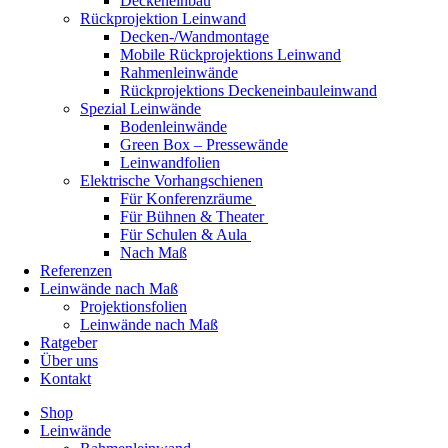
Deckeneinbau
Rückprojektion Leinwand
Decken-/Wandmontage
Mobile Rückprojektions Leinwand
Rahmenleinwände
Rückprojektions Deckeneinbauleinwand
Spezial Leinwände
Bodenleinwände
Green Box – Pressewände
Leinwandfolien
Elektrische Vorhangschienen
Für Konferenzräume
Für Bühnen & Theater
Für Schulen & Aula
Nach Maß
Referenzen
Leinwände nach Maß
Projektionsfolien
Leinwände nach Maß
Ratgeber
Über uns
Kontakt
Shop
Leinwände