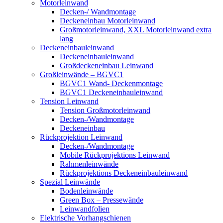
Motorleinwand
Decken-/ Wandmontage
Deckeneinbau Motorleinwand
Großmotorleinwand, XXL Motorleinwand extra
lang
Deckeneinbauleinwand
Deckeneinbauleinwand
Großdeckeneinbau Leinwand
Großleinwände – BGVC1
BGVC1 Wand- Deckenmontage
BGVC1 Deckeneinbauleinwand
Tension Leinwand
Tension Großmotorleinwand
Decken-/Wandmontage
Deckeneinbau
Rückprojektion Leinwand
Decken-/Wandmontage
Mobile Rückprojektions Leinwand
Rahmenleinwände
Rückprojektions Deckeneinbauleinwand
Spezial Leinwände
Bodenleinwände
Green Box – Pressewände
Leinwandfolien
Elektrische Vorhangschienen