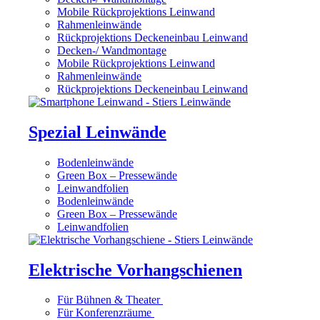
Mobile Rückprojektions Leinwand
Rahmenleinwände
Rückprojektions Deckeneinbau Leinwand
Decken-/ Wandmontage
Mobile Rückprojektions Leinwand
Rahmenleinwände
Rückprojektions Deckeneinbau Leinwand
Spezial Leinwände
Bodenleinwände
Green Box – Pressewände
Leinwandfolien
Bodenleinwände
Green Box – Pressewände
Leinwandfolien
Elektrische Vorhangschienen
Für Bühnen & Theater
Für Konferenzräume