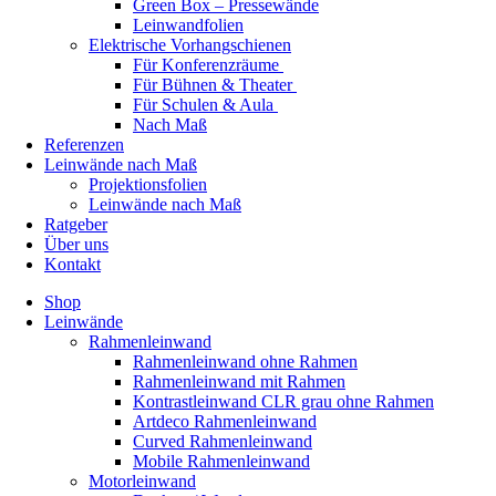
Green Box – Pressewände
Leinwandfolien
Elektrische Vorhangschienen
Für Konferenzräume
Für Bühnen & Theater
Für Schulen & Aula
Nach Maß
Referenzen
Leinwände nach Maß
Projektionsfolien
Leinwände nach Maß
Ratgeber
Über uns
Kontakt
Shop
Leinwände
Rahmenleinwand
Rahmenleinwand ohne Rahmen
Rahmenleinwand mit Rahmen
Kontrastleinwand CLR grau ohne Rahmen
Artdeco Rahmenleinwand
Curved Rahmenleinwand
Mobile Rahmenleinwand
Motorleinwand