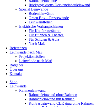
Rahmenleinwände
Rückprojektions Deckeneinbauleinwand
Spezial Leinwände
Bodenleinwände
Green Box – Pressewände
Leinwandfolien
Elektrische Vorhangschienen
Für Konferenzräume
Für Bühnen & Theater
Für Schulen & Aula
Nach Maß
Referenzen
Leinwände nach Maß
Projektionsfolien
Leinwände nach Maß
Ratgeber
Über uns
Kontakt
Shop
Leinwände
Rahmenleinwand
Rahmenleinwand ohne Rahmen
Rahmenleinwand mit Rahmen
Kontrastleinwand CLR grau ohne Rahmen