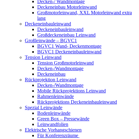
Decken-/ Wandmontage
Deckeneinbau Motorleinwand
Großmotorleinwand, XXL Motorleinwand extra
lang
Deckeneinbauleinwand
Deckeneinbauleinwand
Großdeckeneinbau Leinwand
Großleinwände – BGVC1
BGVC1 Wand- Deckenmontage
BGVC1 Deckeneinbauleinwand
Tension Leinwand
Tension Großmotorleinwand
Decken-/Wandmontage
Deckeneinbau
Rückprojektion Leinwand
Decken-/Wandmontage
Mobile Rückprojektions Leinwand
Rahmenleinwände
Rückprojektions Deckeneinbauleinwand
Spezial Leinwände
Bodenleinwände
Green Box – Pressewände
Leinwandfolien
Elektrische Vorhangschienen
Für Konferenzräume