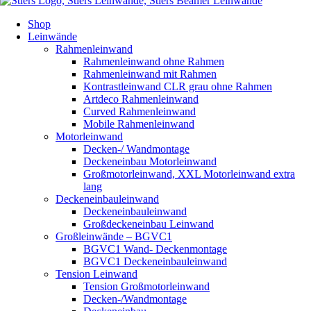
Shop
Leinwände
Rahmenleinwand
Rahmenleinwand ohne Rahmen
Rahmenleinwand mit Rahmen
Kontrastleinwand CLR grau ohne Rahmen
Artdeco Rahmenleinwand
Curved Rahmenleinwand
Mobile Rahmenleinwand
Motorleinwand
Decken-/ Wandmontage
Deckeneinbau Motorleinwand
Großmotorleinwand, XXL Motorleinwand extra
lang
Deckeneinbauleinwand
Deckeneinbauleinwand
Großdeckeneinbau Leinwand
Großleinwände – BGVC1
BGVC1 Wand- Deckenmontage
BGVC1 Deckeneinbauleinwand
Tension Leinwand
Tension Großmotorleinwand
Decken-/Wandmontage