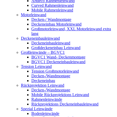
Artdeco Rahmenleinwand
Curved Rahmenleinwand
Mobile Rahmenleinwand
Motorleinwand
Decken-/ Wandmontage
Deckeneinbau Motorleinwand
Großmotorleinwand, XXL Motorleinwand extra
lang
Deckeneinbauleinwand
Deckeneinbauleinwand
Großdeckeneinbau Leinwand
Großleinwände – BGVC1
BGVC1 Wand- Deckenmontage
BGVC1 Deckeneinbauleinwand
Tension Leinwand
Tension Großmotorleinwand
Decken-/Wandmontage
Deckeneinbau
Rückprojektion Leinwand
Decken-/Wandmontage
Mobile Rückprojektions Leinwand
Rahmenleinwände
Rückprojektions Deckeneinbauleinwand
Spezial Leinwände
Bodenleinwände