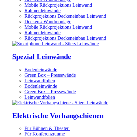
Mobile Rückprojektions Leinwand
Rahmenleinwände
Rückprojektions Deckeneinbau Leinwand
Decken-/ Wandmontage
Mobile Rückprojektions Leinwand
Rahmenleinwände
Rückprojektions Deckeneinbau Leinwand
Spezial Leinwände
Bodenleinwände
Green Box – Pressewände
Leinwandfolien
Bodenleinwände
Green Box – Pressewände
Leinwandfolien
Elektrische Vorhangschienen
Für Bühnen & Theater
Für Konferenzräume