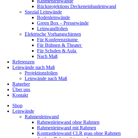
Rahmenleinwände
Rückprojektions Deckeneinbauleinwand
Spezial Leinwände
Bodenleinwände
Green Box – Pressewände
Leinwandfolien
Elektrische Vorhangschienen
Für Konferenzräume
Für Bühnen & Theater
Für Schulen & Aula
Nach Maß
Referenzen
Leinwände nach Maß
Projektionsfolien
Leinwände nach Maß
Ratgeber
Über uns
Kontakt
Shop
Leinwände
Rahmenleinwand
Rahmenleinwand ohne Rahmen
Rahmenleinwand mit Rahmen
Kontrastleinwand CLR grau ohne Rahmen