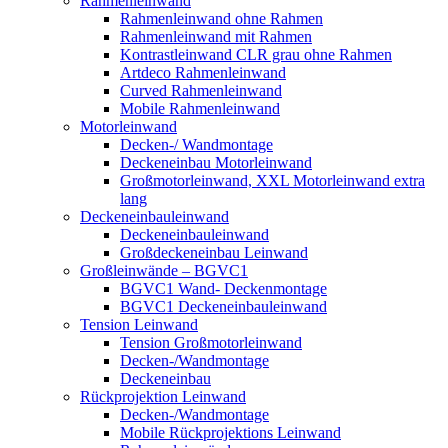
Rahmenleinwand
Rahmenleinwand ohne Rahmen
Rahmenleinwand mit Rahmen
Kontrastleinwand CLR grau ohne Rahmen
Artdeco Rahmenleinwand
Curved Rahmenleinwand
Mobile Rahmenleinwand
Motorleinwand
Decken-/ Wandmontage
Deckeneinbau Motorleinwand
Großmotorleinwand, XXL Motorleinwand extra
lang
Deckeneinbauleinwand
Deckeneinbauleinwand
Großdeckeneinbau Leinwand
Großleinwände – BGVC1
BGVC1 Wand- Deckenmontage
BGVC1 Deckeneinbauleinwand
Tension Leinwand
Tension Großmotorleinwand
Decken-/Wandmontage
Deckeneinbau
Rückprojektion Leinwand
Decken-/Wandmontage
Mobile Rückprojektions Leinwand