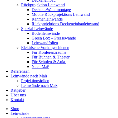
Deckeneinbau
Rückprojektion Leinwand
Decken-/Wandmontage
Mobile Rückprojektions Leinwand
Rahmenleinwände
Rückprojektions Deckeneinbauleinwand
Spezial Leinwände
Bodenleinwände
Green Box – Pressewände
Leinwandfolien
Elektrische Vorhangschienen
Für Konferenzräume
Für Bühnen & Theater
Für Schulen & Aula
Nach Maß
Referenzen
Leinwände nach Maß
Projektionsfolien
Leinwände nach Maß
Ratgeber
Über uns
Kontakt
Shop
Leinwände