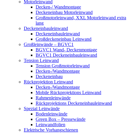
Motorleinwand
Decken-/ Wandmontage
Deckeneinbau Motorleinwand
Großmotorleinwand, XXL Motorleinwand extra
lang
Deckeneinbauleinwand
Deckeneinbauleinwand
Großdeckeneinbau Leinwand
Großleinwände – BGVC1
BGVC1 Wand- Deckenmontage
BGVC1 Deckeneinbauleinwand
Tension Leinwand
Tension Großmotorleinwand
Decken-/Wandmontage
Deckeneinbau
Rückprojektion Leinwand
Decken-/Wandmontage
Mobile Rückprojektions Leinwand
Rahmenleinwände
Rückprojektions Deckeneinbauleinwand
Spezial Leinwände
Bodenleinwände
Green Box – Pressewände
Leinwandfolien
Elektrische Vorhangschienen