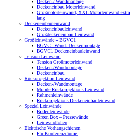
Decken-/ Wandmontage
Deckeneinbau Motorleinwand
Großmotorleinwand, XXL Motorleinwand extra
lang
Deckeneinbauleinwand
Deckeneinbauleinwand
Großdeckeneinbau Leinwand
Großleinwände – BGVC1
BGVC1 Wand- Deckenmontage
BGVC1 Deckeneinbauleinwand
Tension Leinwand
Tension Großmotorleinwand
Decken-/Wandmontage
Deckeneinbau
Rückprojektion Leinwand
Decken-/Wandmontage
Mobile Rückprojektions Leinwand
Rahmenleinwände
Rückprojektions Deckeneinbauleinwand
Spezial Leinwände
Bodenleinwände
Green Box – Pressewände
Leinwandfolien
Elektrische Vorhangschienen
Für Konferenzräume