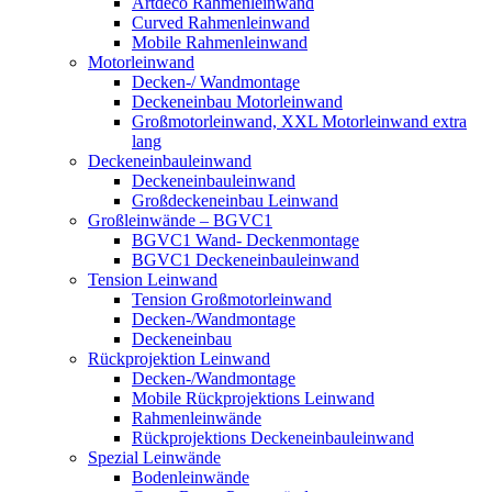
Artdeco Rahmenleinwand
Curved Rahmenleinwand
Mobile Rahmenleinwand
Motorleinwand
Decken-/ Wandmontage
Deckeneinbau Motorleinwand
Großmotorleinwand, XXL Motorleinwand extra
lang
Deckeneinbauleinwand
Deckeneinbauleinwand
Großdeckeneinbau Leinwand
Großleinwände – BGVC1
BGVC1 Wand- Deckenmontage
BGVC1 Deckeneinbauleinwand
Tension Leinwand
Tension Großmotorleinwand
Decken-/Wandmontage
Deckeneinbau
Rückprojektion Leinwand
Decken-/Wandmontage
Mobile Rückprojektions Leinwand
Rahmenleinwände
Rückprojektions Deckeneinbauleinwand
Spezial Leinwände
Bodenleinwände