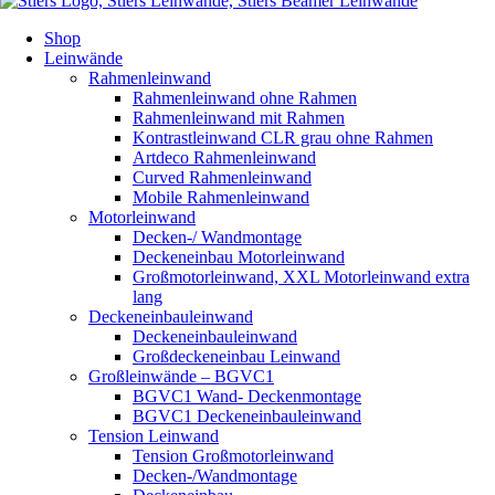
Shop
Leinwände
Rahmenleinwand
Rahmenleinwand ohne Rahmen
Rahmenleinwand mit Rahmen
Kontrastleinwand CLR grau ohne Rahmen
Artdeco Rahmenleinwand
Curved Rahmenleinwand
Mobile Rahmenleinwand
Motorleinwand
Decken-/ Wandmontage
Deckeneinbau Motorleinwand
Großmotorleinwand, XXL Motorleinwand extra
lang
Deckeneinbauleinwand
Deckeneinbauleinwand
Großdeckeneinbau Leinwand
Großleinwände – BGVC1
BGVC1 Wand- Deckenmontage
BGVC1 Deckeneinbauleinwand
Tension Leinwand
Tension Großmotorleinwand
Decken-/Wandmontage