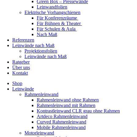
Green Box – Pressewände
Leinwandfolien
Elektrische Vorhangschienen
Für Konferenzräume
Für Bühnen & Theater
Für Schulen & Aula
Nach Maß
Referenzen
Leinwände nach Maß
Projektionsfolien
Leinwände nach Maß
Ratgeber
Über uns
Kontakt
Shop
Leinwände
Rahmenleinwand
Rahmenleinwand ohne Rahmen
Rahmenleinwand mit Rahmen
Kontrastleinwand CLR grau ohne Rahmen
Artdeco Rahmenleinwand
Curved Rahmenleinwand
Mobile Rahmenleinwand
Motorleinwand