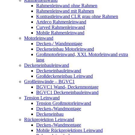
Rahmenleinwand
Rahmenleinwand ohne Rahmen
Rahmenleinwand mit Rahmen
Kontrastleinwand CLR grau ohne Rahmen
Artdeco Rahmenleinwand
Curved Rahmenleinwand
Mobile Rahmenleinwand
Motorleinwand
Decken-/ Wandmontage
Deckeneinbau Motorleinwand
Großmotorleinwand, XXL Motorleinwand extra
lang
Deckeneinbauleinwand
Deckeneinbauleinwand
Großdeckeneinbau Leinwand
Großleinwände – BGVC1
BGVC1 Wand- Deckenmontage
BGVC1 Deckeneinbauleinwand
Tension Leinwand
Tension Großmotorleinwand
Decken-/Wandmontage
Deckeneinbau
Rückprojektion Leinwand
Decken-/Wandmontage
Mobile Rückprojektions Leinwand