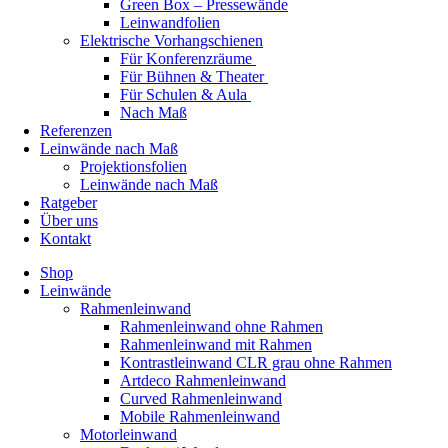
Green Box – Pressewände
Leinwandfolien
Elektrische Vorhangschienen
Für Konferenzräume
Für Bühnen & Theater
Für Schulen & Aula
Nach Maß
Referenzen
Leinwände nach Maß
Projektionsfolien
Leinwände nach Maß
Ratgeber
Über uns
Kontakt
Shop
Leinwände
Rahmenleinwand
Rahmenleinwand ohne Rahmen
Rahmenleinwand mit Rahmen
Kontrastleinwand CLR grau ohne Rahmen
Artdeco Rahmenleinwand
Curved Rahmenleinwand
Mobile Rahmenleinwand
Motorleinwand