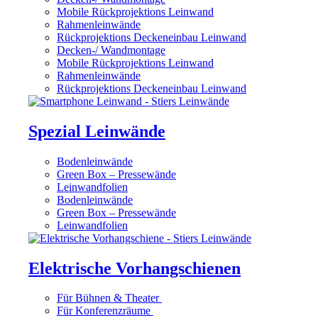
Mobile Rückprojektions Leinwand
Rahmenleinwände
Rückprojektions Deckeneinbau Leinwand
Decken-/ Wandmontage
Mobile Rückprojektions Leinwand
Rahmenleinwände
Rückprojektions Deckeneinbau Leinwand
Spezial Leinwände
Bodenleinwände
Green Box – Pressewände
Leinwandfolien
Bodenleinwände
Green Box – Pressewände
Leinwandfolien
Elektrische Vorhangschienen
Für Bühnen & Theater
Für Konferenzräume