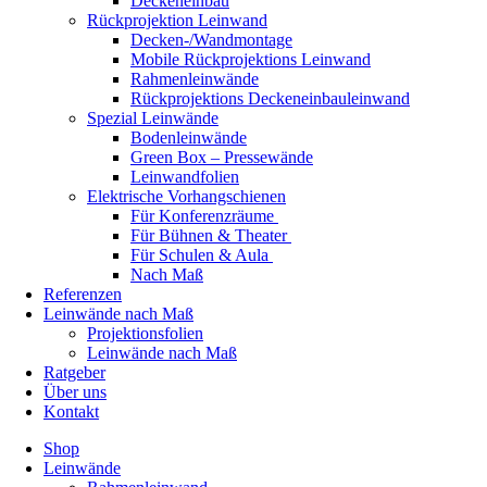
Deckeneinbau
Rückprojektion Leinwand
Decken-/Wandmontage
Mobile Rückprojektions Leinwand
Rahmenleinwände
Rückprojektions Deckeneinbauleinwand
Spezial Leinwände
Bodenleinwände
Green Box – Pressewände
Leinwandfolien
Elektrische Vorhangschienen
Für Konferenzräume
Für Bühnen & Theater
Für Schulen & Aula
Nach Maß
Referenzen
Leinwände nach Maß
Projektionsfolien
Leinwände nach Maß
Ratgeber
Über uns
Kontakt
Shop
Leinwände