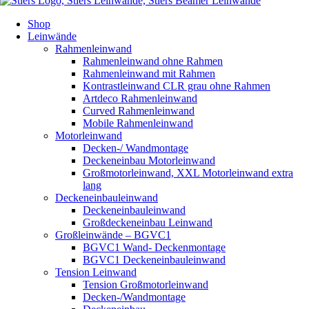
Shop
Leinwände
Rahmenleinwand
Rahmenleinwand ohne Rahmen
Rahmenleinwand mit Rahmen
Kontrastleinwand CLR grau ohne Rahmen
Artdeco Rahmenleinwand
Curved Rahmenleinwand
Mobile Rahmenleinwand
Motorleinwand
Decken-/ Wandmontage
Deckeneinbau Motorleinwand
Großmotorleinwand, XXL Motorleinwand extra
lang
Deckeneinbauleinwand
Deckeneinbauleinwand
Großdeckeneinbau Leinwand
Großleinwände – BGVC1
BGVC1 Wand- Deckenmontage
BGVC1 Deckeneinbauleinwand
Tension Leinwand
Tension Großmotorleinwand
Decken-/Wandmontage