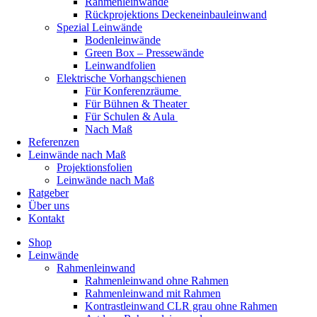
Rahmenleinwände
Rückprojektions Deckeneinbauleinwand
Spezial Leinwände
Bodenleinwände
Green Box – Pressewände
Leinwandfolien
Elektrische Vorhangschienen
Für Konferenzräume
Für Bühnen & Theater
Für Schulen & Aula
Nach Maß
Referenzen
Leinwände nach Maß
Projektionsfolien
Leinwände nach Maß
Ratgeber
Über uns
Kontakt
Shop
Leinwände
Rahmenleinwand
Rahmenleinwand ohne Rahmen
Rahmenleinwand mit Rahmen
Kontrastleinwand CLR grau ohne Rahmen