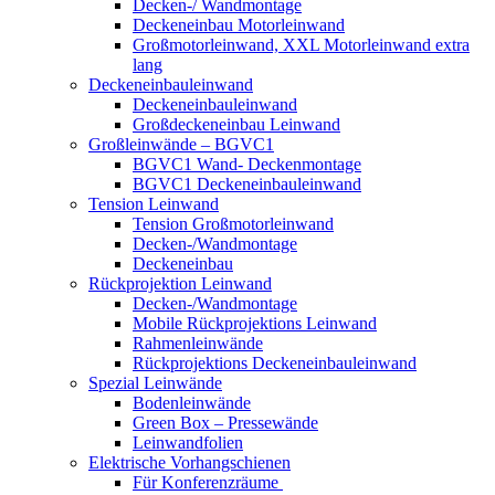
Decken-/ Wandmontage
Deckeneinbau Motorleinwand
Großmotorleinwand, XXL Motorleinwand extra
lang
Deckeneinbauleinwand
Deckeneinbauleinwand
Großdeckeneinbau Leinwand
Großleinwände – BGVC1
BGVC1 Wand- Deckenmontage
BGVC1 Deckeneinbauleinwand
Tension Leinwand
Tension Großmotorleinwand
Decken-/Wandmontage
Deckeneinbau
Rückprojektion Leinwand
Decken-/Wandmontage
Mobile Rückprojektions Leinwand
Rahmenleinwände
Rückprojektions Deckeneinbauleinwand
Spezial Leinwände
Bodenleinwände
Green Box – Pressewände
Leinwandfolien
Elektrische Vorhangschienen
Für Konferenzräume