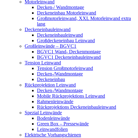
Motorleinwand
Decken-/ Wandmontage
Deckeneinbau Motorleinwand
Großmotorleinwand, XXL Motorleinwand extra
lang
Deckeneinbauleinwand
Deckeneinbauleinwand
Großdeckeneinbau Leinwand
Großleinwände – BGVC1
BGVC1 Wand- Deckenmontage
BGVC1 Deckeneinbauleinwand
Tension Leinwand
Tension Großmotorleinwand
Decken-/Wandmontage
Deckeneinbau
Rückprojektion Leinwand
Decken-/Wandmontage
Mobile Rückprojektions Leinwand
Rahmenleinwände
Rückprojektions Deckeneinbauleinwand
Spezial Leinwände
Bodenleinwände
Green Box – Pressewände
Leinwandfolien
Elektrische Vorhangschienen