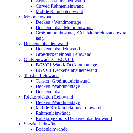
Artdeco Rahmenleinwand
Curved Rahmenleinwand
Mobile Rahmenleinwand
Motorleinwand
Decken-/ Wandmontage
Deckeneinbau Motorleinwand
Großmotorleinwand, XXL Motorleinwand extra
lang
Deckeneinbauleinwand
Deckeneinbauleinwand
Großdeckeneinbau Leinwand
Großleinwände – BGVC1
BGVC1 Wand- Deckenmontage
BGVC1 Deckeneinbauleinwand
Tension Leinwand
Tension Großmotorleinwand
Decken-/Wandmontage
Deckeneinbau
Rückprojektion Leinwand
Decken-/Wandmontage
Mobile Rückprojektions Leinwand
Rahmenleinwände
Rückprojektions Deckeneinbauleinwand
Spezial Leinwände
Bodenleinwände