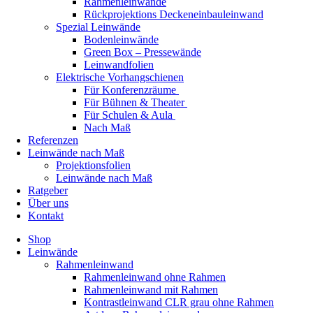
Rahmenleinwände
Rückprojektions Deckeneinbauleinwand
Spezial Leinwände
Bodenleinwände
Green Box – Pressewände
Leinwandfolien
Elektrische Vorhangschienen
Für Konferenzräume
Für Bühnen & Theater
Für Schulen & Aula
Nach Maß
Referenzen
Leinwände nach Maß
Projektionsfolien
Leinwände nach Maß
Ratgeber
Über uns
Kontakt
Shop
Leinwände
Rahmenleinwand
Rahmenleinwand ohne Rahmen
Rahmenleinwand mit Rahmen
Kontrastleinwand CLR grau ohne Rahmen