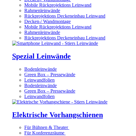
Mobile Rückprojektions Leinwand
Rahmenleinwände
Rückprojektions Deckeneinbau Leinwand
Decken-/ Wandmontage
Mobile Rückprojektions Leinwand
Rahmenleinwände
Rückprojektions Deckeneinbau Leinwand
Spezial Leinwände
Bodenleinwände
Green Box – Pressewände
Leinwandfolien
Bodenleinwände
Green Box – Pressewände
Leinwandfolien
Elektrische Vorhangschienen
Für Bühnen & Theater
Für Konferenzräume