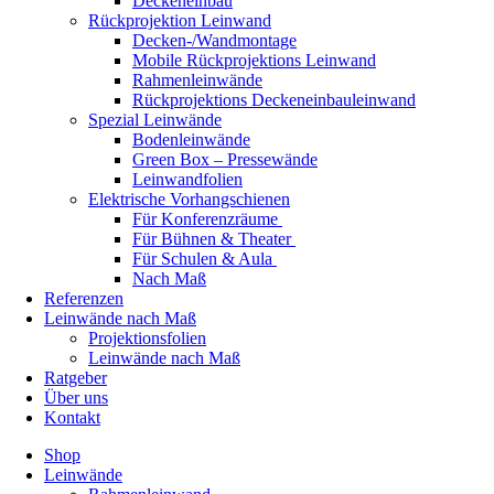
Deckeneinbau
Rückprojektion Leinwand
Decken-/Wandmontage
Mobile Rückprojektions Leinwand
Rahmenleinwände
Rückprojektions Deckeneinbauleinwand
Spezial Leinwände
Bodenleinwände
Green Box – Pressewände
Leinwandfolien
Elektrische Vorhangschienen
Für Konferenzräume
Für Bühnen & Theater
Für Schulen & Aula
Nach Maß
Referenzen
Leinwände nach Maß
Projektionsfolien
Leinwände nach Maß
Ratgeber
Über uns
Kontakt
Shop
Leinwände