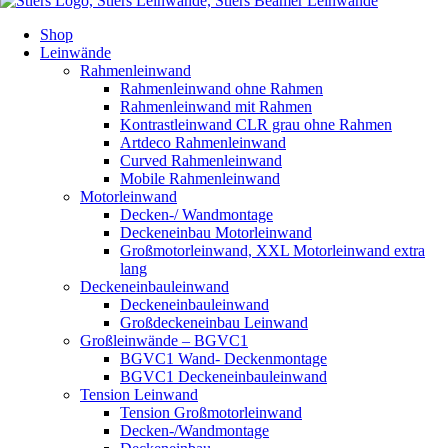
Shop
Leinwände
Rahmenleinwand
Rahmenleinwand ohne Rahmen
Rahmenleinwand mit Rahmen
Kontrastleinwand CLR grau ohne Rahmen
Artdeco Rahmenleinwand
Curved Rahmenleinwand
Mobile Rahmenleinwand
Motorleinwand
Decken-/ Wandmontage
Deckeneinbau Motorleinwand
Großmotorleinwand, XXL Motorleinwand extra
lang
Deckeneinbauleinwand
Deckeneinbauleinwand
Großdeckeneinbau Leinwand
Großleinwände – BGVC1
BGVC1 Wand- Deckenmontage
BGVC1 Deckeneinbauleinwand
Tension Leinwand
Tension Großmotorleinwand
Decken-/Wandmontage