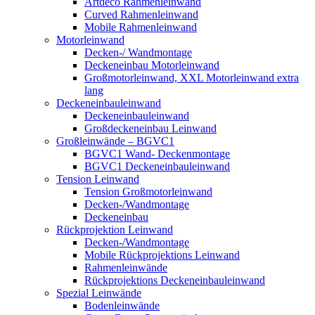
Artdeco Rahmenleinwand
Curved Rahmenleinwand
Mobile Rahmenleinwand
Motorleinwand
Decken-/ Wandmontage
Deckeneinbau Motorleinwand
Großmotorleinwand, XXL Motorleinwand extra
lang
Deckeneinbauleinwand
Deckeneinbauleinwand
Großdeckeneinbau Leinwand
Großleinwände – BGVC1
BGVC1 Wand- Deckenmontage
BGVC1 Deckeneinbauleinwand
Tension Leinwand
Tension Großmotorleinwand
Decken-/Wandmontage
Deckeneinbau
Rückprojektion Leinwand
Decken-/Wandmontage
Mobile Rückprojektions Leinwand
Rahmenleinwände
Rückprojektions Deckeneinbauleinwand
Spezial Leinwände
Bodenleinwände