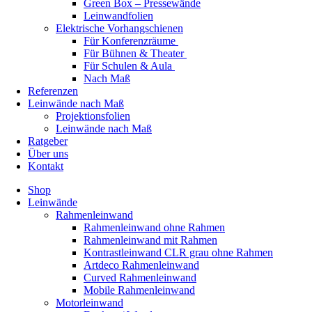
Green Box – Pressewände
Leinwandfolien
Elektrische Vorhangschienen
Für Konferenzräume
Für Bühnen & Theater
Für Schulen & Aula
Nach Maß
Referenzen
Leinwände nach Maß
Projektionsfolien
Leinwände nach Maß
Ratgeber
Über uns
Kontakt
Shop
Leinwände
Rahmenleinwand
Rahmenleinwand ohne Rahmen
Rahmenleinwand mit Rahmen
Kontrastleinwand CLR grau ohne Rahmen
Artdeco Rahmenleinwand
Curved Rahmenleinwand
Mobile Rahmenleinwand
Motorleinwand