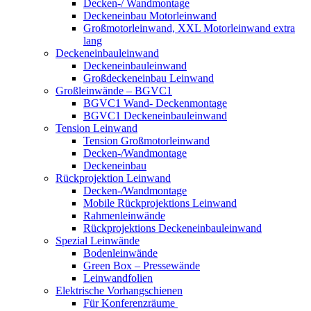
Decken-/ Wandmontage
Deckeneinbau Motorleinwand
Großmotorleinwand, XXL Motorleinwand extra
lang
Deckeneinbauleinwand
Deckeneinbauleinwand
Großdeckeneinbau Leinwand
Großleinwände – BGVC1
BGVC1 Wand- Deckenmontage
BGVC1 Deckeneinbauleinwand
Tension Leinwand
Tension Großmotorleinwand
Decken-/Wandmontage
Deckeneinbau
Rückprojektion Leinwand
Decken-/Wandmontage
Mobile Rückprojektions Leinwand
Rahmenleinwände
Rückprojektions Deckeneinbauleinwand
Spezial Leinwände
Bodenleinwände
Green Box – Pressewände
Leinwandfolien
Elektrische Vorhangschienen
Für Konferenzräume