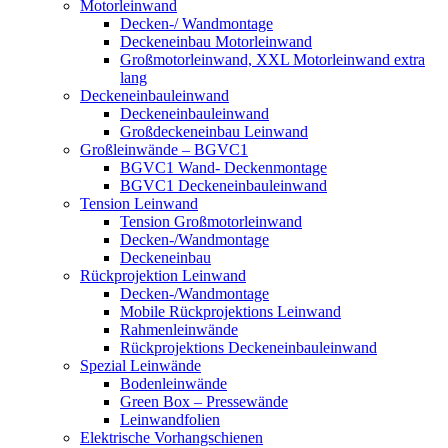
Motorleinwand
Decken-/ Wandmontage
Deckeneinbau Motorleinwand
Großmotorleinwand, XXL Motorleinwand extra
lang
Deckeneinbauleinwand
Deckeneinbauleinwand
Großdeckeneinbau Leinwand
Großleinwände – BGVC1
BGVC1 Wand- Deckenmontage
BGVC1 Deckeneinbauleinwand
Tension Leinwand
Tension Großmotorleinwand
Decken-/Wandmontage
Deckeneinbau
Rückprojektion Leinwand
Decken-/Wandmontage
Mobile Rückprojektions Leinwand
Rahmenleinwände
Rückprojektions Deckeneinbauleinwand
Spezial Leinwände
Bodenleinwände
Green Box – Pressewände
Leinwandfolien
Elektrische Vorhangschienen