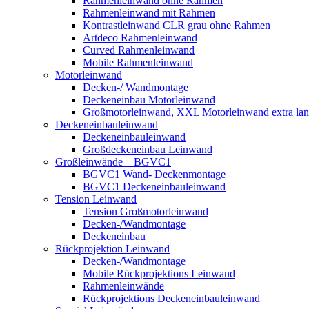
Rahmenleinwand ohne Rahmen
Rahmenleinwand mit Rahmen
Kontrastleinwand CLR grau ohne Rahmen
Artdeco Rahmenleinwand
Curved Rahmenleinwand
Mobile Rahmenleinwand
Motorleinwand
Decken-/ Wandmontage
Deckeneinbau Motorleinwand
Großmotorleinwand, XXL Motorleinwand extra la
Deckeneinbauleinwand
Deckeneinbauleinwand
Großdeckeneinbau Leinwand
Großleinwände – BGVC1
BGVC1 Wand- Deckenmontage
BGVC1 Deckeneinbauleinwand
Tension Leinwand
Tension Großmotorleinwand
Decken-/Wandmontage
Deckeneinbau
Rückprojektion Leinwand
Decken-/Wandmontage
Mobile Rückprojektions Leinwand
Rahmenleinwände
Rückprojektions Deckeneinbauleinwand