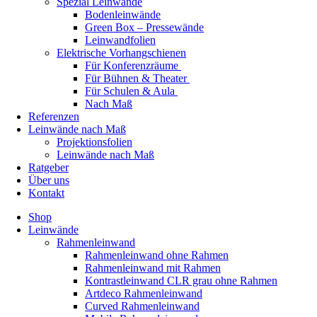
Spezial Leinwände
Bodenleinwände
Green Box – Pressewände
Leinwandfolien
Elektrische Vorhangschienen
Für Konferenzräume
Für Bühnen & Theater
Für Schulen & Aula
Nach Maß
Referenzen
Leinwände nach Maß
Projektionsfolien
Leinwände nach Maß
Ratgeber
Über uns
Kontakt
Shop
Leinwände
Rahmenleinwand
Rahmenleinwand ohne Rahmen
Rahmenleinwand mit Rahmen
Kontrastleinwand CLR grau ohne Rahmen
Artdeco Rahmenleinwand
Curved Rahmenleinwand