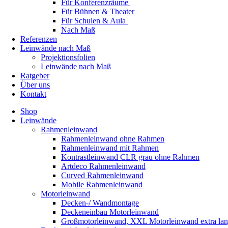
Für Konferenzräume
Für Bühnen & Theater
Für Schulen & Aula
Nach Maß
Referenzen
Leinwände nach Maß
Projektionsfolien
Leinwände nach Maß
Ratgeber
Über uns
Kontakt
Shop
Leinwände
Rahmenleinwand
Rahmenleinwand ohne Rahmen
Rahmenleinwand mit Rahmen
Kontrastleinwand CLR grau ohne Rahmen
Artdeco Rahmenleinwand
Curved Rahmenleinwand
Mobile Rahmenleinwand
Motorleinwand
Decken-/ Wandmontage
Deckeneinbau Motorleinwand
Großmotorleinwand, XXL Motorleinwand extra la