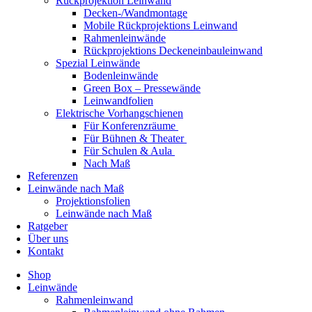
Rückprojektion Leinwand
Decken-/Wandmontage
Mobile Rückprojektions Leinwand
Rahmenleinwände
Rückprojektions Deckeneinbauleinwand
Spezial Leinwände
Bodenleinwände
Green Box – Pressewände
Leinwandfolien
Elektrische Vorhangschienen
Für Konferenzräume
Für Bühnen & Theater
Für Schulen & Aula
Nach Maß
Referenzen
Leinwände nach Maß
Projektionsfolien
Leinwände nach Maß
Ratgeber
Über uns
Kontakt
Shop
Leinwände
Rahmenleinwand