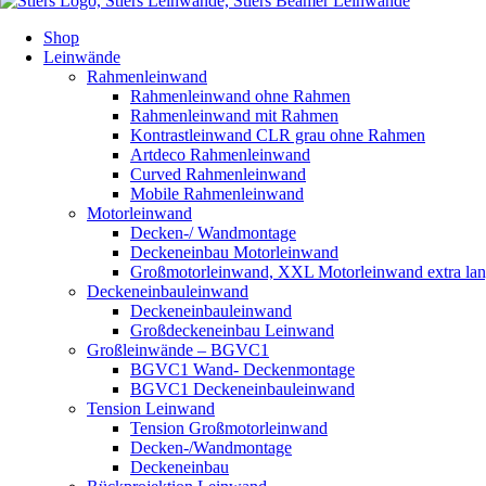
Shop
Leinwände
Rahmenleinwand
Rahmenleinwand ohne Rahmen
Rahmenleinwand mit Rahmen
Kontrastleinwand CLR grau ohne Rahmen
Artdeco Rahmenleinwand
Curved Rahmenleinwand
Mobile Rahmenleinwand
Motorleinwand
Decken-/ Wandmontage
Deckeneinbau Motorleinwand
Großmotorleinwand, XXL Motorleinwand extra la
Deckeneinbauleinwand
Deckeneinbauleinwand
Großdeckeneinbau Leinwand
Großleinwände – BGVC1
BGVC1 Wand- Deckenmontage
BGVC1 Deckeneinbauleinwand
Tension Leinwand
Tension Großmotorleinwand
Decken-/Wandmontage
Deckeneinbau