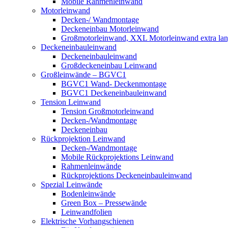
Mobile Rahmenleinwand
Motorleinwand
Decken-/ Wandmontage
Deckeneinbau Motorleinwand
Großmotorleinwand, XXL Motorleinwand extra la
Deckeneinbauleinwand
Deckeneinbauleinwand
Großdeckeneinbau Leinwand
Großleinwände – BGVC1
BGVC1 Wand- Deckenmontage
BGVC1 Deckeneinbauleinwand
Tension Leinwand
Tension Großmotorleinwand
Decken-/Wandmontage
Deckeneinbau
Rückprojektion Leinwand
Decken-/Wandmontage
Mobile Rückprojektions Leinwand
Rahmenleinwände
Rückprojektions Deckeneinbauleinwand
Spezial Leinwände
Bodenleinwände
Green Box – Pressewände
Leinwandfolien
Elektrische Vorhangschienen