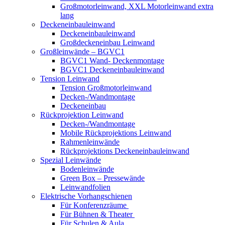
Großmotorleinwand, XXL Motorleinwand extra
lang
Deckeneinbauleinwand
Deckeneinbauleinwand
Großdeckeneinbau Leinwand
Großleinwände – BGVC1
BGVC1 Wand- Deckenmontage
BGVC1 Deckeneinbauleinwand
Tension Leinwand
Tension Großmotorleinwand
Decken-/Wandmontage
Deckeneinbau
Rückprojektion Leinwand
Decken-/Wandmontage
Mobile Rückprojektions Leinwand
Rahmenleinwände
Rückprojektions Deckeneinbauleinwand
Spezial Leinwände
Bodenleinwände
Green Box – Pressewände
Leinwandfolien
Elektrische Vorhangschienen
Für Konferenzräume
Für Bühnen & Theater
Für Schulen & Aula