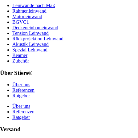
Leinwände nach Maß
Rahmenleinwand
Motorleinwand
BGVC1
Deckeneinbauleinwand
Tension Leinwand
Rückprojektion Leinwand
Akustik Leinwand
Spezial Leinwand
Beamer
Zubehör
Über Stiers®
Über uns
Referenzen
Ratgeber
Über uns
Referenzen
Ratgeber
Versand