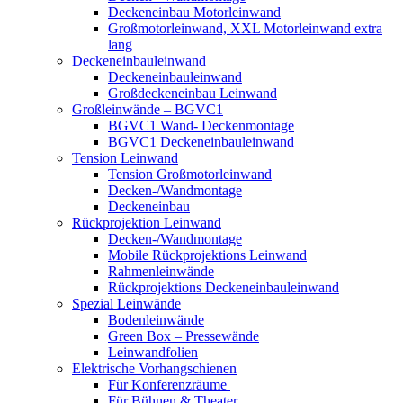
Deckeneinbau Motorleinwand
Großmotorleinwand, XXL Motorleinwand extra
lang
Deckeneinbauleinwand
Deckeneinbauleinwand
Großdeckeneinbau Leinwand
Großleinwände – BGVC1
BGVC1 Wand- Deckenmontage
BGVC1 Deckeneinbauleinwand
Tension Leinwand
Tension Großmotorleinwand
Decken-/Wandmontage
Deckeneinbau
Rückprojektion Leinwand
Decken-/Wandmontage
Mobile Rückprojektions Leinwand
Rahmenleinwände
Rückprojektions Deckeneinbauleinwand
Spezial Leinwände
Bodenleinwände
Green Box – Pressewände
Leinwandfolien
Elektrische Vorhangschienen
Für Konferenzräume
Für Bühnen & Theater