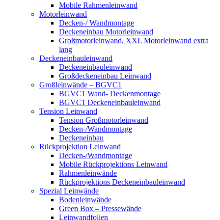
Mobile Rahmenleinwand
Motorleinwand
Decken-/ Wandmontage
Deckeneinbau Motorleinwand
Großmotorleinwand, XXL Motorleinwand extra
lang
Deckeneinbauleinwand
Deckeneinbauleinwand
Großdeckeneinbau Leinwand
Großleinwände – BGVC1
BGVC1 Wand- Deckenmontage
BGVC1 Deckeneinbauleinwand
Tension Leinwand
Tension Großmotorleinwand
Decken-/Wandmontage
Deckeneinbau
Rückprojektion Leinwand
Decken-/Wandmontage
Mobile Rückprojektions Leinwand
Rahmenleinwände
Rückprojektions Deckeneinbauleinwand
Spezial Leinwände
Bodenleinwände
Green Box – Pressewände
Leinwandfolien