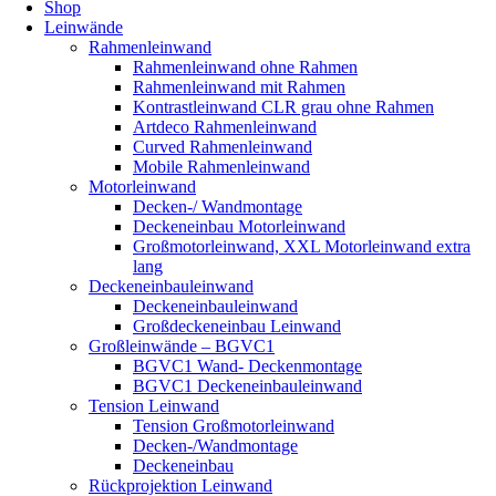
Shop
Leinwände
Rahmenleinwand
Rahmenleinwand ohne Rahmen
Rahmenleinwand mit Rahmen
Kontrastleinwand CLR grau ohne Rahmen
Artdeco Rahmenleinwand
Curved Rahmenleinwand
Mobile Rahmenleinwand
Motorleinwand
Decken-/ Wandmontage
Deckeneinbau Motorleinwand
Großmotorleinwand, XXL Motorleinwand extra
lang
Deckeneinbauleinwand
Deckeneinbauleinwand
Großdeckeneinbau Leinwand
Großleinwände – BGVC1
BGVC1 Wand- Deckenmontage
BGVC1 Deckeneinbauleinwand
Tension Leinwand
Tension Großmotorleinwand
Decken-/Wandmontage
Deckeneinbau
Rückprojektion Leinwand