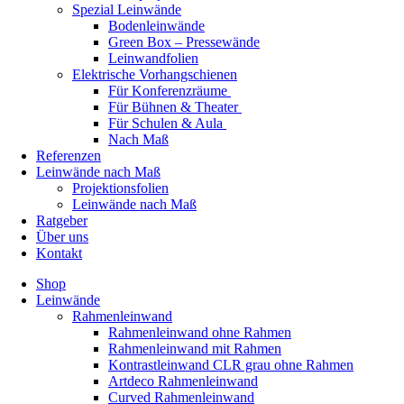
Spezial Leinwände
Bodenleinwände
Green Box – Pressewände
Leinwandfolien
Elektrische Vorhangschienen
Für Konferenzräume
Für Bühnen & Theater
Für Schulen & Aula
Nach Maß
Referenzen
Leinwände nach Maß
Projektionsfolien
Leinwände nach Maß
Ratgeber
Über uns
Kontakt
Shop
Leinwände
Rahmenleinwand
Rahmenleinwand ohne Rahmen
Rahmenleinwand mit Rahmen
Kontrastleinwand CLR grau ohne Rahmen
Artdeco Rahmenleinwand
Curved Rahmenleinwand