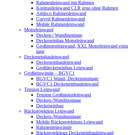
Rahmenleinwand mit Rahmen
Kontrastleinwand CLR grau ohne Rahmen
Artdeco Rahmenleinwand
Curved Rahmenleinwand
Mobile Rahmenleinwand
Motorleinwand
Decken-/ Wandmontage
Deckeneinbau Motorleinwand
Großmotorleinwand, XXL Motorleinwand extra
lang
Deckeneinbauleinwand
Deckeneinbauleinwand
Großdeckeneinbau Leinwand
Großleinwände – BGVC1
BGVC1 Wand- Deckenmontage
BGVC1 Deckeneinbauleinwand
Tension Leinwand
Tension Großmotorleinwand
Decken-/Wandmontage
Deckeneinbau
Rückprojektion Leinwand
Decken-/Wandmontage
Mobile Rückprojektions Leinwand
Rahmenleinwände
Rückprojektions Deckeneinbauleinwand