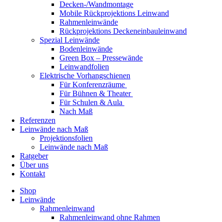
Decken-/Wandmontage
Mobile Rückprojektions Leinwand
Rahmenleinwände
Rückprojektions Deckeneinbauleinwand
Spezial Leinwände
Bodenleinwände
Green Box – Pressewände
Leinwandfolien
Elektrische Vorhangschienen
Für Konferenzräume
Für Bühnen & Theater
Für Schulen & Aula
Nach Maß
Referenzen
Leinwände nach Maß
Projektionsfolien
Leinwände nach Maß
Ratgeber
Über uns
Kontakt
Shop
Leinwände
Rahmenleinwand
Rahmenleinwand ohne Rahmen