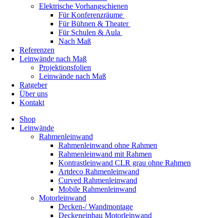
Elektrische Vorhangschienen
Für Konferenzräume
Für Bühnen & Theater
Für Schulen & Aula
Nach Maß
Referenzen
Leinwände nach Maß
Projektionsfolien
Leinwände nach Maß
Ratgeber
Über uns
Kontakt
Shop
Leinwände
Rahmenleinwand
Rahmenleinwand ohne Rahmen
Rahmenleinwand mit Rahmen
Kontrastleinwand CLR grau ohne Rahmen
Artdeco Rahmenleinwand
Curved Rahmenleinwand
Mobile Rahmenleinwand
Motorleinwand
Decken-/ Wandmontage
Deckeneinbau Motorleinwand