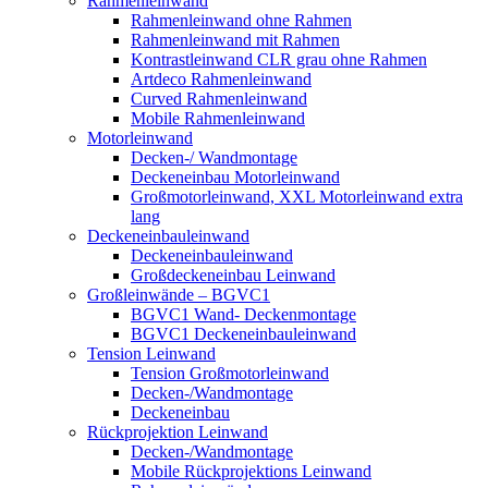
Rahmenleinwand
Rahmenleinwand ohne Rahmen
Rahmenleinwand mit Rahmen
Kontrastleinwand CLR grau ohne Rahmen
Artdeco Rahmenleinwand
Curved Rahmenleinwand
Mobile Rahmenleinwand
Motorleinwand
Decken-/ Wandmontage
Deckeneinbau Motorleinwand
Großmotorleinwand, XXL Motorleinwand extra
lang
Deckeneinbauleinwand
Deckeneinbauleinwand
Großdeckeneinbau Leinwand
Großleinwände – BGVC1
BGVC1 Wand- Deckenmontage
BGVC1 Deckeneinbauleinwand
Tension Leinwand
Tension Großmotorleinwand
Decken-/Wandmontage
Deckeneinbau
Rückprojektion Leinwand
Decken-/Wandmontage
Mobile Rückprojektions Leinwand