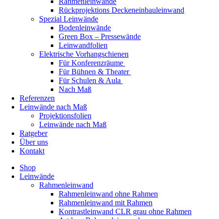
Rahmenleinwände
Rückprojektions Deckeneinbauleinwand
Spezial Leinwände
Bodenleinwände
Green Box – Pressewände
Leinwandfolien
Elektrische Vorhangschienen
Für Konferenzräume
Für Bühnen & Theater
Für Schulen & Aula
Nach Maß
Referenzen
Leinwände nach Maß
Projektionsfolien
Leinwände nach Maß
Ratgeber
Über uns
Kontakt
Shop
Leinwände
Rahmenleinwand
Rahmenleinwand ohne Rahmen
Rahmenleinwand mit Rahmen
Kontrastleinwand CLR grau ohne Rahmen