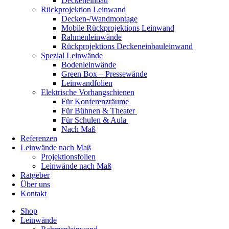
Deckeneinbau
Rückprojektion Leinwand
Decken-/Wandmontage
Mobile Rückprojektions Leinwand
Rahmenleinwände
Rückprojektions Deckeneinbauleinwand
Spezial Leinwände
Bodenleinwände
Green Box – Pressewände
Leinwandfolien
Elektrische Vorhangschienen
Für Konferenzräume
Für Bühnen & Theater
Für Schulen & Aula
Nach Maß
Referenzen
Leinwände nach Maß
Projektionsfolien
Leinwände nach Maß
Ratgeber
Über uns
Kontakt
Shop
Leinwände