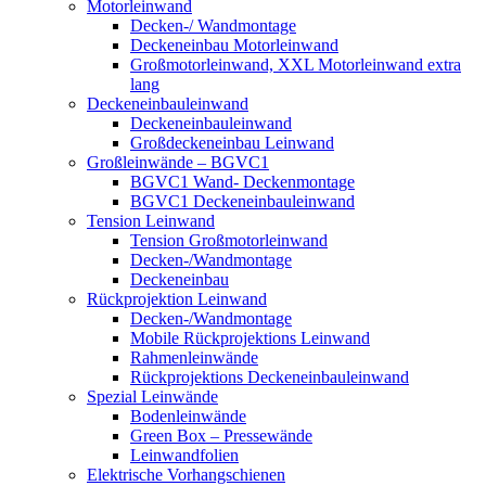
Motorleinwand
Decken-/ Wandmontage
Deckeneinbau Motorleinwand
Großmotorleinwand, XXL Motorleinwand extra
lang
Deckeneinbauleinwand
Deckeneinbauleinwand
Großdeckeneinbau Leinwand
Großleinwände – BGVC1
BGVC1 Wand- Deckenmontage
BGVC1 Deckeneinbauleinwand
Tension Leinwand
Tension Großmotorleinwand
Decken-/Wandmontage
Deckeneinbau
Rückprojektion Leinwand
Decken-/Wandmontage
Mobile Rückprojektions Leinwand
Rahmenleinwände
Rückprojektions Deckeneinbauleinwand
Spezial Leinwände
Bodenleinwände
Green Box – Pressewände
Leinwandfolien
Elektrische Vorhangschienen