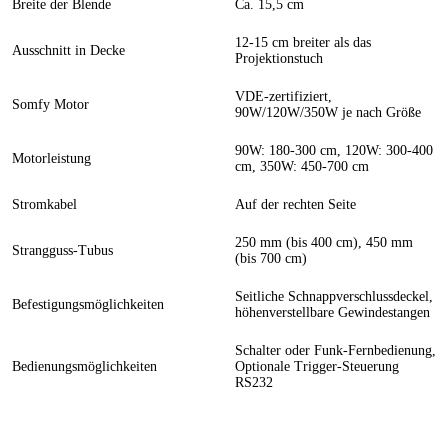
Breite der Blende
Ca. 15,5 cm
12-15 cm breiter als das
Ausschnitt in Decke
Projektionstuch
VDE-zertifiziert,
Somfy Motor
90W/120W/350W je nach Größe
90W: 180-300 cm, 120W: 300-400
Motorleistung
cm, 350W: 450-700 cm
Stromkabel
Auf der rechten Seite
250 mm (bis 400 cm), 450 mm
Strangguss-Tubus
(bis 700 cm)
Seitliche Schnappverschlussdeckel,
Befestigungsmöglichkeiten
höhenverstellbare Gewindestangen
Schalter oder Funk-Fernbedienung,
Bedienungsmöglichkeiten
Optionale Trigger-Steuerung
RS232