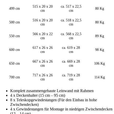
515 x 20 x 20
ca. 517 x 22,5
499 cm
80 Kg
cm
cm
516 x 20 x 20
ca. 518 x 22,5
500 cm
80 Kg
cm
cm
566 x 20 x 22
ca. 568 x 22,5
550 cm
89 Kg
cm
cm
617 x 26 x 26
ca. 619 x 28
600 cm
98 Kg
cm
cm
667 x 26 x 26
ca. 669 x 28
650 cm
106 Kg
cm
cm
717 x 26 x 26
ca. 719 x 28
700 cm
114 Kg
cm
cm
Komplett zusammengebaute Leinwand mit Rahmen
4 x Deckenhalter (15 cm – 95 cm)
8 x Teleskopgewindestangen (Für den Einbau in hohe
Zwischendecken)
4 x Gewindestangen für Montage in niedrigen Zwischendecken
(12 – 14 cm)