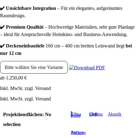
✔️ Unsichtbare Integration
– Für ein elegantes, aufgeräumtes
Raumdesign.
✔️ Premium Qualität
– Hochwertige Materialien, sehr gute Planlage
– ideal für Anspruchsvolle Heimkino- und Business-Anwendung.
✔️ Deckeneinbautiefe
160 cm – 400 cm breiten Leinwand liegt
bei
nur 12 cm
Bitte wählen Sie eine Variante
ab
1.250,00
€
Inkl. MwSt. zzgl. Versand
Inkl. MwSt. zzgl. Versand
Projektionsflächen
:
No
Ultra
Cinema grey CLR
Akustik
white
selection
Aufpro-Rückpro