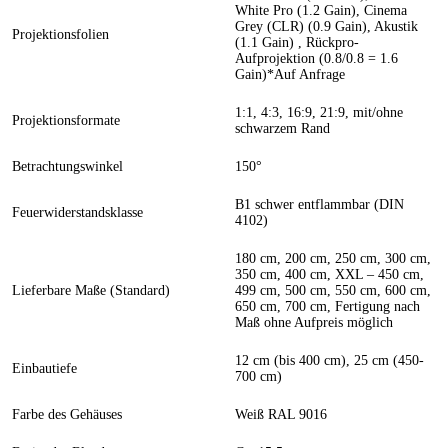
White Pro (1.2 Gain), Cinema
Grey (CLR) (0.9 Gain), Akustik
Projektionsfolien
(1.1 Gain) , Rückpro-
Aufprojektion (0.8/0.8 = 1.6
Gain)*Auf Anfrage
1:1, 4:3, 16:9, 21:9, mit/ohne
Projektionsformate
schwarzem Rand
Betrachtungswinkel
150°
B1 schwer entflammbar (DIN
Feuerwiderstandsklasse
4102)
180 cm, 200 cm, 250 cm, 300 cm,
350 cm, 400 cm, XXL – 450 cm,
Lieferbare Maße (Standard)
499 cm, 500 cm, 550 cm, 600 cm,
650 cm, 700 cm, Fertigung nach
Maß ohne Aufpreis möglich
12 cm (bis 400 cm), 25 cm (450-
Einbautiefe
700 cm)
Farbe des Gehäuses
Weiß RAL 9016