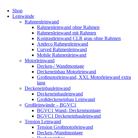
Shop
Leinwände
Rahmenleinwand
Rahmenleinwand ohne Rahmen
Rahmenleinwand mit Rahmen
Kontrastleinwand CLR grau ohne Rahmen
Artdeco Rahmenleinwand
Curved Rahmenleinwand
Mobile Rahmenleinwand
Motorleinwand
Decken-/ Wandmontage
Deckeneinbau Motorleinwand
Großmotorleinwand, XXL Motorleinwand extra
lang
Deckeneinbauleinwand
Deckeneinbauleinwand
Großdeckeneinbau Leinwand
Großleinwände – BGVC1
BGVC1 Wand- Deckenmontage
BGVC1 Deckeneinbauleinwand
Tension Leinwand
Tension Großmotorleinwand
Decken-/Wandmontage