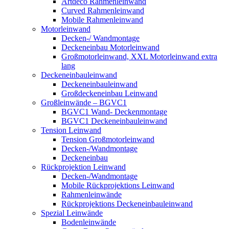
Artdeco Rahmenleinwand
Curved Rahmenleinwand
Mobile Rahmenleinwand
Motorleinwand
Decken-/ Wandmontage
Deckeneinbau Motorleinwand
Großmotorleinwand, XXL Motorleinwand extra
lang
Deckeneinbauleinwand
Deckeneinbauleinwand
Großdeckeneinbau Leinwand
Großleinwände – BGVC1
BGVC1 Wand- Deckenmontage
BGVC1 Deckeneinbauleinwand
Tension Leinwand
Tension Großmotorleinwand
Decken-/Wandmontage
Deckeneinbau
Rückprojektion Leinwand
Decken-/Wandmontage
Mobile Rückprojektions Leinwand
Rahmenleinwände
Rückprojektions Deckeneinbauleinwand
Spezial Leinwände
Bodenleinwände