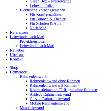
Green Box – Pressewände
Leinwandfolien
Elektrische Vorhangschienen
Für Konferenzräume
Für Bühnen & Theater
Für Schulen & Aula
Nach Maß
Referenzen
Leinwände nach Maß
Projektionsfolien
Leinwände nach Maß
Ratgeber
Über uns
Kontakt
Shop
Leinwände
Rahmenleinwand
Rahmenleinwand ohne Rahmen
Rahmenleinwand mit Rahmen
Kontrastleinwand CLR grau ohne Rahmen
Artdeco Rahmenleinwand
Curved Rahmenleinwand
Mobile Rahmenleinwand
Motorleinwand