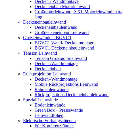
Decken-/ Wandmontage
Deckeneinbau Motorleinwand
Großmotorleinwand, XXL Motorleinwand extra
lang
Deckeneinbauleinwand
Deckeneinbauleinwand
Großdeckeneinbau Leinwand
Großleinwände – BGVC1
BGVC1 Wand- Deckenmontage
BGVC1 Deckeneinbauleinwand
Tension Leinwand
Tension Großmotorleinwand
Decken-/Wandmontage
Deckeneinbau
Rückprojektion Leinwand
Decken-/Wandmontage
Mobile Rückprojektions Leinwand
Rahmenleinwände
Rückprojektions Deckeneinbauleinwand
Spezial Leinwände
Bodenleinwände
Green Box – Pressewände
Leinwandfolien
Elektrische Vorhangschienen
Für Konferenzräume