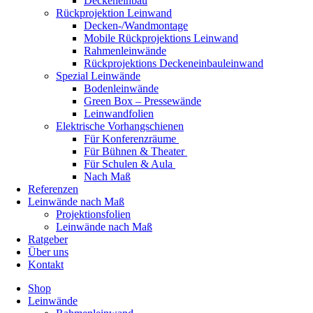
Deckeneinbau
Rückprojektion Leinwand
Decken-/Wandmontage
Mobile Rückprojektions Leinwand
Rahmenleinwände
Rückprojektions Deckeneinbauleinwand
Spezial Leinwände
Bodenleinwände
Green Box – Pressewände
Leinwandfolien
Elektrische Vorhangschienen
Für Konferenzräume
Für Bühnen & Theater
Für Schulen & Aula
Nach Maß
Referenzen
Leinwände nach Maß
Projektionsfolien
Leinwände nach Maß
Ratgeber
Über uns
Kontakt
Shop
Leinwände