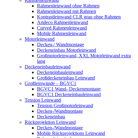
Rahmenleinwand
Rahmenleinwand ohne Rahmen
Rahmenleinwand mit Rahmen
Kontrastleinwand CLR grau ohne Rahmen
Artdeco Rahmenleinwand
Curved Rahmenleinwand
Mobile Rahmenleinwand
Motorleinwand
Decken-/ Wandmontage
Deckeneinbau Motorleinwand
Großmotorleinwand, XXL Motorleinwand extra
lang
Deckeneinbauleinwand
Deckeneinbauleinwand
Großdeckeneinbau Leinwand
Großleinwände – BGVC1
BGVC1 Wand- Deckenmontage
BGVC1 Deckeneinbauleinwand
Tension Leinwand
Tension Großmotorleinwand
Decken-/Wandmontage
Deckeneinbau
Rückprojektion Leinwand
Decken-/Wandmontage
Mobile Rückprojektions Leinwand