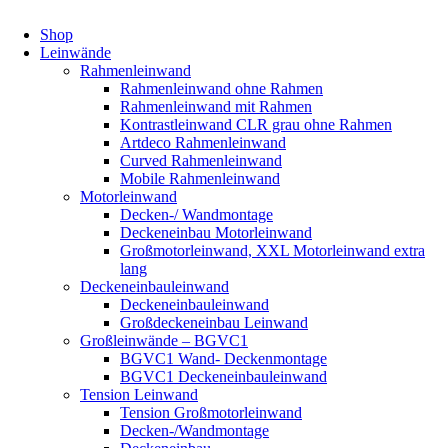
Shop
Leinwände
Rahmenleinwand
Rahmenleinwand ohne Rahmen
Rahmenleinwand mit Rahmen
Kontrastleinwand CLR grau ohne Rahmen
Artdeco Rahmenleinwand
Curved Rahmenleinwand
Mobile Rahmenleinwand
Motorleinwand
Decken-/ Wandmontage
Deckeneinbau Motorleinwand
Großmotorleinwand, XXL Motorleinwand extra
lang
Deckeneinbauleinwand
Deckeneinbauleinwand
Großdeckeneinbau Leinwand
Großleinwände – BGVC1
BGVC1 Wand- Deckenmontage
BGVC1 Deckeneinbauleinwand
Tension Leinwand
Tension Großmotorleinwand
Decken-/Wandmontage