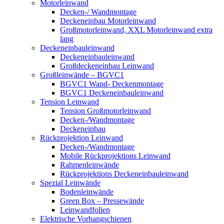
Motorleinwand
Decken-/ Wandmontage
Deckeneinbau Motorleinwand
Großmotorleinwand, XXL Motorleinwand extra
lang
Deckeneinbauleinwand
Deckeneinbauleinwand
Großdeckeneinbau Leinwand
Großleinwände – BGVC1
BGVC1 Wand- Deckenmontage
BGVC1 Deckeneinbauleinwand
Tension Leinwand
Tension Großmotorleinwand
Decken-/Wandmontage
Deckeneinbau
Rückprojektion Leinwand
Decken-/Wandmontage
Mobile Rückprojektions Leinwand
Rahmenleinwände
Rückprojektions Deckeneinbauleinwand
Spezial Leinwände
Bodenleinwände
Green Box – Pressewände
Leinwandfolien
Elektrische Vorhangschienen