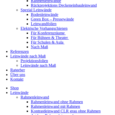
Rahmenleinwände
Rückprojektions Deckeneinbauleinwand
Spezial Leinwände
Bodenleinwände
Green Box – Pressewände
Leinwandfolien
Elektrische Vorhangschienen
Für Konferenzräume
Für Bühnen & Theater
Für Schulen & Aula
Nach Maß
Referenzen
Leinwände nach Maß
Projektionsfolien
Leinwände nach Maß
Ratgeber
Über uns
Kontakt
Shop
Leinwände
Rahmenleinwand
Rahmenleinwand ohne Rahmen
Rahmenleinwand mit Rahmen
Kontrastleinwand CLR grau ohne Rahmen