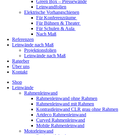
Green Box – Pressewände
Leinwandfolien
Elektrische Vorhangschienen
Für Konferenzräume
Für Bühnen & Theater
Für Schulen & Aula
Nach Maß
Referenzen
Leinwände nach Maß
Projektionsfolien
Leinwände nach Maß
Ratgeber
Über uns
Kontakt
Shop
Leinwände
Rahmenleinwand
Rahmenleinwand ohne Rahmen
Rahmenleinwand mit Rahmen
Kontrastleinwand CLR grau ohne Rahmen
Artdeco Rahmenleinwand
Curved Rahmenleinwand
Mobile Rahmenleinwand
Motorleinwand