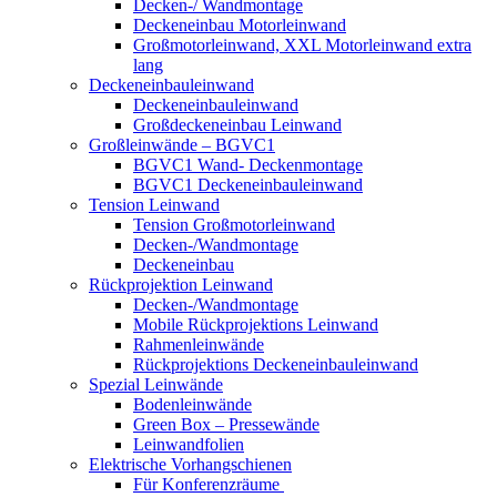
Decken-/ Wandmontage
Deckeneinbau Motorleinwand
Großmotorleinwand, XXL Motorleinwand extra
lang
Deckeneinbauleinwand
Deckeneinbauleinwand
Großdeckeneinbau Leinwand
Großleinwände – BGVC1
BGVC1 Wand- Deckenmontage
BGVC1 Deckeneinbauleinwand
Tension Leinwand
Tension Großmotorleinwand
Decken-/Wandmontage
Deckeneinbau
Rückprojektion Leinwand
Decken-/Wandmontage
Mobile Rückprojektions Leinwand
Rahmenleinwände
Rückprojektions Deckeneinbauleinwand
Spezial Leinwände
Bodenleinwände
Green Box – Pressewände
Leinwandfolien
Elektrische Vorhangschienen
Für Konferenzräume