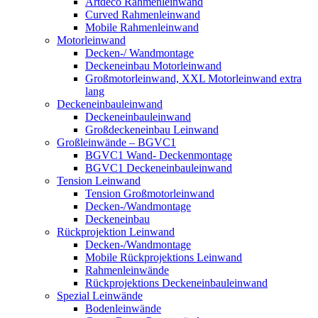
Artdeco Rahmenleinwand
Curved Rahmenleinwand
Mobile Rahmenleinwand
Motorleinwand
Decken-/ Wandmontage
Deckeneinbau Motorleinwand
Großmotorleinwand, XXL Motorleinwand extra
lang
Deckeneinbauleinwand
Deckeneinbauleinwand
Großdeckeneinbau Leinwand
Großleinwände – BGVC1
BGVC1 Wand- Deckenmontage
BGVC1 Deckeneinbauleinwand
Tension Leinwand
Tension Großmotorleinwand
Decken-/Wandmontage
Deckeneinbau
Rückprojektion Leinwand
Decken-/Wandmontage
Mobile Rückprojektions Leinwand
Rahmenleinwände
Rückprojektions Deckeneinbauleinwand
Spezial Leinwände
Bodenleinwände