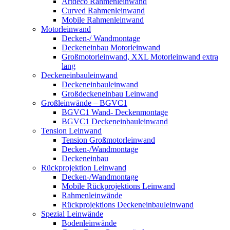
Artdeco Rahmenleinwand
Curved Rahmenleinwand
Mobile Rahmenleinwand
Motorleinwand
Decken-/ Wandmontage
Deckeneinbau Motorleinwand
Großmotorleinwand, XXL Motorleinwand extra
lang
Deckeneinbauleinwand
Deckeneinbauleinwand
Großdeckeneinbau Leinwand
Großleinwände – BGVC1
BGVC1 Wand- Deckenmontage
BGVC1 Deckeneinbauleinwand
Tension Leinwand
Tension Großmotorleinwand
Decken-/Wandmontage
Deckeneinbau
Rückprojektion Leinwand
Decken-/Wandmontage
Mobile Rückprojektions Leinwand
Rahmenleinwände
Rückprojektions Deckeneinbauleinwand
Spezial Leinwände
Bodenleinwände