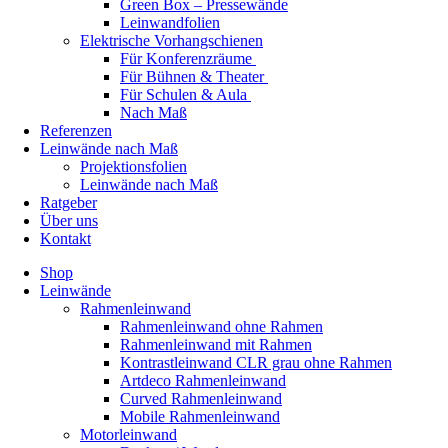
Green Box – Pressewände
Leinwandfolien
Elektrische Vorhangschienen
Für Konferenzräume
Für Bühnen & Theater
Für Schulen & Aula
Nach Maß
Referenzen
Leinwände nach Maß
Projektionsfolien
Leinwände nach Maß
Ratgeber
Über uns
Kontakt
Shop
Leinwände
Rahmenleinwand
Rahmenleinwand ohne Rahmen
Rahmenleinwand mit Rahmen
Kontrastleinwand CLR grau ohne Rahmen
Artdeco Rahmenleinwand
Curved Rahmenleinwand
Mobile Rahmenleinwand
Motorleinwand