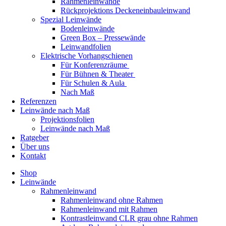
Rahmenleinwände
Rückprojektions Deckeneinbauleinwand
Spezial Leinwände
Bodenleinwände
Green Box – Pressewände
Leinwandfolien
Elektrische Vorhangschienen
Für Konferenzräume
Für Bühnen & Theater
Für Schulen & Aula
Nach Maß
Referenzen
Leinwände nach Maß
Projektionsfolien
Leinwände nach Maß
Ratgeber
Über uns
Kontakt
Shop
Leinwände
Rahmenleinwand
Rahmenleinwand ohne Rahmen
Rahmenleinwand mit Rahmen
Kontrastleinwand CLR grau ohne Rahmen