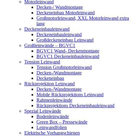
Motorleinwand
Decken-/ Wandmontage
Deckeneinbau Motorleinwand
Großmotorleinwand, XXL Motorleinwand extra
lang
Deckeneinbauleinwand
Deckeneinbauleinwand
Großdeckeneinbau Leinwand
Großleinwände – BGVC1
BGVC1 Wand- Deckenmontage
BGVC1 Deckeneinbauleinwand
Tension Leinwand
Tension Großmotorleinwand
Decken-/Wandmontage
Deckeneinbau
Rückprojektion Leinwand
Decken-/Wandmontage
Mobile Rückprojektions Leinwand
Rahmenleinwände
Rückprojektions Deckeneinbauleinwand
Spezial Leinwände
Bodenleinwände
Green Box – Pressewände
Leinwandfolien
Elektrische Vorhangschienen