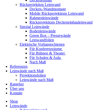
Deckeneinbau
Rückprojektion Leinwand
Decken-/Wandmontage
Mobile Rückprojektions Leinwand
Rahmenleinwände
Rückprojektions Deckeneinbauleinwand
Spezial Leinwände
Bodenleinwände
Green Box – Pressewände
Leinwandfolien
Elektrische Vorhangschienen
Für Konferenzräume
Für Bühnen & Theater
Für Schulen & Aula
Nach Maß
Referenzen
Leinwände nach Maß
Projektionsfolien
Leinwände nach Maß
Ratgeber
Über uns
Kontakt
Shop
Leinwände