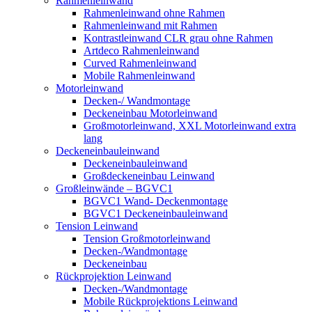
Rahmenleinwand
Rahmenleinwand ohne Rahmen
Rahmenleinwand mit Rahmen
Kontrastleinwand CLR grau ohne Rahmen
Artdeco Rahmenleinwand
Curved Rahmenleinwand
Mobile Rahmenleinwand
Motorleinwand
Decken-/ Wandmontage
Deckeneinbau Motorleinwand
Großmotorleinwand, XXL Motorleinwand extra
lang
Deckeneinbauleinwand
Deckeneinbauleinwand
Großdeckeneinbau Leinwand
Großleinwände – BGVC1
BGVC1 Wand- Deckenmontage
BGVC1 Deckeneinbauleinwand
Tension Leinwand
Tension Großmotorleinwand
Decken-/Wandmontage
Deckeneinbau
Rückprojektion Leinwand
Decken-/Wandmontage
Mobile Rückprojektions Leinwand