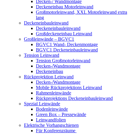
Decken-/ Wandmontage
Deckeneinbau Motorleinwand
Großmotorleinwand, XXL Motorleinwand extra
lang
Deckeneinbauleinwand
Deckeneinbauleinwand
Großdeckeneinbau Leinwand
Großleinwände – BGVC1
BGVC1 Wand- Deckenmontage
BGVC1 Deckeneinbauleinwand
Tension Leinwand
Tension Großmotorleinwand
Decken-/Wandmontage
Deckeneinbau
Rückprojektion Leinwand
Decken-/Wandmontage
Mobile Rückprojektions Leinwand
Rahmenleinwände
Rückprojektions Deckeneinbauleinwand
Spezial Leinwände
Bodenleinwände
Green Box – Pressewände
Leinwandfolien
Elektrische Vorhangschienen
Für Konferenzräume