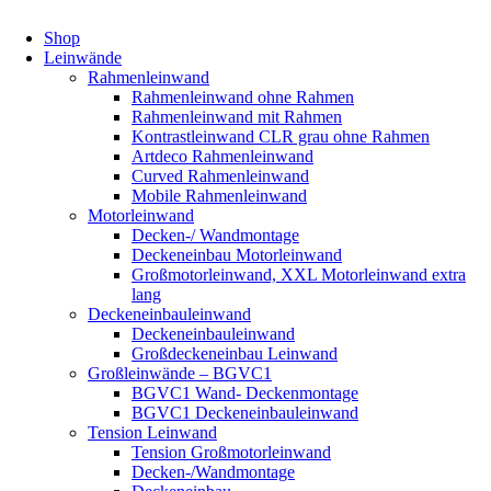
Shop
Leinwände
Rahmenleinwand
Rahmenleinwand ohne Rahmen
Rahmenleinwand mit Rahmen
Kontrastleinwand CLR grau ohne Rahmen
Artdeco Rahmenleinwand
Curved Rahmenleinwand
Mobile Rahmenleinwand
Motorleinwand
Decken-/ Wandmontage
Deckeneinbau Motorleinwand
Großmotorleinwand, XXL Motorleinwand extra
lang
Deckeneinbauleinwand
Deckeneinbauleinwand
Großdeckeneinbau Leinwand
Großleinwände – BGVC1
BGVC1 Wand- Deckenmontage
BGVC1 Deckeneinbauleinwand
Tension Leinwand
Tension Großmotorleinwand
Decken-/Wandmontage