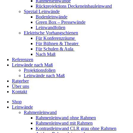
Rahmenleinwände
Rückprojektions Deckeneinbauleinwand
Spezial Leinwände
Bodenleinwände
Green Box – Pressewände
Leinwandfolien
Elektrische Vorhangschienen
Für Konferenzräume
Für Bühnen & Theater
Für Schulen & Aula
Nach Maß
Referenzen
Leinwände nach Maß
Projektionsfolien
Leinwände nach Maß
Ratgeber
Über uns
Kontakt
Shop
Leinwände
Rahmenleinwand
Rahmenleinwand ohne Rahmen
Rahmenleinwand mit Rahmen
Kontrastleinwand CLR grau ohne Rahmen