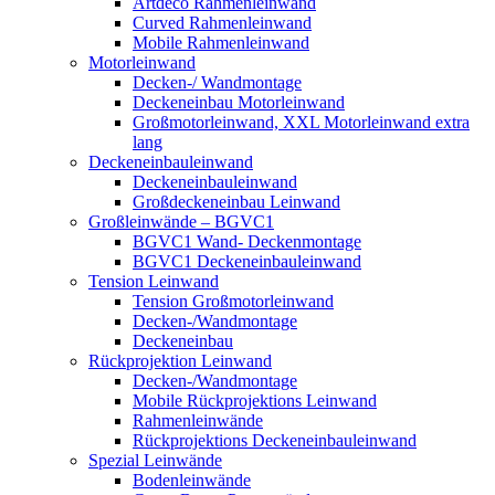
Artdeco Rahmenleinwand
Curved Rahmenleinwand
Mobile Rahmenleinwand
Motorleinwand
Decken-/ Wandmontage
Deckeneinbau Motorleinwand
Großmotorleinwand, XXL Motorleinwand extra
lang
Deckeneinbauleinwand
Deckeneinbauleinwand
Großdeckeneinbau Leinwand
Großleinwände – BGVC1
BGVC1 Wand- Deckenmontage
BGVC1 Deckeneinbauleinwand
Tension Leinwand
Tension Großmotorleinwand
Decken-/Wandmontage
Deckeneinbau
Rückprojektion Leinwand
Decken-/Wandmontage
Mobile Rückprojektions Leinwand
Rahmenleinwände
Rückprojektions Deckeneinbauleinwand
Spezial Leinwände
Bodenleinwände