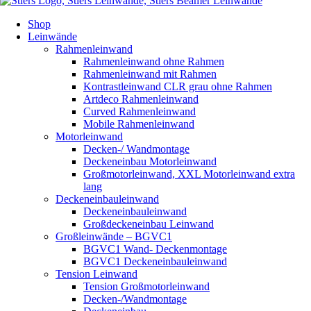
Shop
Leinwände
Rahmenleinwand
Rahmenleinwand ohne Rahmen
Rahmenleinwand mit Rahmen
Kontrastleinwand CLR grau ohne Rahmen
Artdeco Rahmenleinwand
Curved Rahmenleinwand
Mobile Rahmenleinwand
Motorleinwand
Decken-/ Wandmontage
Deckeneinbau Motorleinwand
Großmotorleinwand, XXL Motorleinwand extra
lang
Deckeneinbauleinwand
Deckeneinbauleinwand
Großdeckeneinbau Leinwand
Großleinwände – BGVC1
BGVC1 Wand- Deckenmontage
BGVC1 Deckeneinbauleinwand
Tension Leinwand
Tension Großmotorleinwand
Decken-/Wandmontage