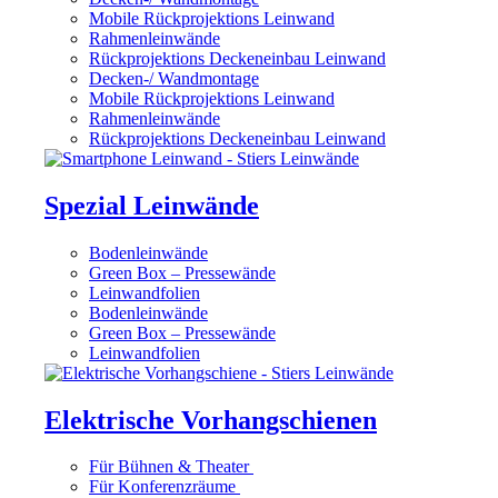
Mobile Rückprojektions Leinwand
Rahmenleinwände
Rückprojektions Deckeneinbau Leinwand
Decken-/ Wandmontage
Mobile Rückprojektions Leinwand
Rahmenleinwände
Rückprojektions Deckeneinbau Leinwand
Spezial Leinwände
Bodenleinwände
Green Box – Pressewände
Leinwandfolien
Bodenleinwände
Green Box – Pressewände
Leinwandfolien
Elektrische Vorhangschienen
Für Bühnen & Theater
Für Konferenzräume