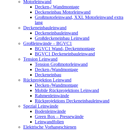
Motorleinwand
Decken-/ Wandmontage
Deckeneinbau Motorleinwand
Großmotorleinwand, XXL Motorleinwand extra
lang
Deckeneinbauleinwand
Deckeneinbauleinwand
Großdeckeneinbau Leinwand
Großleinwände – BGVC1
BGVC1 Wand- Deckenmontage
BGVC1 Deckeneinbauleinwand
Tension Leinwand
Tension Großmotorleinwand
Decken-/Wandmontage
Deckeneinbau
Rückprojektion Leinwand
Decken-/Wandmontage
Mobile Rückprojektions Leinwand
Rahmenleinwände
Rückprojektions Deckeneinbauleinwand
Spezial Leinwände
Bodenleinwände
Green Box – Pressewände
Leinwandfolien
Elektrische Vorhangschienen