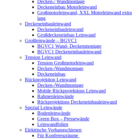
Decken-/ Wandmontage
Deckeneinbau Motorleinwand
Großmotorleinwand, XXL Motorleinwand extra
lang
Deckeneinbauleinwand
Deckeneinbauleinwand
Großdeckeneinbau Leinwand
Großleinwände – BGVC1
BGVC1 Wand- Deckenmontage
BGVC1 Deckeneinbauleinwand
Tension Leinwand
Tension Großmotorleinwand
Decken-/Wandmontage
Deckeneinbau
Rückprojektion Leinwand
Decken-/Wandmontage
Mobile Rückprojektions Leinwand
Rahmenleinwände
Rückprojektions Deckeneinbauleinwand
Spezial Leinwände
Bodenleinwände
Green Box – Pressewände
Leinwandfolien
Elektrische Vorhangschienen
Für Konferenzräume