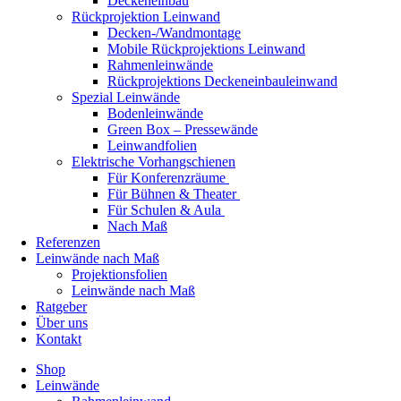
Deckeneinbau
Rückprojektion Leinwand
Decken-/Wandmontage
Mobile Rückprojektions Leinwand
Rahmenleinwände
Rückprojektions Deckeneinbauleinwand
Spezial Leinwände
Bodenleinwände
Green Box – Pressewände
Leinwandfolien
Elektrische Vorhangschienen
Für Konferenzräume
Für Bühnen & Theater
Für Schulen & Aula
Nach Maß
Referenzen
Leinwände nach Maß
Projektionsfolien
Leinwände nach Maß
Ratgeber
Über uns
Kontakt
Shop
Leinwände