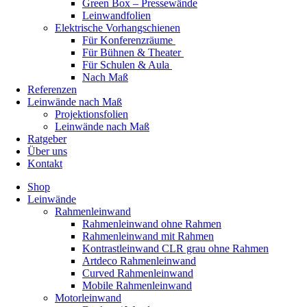
Green Box – Pressewände
Leinwandfolien
Elektrische Vorhangschienen
Für Konferenzräume
Für Bühnen & Theater
Für Schulen & Aula
Nach Maß
Referenzen
Leinwände nach Maß
Projektionsfolien
Leinwände nach Maß
Ratgeber
Über uns
Kontakt
Shop
Leinwände
Rahmenleinwand
Rahmenleinwand ohne Rahmen
Rahmenleinwand mit Rahmen
Kontrastleinwand CLR grau ohne Rahmen
Artdeco Rahmenleinwand
Curved Rahmenleinwand
Mobile Rahmenleinwand
Motorleinwand