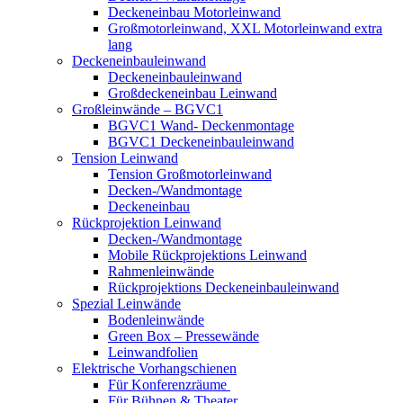
Deckeneinbau Motorleinwand
Großmotorleinwand, XXL Motorleinwand extra
lang
Deckeneinbauleinwand
Deckeneinbauleinwand
Großdeckeneinbau Leinwand
Großleinwände – BGVC1
BGVC1 Wand- Deckenmontage
BGVC1 Deckeneinbauleinwand
Tension Leinwand
Tension Großmotorleinwand
Decken-/Wandmontage
Deckeneinbau
Rückprojektion Leinwand
Decken-/Wandmontage
Mobile Rückprojektions Leinwand
Rahmenleinwände
Rückprojektions Deckeneinbauleinwand
Spezial Leinwände
Bodenleinwände
Green Box – Pressewände
Leinwandfolien
Elektrische Vorhangschienen
Für Konferenzräume
Für Bühnen & Theater