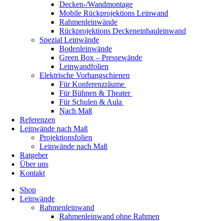
Decken-/Wandmontage
Mobile Rückprojektions Leinwand
Rahmenleinwände
Rückprojektions Deckeneinbauleinwand
Spezial Leinwände
Bodenleinwände
Green Box – Pressewände
Leinwandfolien
Elektrische Vorhangschienen
Für Konferenzräume
Für Bühnen & Theater
Für Schulen & Aula
Nach Maß
Referenzen
Leinwände nach Maß
Projektionsfolien
Leinwände nach Maß
Ratgeber
Über uns
Kontakt
Shop
Leinwände
Rahmenleinwand
Rahmenleinwand ohne Rahmen