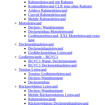
Rahmenleinwand mit Rahmen
Kontrastleinwand CLR grau ohne Rahmen
Artdeco Rahmenleinwand
Curved Rahmenleinwand
Mobile Rahmenleinwand
Motorleinwand
Decken-/ Wandmontage
Deckeneinbau Motorleinwand
Großmotorleinwand, XXL Motorleinwand extra
lang
Deckeneinbauleinwand
Deckeneinbauleinwand
Großdeckeneinbau Leinwand
Großleinwände – BGVC1
BGVC1 Wand- Deckenmontage
BGVC1 Deckeneinbauleinwand
Tension Leinwand
Tension Großmotorleinwand
Decken-/Wandmontage
Deckeneinbau
Rückprojektion Leinwand
Decken-/Wandmontage
Mobile Rückprojektions Leinwand
Rahmenleinwände
Rückprojektions Deckeneinbauleinwand