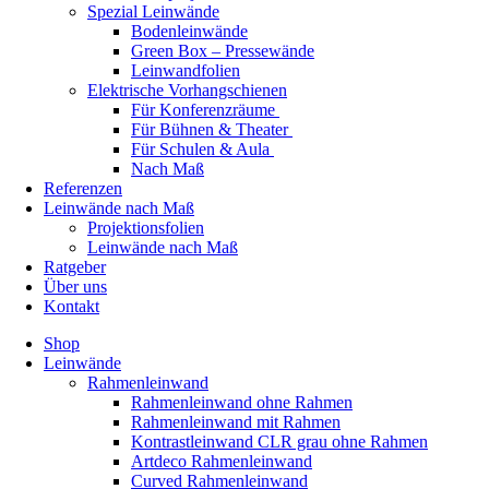
Spezial Leinwände
Bodenleinwände
Green Box – Pressewände
Leinwandfolien
Elektrische Vorhangschienen
Für Konferenzräume
Für Bühnen & Theater
Für Schulen & Aula
Nach Maß
Referenzen
Leinwände nach Maß
Projektionsfolien
Leinwände nach Maß
Ratgeber
Über uns
Kontakt
Shop
Leinwände
Rahmenleinwand
Rahmenleinwand ohne Rahmen
Rahmenleinwand mit Rahmen
Kontrastleinwand CLR grau ohne Rahmen
Artdeco Rahmenleinwand
Curved Rahmenleinwand