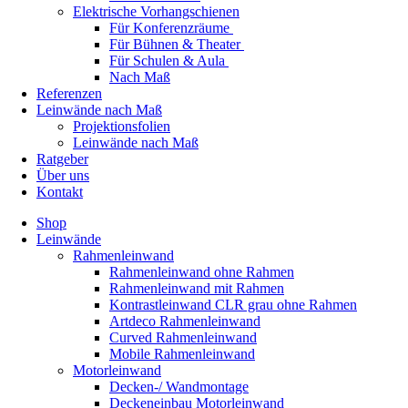
Elektrische Vorhangschienen
Für Konferenzräume
Für Bühnen & Theater
Für Schulen & Aula
Nach Maß
Referenzen
Leinwände nach Maß
Projektionsfolien
Leinwände nach Maß
Ratgeber
Über uns
Kontakt
Shop
Leinwände
Rahmenleinwand
Rahmenleinwand ohne Rahmen
Rahmenleinwand mit Rahmen
Kontrastleinwand CLR grau ohne Rahmen
Artdeco Rahmenleinwand
Curved Rahmenleinwand
Mobile Rahmenleinwand
Motorleinwand
Decken-/ Wandmontage
Deckeneinbau Motorleinwand