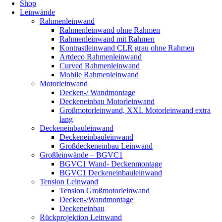
Shop
Leinwände
Rahmenleinwand
Rahmenleinwand ohne Rahmen
Rahmenleinwand mit Rahmen
Kontrastleinwand CLR grau ohne Rahmen
Artdeco Rahmenleinwand
Curved Rahmenleinwand
Mobile Rahmenleinwand
Motorleinwand
Decken-/ Wandmontage
Deckeneinbau Motorleinwand
Großmotorleinwand, XXL Motorleinwand extra
lang
Deckeneinbauleinwand
Deckeneinbauleinwand
Großdeckeneinbau Leinwand
Großleinwände – BGVC1
BGVC1 Wand- Deckenmontage
BGVC1 Deckeneinbauleinwand
Tension Leinwand
Tension Großmotorleinwand
Decken-/Wandmontage
Deckeneinbau
Rückprojektion Leinwand