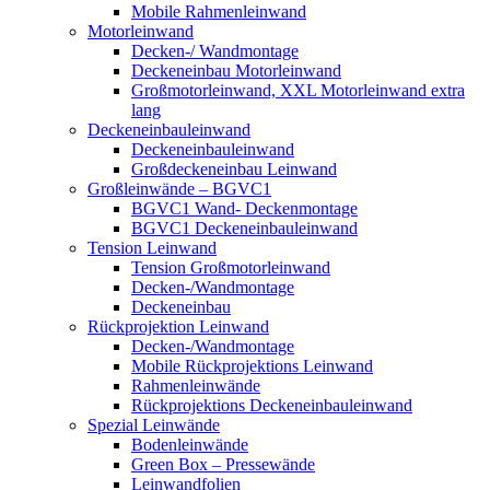
Mobile Rahmenleinwand
Motorleinwand
Decken-/ Wandmontage
Deckeneinbau Motorleinwand
Großmotorleinwand, XXL Motorleinwand extra
lang
Deckeneinbauleinwand
Deckeneinbauleinwand
Großdeckeneinbau Leinwand
Großleinwände – BGVC1
BGVC1 Wand- Deckenmontage
BGVC1 Deckeneinbauleinwand
Tension Leinwand
Tension Großmotorleinwand
Decken-/Wandmontage
Deckeneinbau
Rückprojektion Leinwand
Decken-/Wandmontage
Mobile Rückprojektions Leinwand
Rahmenleinwände
Rückprojektions Deckeneinbauleinwand
Spezial Leinwände
Bodenleinwände
Green Box – Pressewände
Leinwandfolien