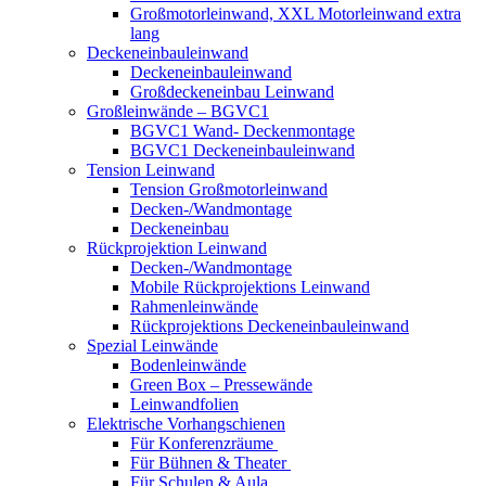
Großmotorleinwand, XXL Motorleinwand extra
lang
Deckeneinbauleinwand
Deckeneinbauleinwand
Großdeckeneinbau Leinwand
Großleinwände – BGVC1
BGVC1 Wand- Deckenmontage
BGVC1 Deckeneinbauleinwand
Tension Leinwand
Tension Großmotorleinwand
Decken-/Wandmontage
Deckeneinbau
Rückprojektion Leinwand
Decken-/Wandmontage
Mobile Rückprojektions Leinwand
Rahmenleinwände
Rückprojektions Deckeneinbauleinwand
Spezial Leinwände
Bodenleinwände
Green Box – Pressewände
Leinwandfolien
Elektrische Vorhangschienen
Für Konferenzräume
Für Bühnen & Theater
Für Schulen & Aula