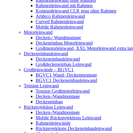
Rahmenleinwand ohne Rahmen
Rahmenleinwand mit Rahmen
Kontrastleinwand CLR grau ohne Rahmen
Artdeco Rahmenleinwand
Curved Rahmenleinwand
Mobile Rahmenleinwand
Motorleinwand
Decken-/ Wandmontage
Deckeneinbau Motorleinwand
Großmotorleinwand, XXL Motorleinwand extra la
Deckeneinbauleinwand
Deckeneinbauleinwand
Großdeckeneinbau Leinwand
Großleinwände – BGVC1
BGVC1 Wand- Deckenmontage
BGVC1 Deckeneinbauleinwand
Tension Leinwand
Tension Großmotorleinwand
Decken-/Wandmontage
Deckeneinbau
Rückprojektion Leinwand
Decken-/Wandmontage
Mobile Rückprojektions Leinwand
Rahmenleinwände
Rückprojektions Deckeneinbauleinwand