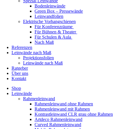
Spezial Leinwände
Bodenleinwände
Green Box – Pressewände
Leinwandfolien
Elektrische Vorhangschienen
Für Konferenzräume
Für Bühnen & Theater
Für Schulen & Aula
Nach Maß
Referenzen
Leinwände nach Maß
Projektionsfolien
Leinwände nach Maß
Ratgeber
Über uns
Kontakt
Shop
Leinwände
Rahmenleinwand
Rahmenleinwand ohne Rahmen
Rahmenleinwand mit Rahmen
Kontrastleinwand CLR grau ohne Rahmen
Artdeco Rahmenleinwand
Curved Rahmenleinwand