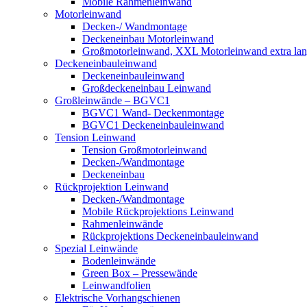
Mobile Rahmenleinwand
Motorleinwand
Decken-/ Wandmontage
Deckeneinbau Motorleinwand
Großmotorleinwand, XXL Motorleinwand extra la
Deckeneinbauleinwand
Deckeneinbauleinwand
Großdeckeneinbau Leinwand
Großleinwände – BGVC1
BGVC1 Wand- Deckenmontage
BGVC1 Deckeneinbauleinwand
Tension Leinwand
Tension Großmotorleinwand
Decken-/Wandmontage
Deckeneinbau
Rückprojektion Leinwand
Decken-/Wandmontage
Mobile Rückprojektions Leinwand
Rahmenleinwände
Rückprojektions Deckeneinbauleinwand
Spezial Leinwände
Bodenleinwände
Green Box – Pressewände
Leinwandfolien
Elektrische Vorhangschienen