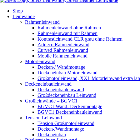
Shop
Leinwände
Rahmenleinwand
Rahmenleinwand ohne Rahmen
Rahmenleinwand mit Rahmen
Kontrastleinwand CLR grau ohne Rahmen
Artdeco Rahmenleinwand
Curved Rahmenleinwand
Mobile Rahmenleinwand
Motorleinwand
Decken-/ Wandmontage
Deckeneinbau Motorleinwand
Großmotorleinwand, XXL Motorleinwand extra la
Deckeneinbauleinwand
Deckeneinbauleinwand
Großdeckeneinbau Leinwand
Großleinwände – BGVC1
BGVC1 Wand- Deckenmontage
BGVC1 Deckeneinbauleinwand
Tension Leinwand
Tension Großmotorleinwand
Decken-/Wandmontage
Deckeneinbau