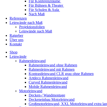
Für Konferenzräume
Für Bühnen & Theater
Für Schulen & Aula
Nach Maß
Referenzen
Leinwände nach Maß
Projektionsfolien
Leinwände nach Maß
Ratgeber
Über uns
Kontakt
Shop
Leinwände
Rahmenleinwand
Rahmenleinwand ohne Rahmen
Rahmenleinwand mit Rahmen
Kontrastleinwand CLR grau ohne Rahmen
Artdeco Rahmenleinwand
Curved Rahmenleinwand
Mobile Rahmenleinwand
Motorleinwand
Decken-/ Wandmontage
Deckeneinbau Motorleinwand
Großmotorleinwand, XXL Motorleinwand extra la