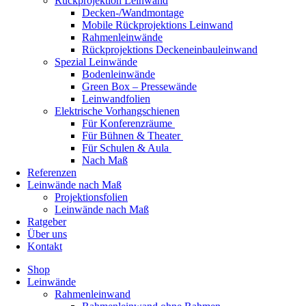
Rückprojektion Leinwand
Decken-/Wandmontage
Mobile Rückprojektions Leinwand
Rahmenleinwände
Rückprojektions Deckeneinbauleinwand
Spezial Leinwände
Bodenleinwände
Green Box – Pressewände
Leinwandfolien
Elektrische Vorhangschienen
Für Konferenzräume
Für Bühnen & Theater
Für Schulen & Aula
Nach Maß
Referenzen
Leinwände nach Maß
Projektionsfolien
Leinwände nach Maß
Ratgeber
Über uns
Kontakt
Shop
Leinwände
Rahmenleinwand