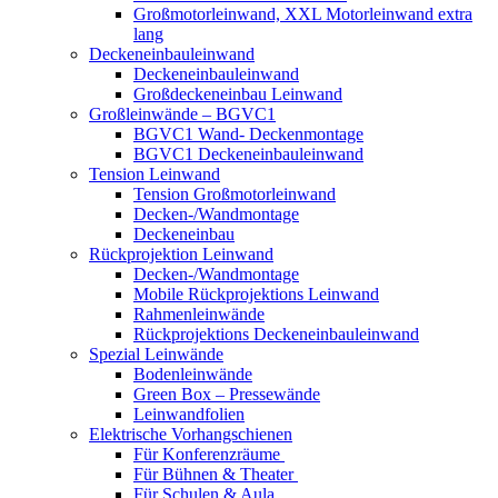
Großmotorleinwand, XXL Motorleinwand extra
lang
Deckeneinbauleinwand
Deckeneinbauleinwand
Großdeckeneinbau Leinwand
Großleinwände – BGVC1
BGVC1 Wand- Deckenmontage
BGVC1 Deckeneinbauleinwand
Tension Leinwand
Tension Großmotorleinwand
Decken-/Wandmontage
Deckeneinbau
Rückprojektion Leinwand
Decken-/Wandmontage
Mobile Rückprojektions Leinwand
Rahmenleinwände
Rückprojektions Deckeneinbauleinwand
Spezial Leinwände
Bodenleinwände
Green Box – Pressewände
Leinwandfolien
Elektrische Vorhangschienen
Für Konferenzräume
Für Bühnen & Theater
Für Schulen & Aula