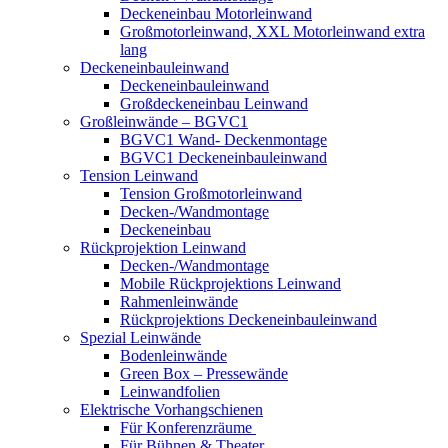
Deckeneinbau Motorleinwand
Großmotorleinwand, XXL Motorleinwand extra
lang
Deckeneinbauleinwand
Deckeneinbauleinwand
Großdeckeneinbau Leinwand
Großleinwände – BGVC1
BGVC1 Wand- Deckenmontage
BGVC1 Deckeneinbauleinwand
Tension Leinwand
Tension Großmotorleinwand
Decken-/Wandmontage
Deckeneinbau
Rückprojektion Leinwand
Decken-/Wandmontage
Mobile Rückprojektions Leinwand
Rahmenleinwände
Rückprojektions Deckeneinbauleinwand
Spezial Leinwände
Bodenleinwände
Green Box – Pressewände
Leinwandfolien
Elektrische Vorhangschienen
Für Konferenzräume
Für Bühnen & Theater