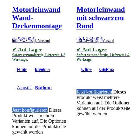
Motorleinwand
Motorleinwand
Wand-
mit schwarzem
Deckenmontage
Rand
ab
985,00
€
ab
1.133,00
€
inkl. MwSt. zzgl. Versand
inkl. MwSt. zzgl. Versand
✔ Auf Lager
✔ Auf Lager
Sofort versandfertig. Lieferzeit 1-2
Sofort versandfertig. Lieferzeit 1-2
Werktage.
Werktage.
Ultra white
Cinema grey CLR
Ultra white
Cinema grey CLR
Akustik
Aufpro-Rückpro
Jetzt konfigurieren
Dieses
Produkt weist mehrere
Varianten auf. Die Optionen
können auf der Produktseite
Jetzt konfigurieren
Dieses
gewählt werden
Produkt weist mehrere
Varianten auf. Die Optionen
können auf der Produktseite
gewählt werden