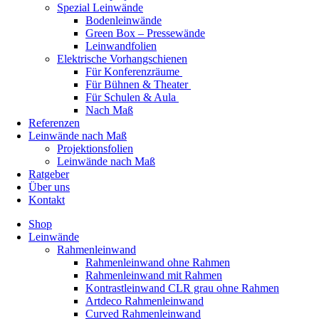
Spezial Leinwände
Bodenleinwände
Green Box – Pressewände
Leinwandfolien
Elektrische Vorhangschienen
Für Konferenzräume
Für Bühnen & Theater
Für Schulen & Aula
Nach Maß
Referenzen
Leinwände nach Maß
Projektionsfolien
Leinwände nach Maß
Ratgeber
Über uns
Kontakt
Shop
Leinwände
Rahmenleinwand
Rahmenleinwand ohne Rahmen
Rahmenleinwand mit Rahmen
Kontrastleinwand CLR grau ohne Rahmen
Artdeco Rahmenleinwand
Curved Rahmenleinwand