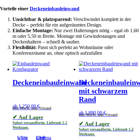
Vorteile einer
Deckeneinbauleinwand
Unsichtbar & platzsparend:
Verschwindet komplett in der
Decke – perfekt für ein aufgeräumtes Design.
Einfache Montage:
Nur zwei Halterungen nötig – egal ob 1,60
m oder 5,50 m Breite. Montage mit Gewindestangen und
Deckenhaltern – schnell & sauber.
Flexibilität:
Passt sich perfekt an Wohnräume oder
Konferenzräume an, ohne optisch aufzufallen
Deckeneinbauleinwand
Deckeneinbaulein
mit schwarzem
Rand
ab
1.250,00
€
inkl. MwSt. zzgl. Versand
ab
1.880,00
€
inkl. MwSt. zzgl. Versand
✔ Auf Lager
Sofort versandfertig. Lieferzeit 1-2
✔ Auf Lager
Werktage.
Sofort versandfertig. Lieferzeit 1-2
Werktage.
Ultra white
Cinema grey CLR