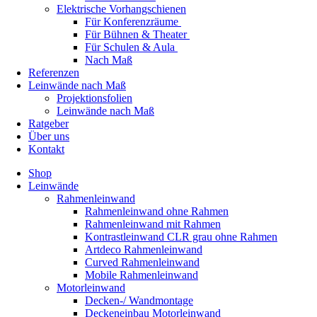
Elektrische Vorhangschienen
Für Konferenzräume
Für Bühnen & Theater
Für Schulen & Aula
Nach Maß
Referenzen
Leinwände nach Maß
Projektionsfolien
Leinwände nach Maß
Ratgeber
Über uns
Kontakt
Shop
Leinwände
Rahmenleinwand
Rahmenleinwand ohne Rahmen
Rahmenleinwand mit Rahmen
Kontrastleinwand CLR grau ohne Rahmen
Artdeco Rahmenleinwand
Curved Rahmenleinwand
Mobile Rahmenleinwand
Motorleinwand
Decken-/ Wandmontage
Deckeneinbau Motorleinwand