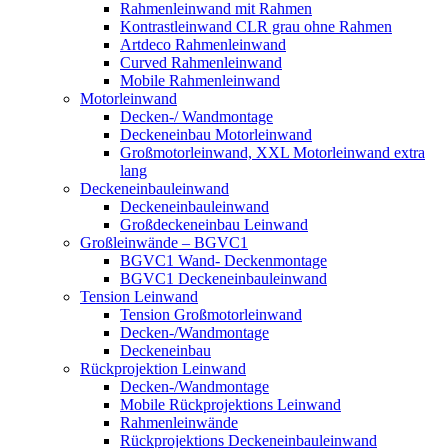
Rahmenleinwand mit Rahmen
Kontrastleinwand CLR grau ohne Rahmen
Artdeco Rahmenleinwand
Curved Rahmenleinwand
Mobile Rahmenleinwand
Motorleinwand
Decken-/ Wandmontage
Deckeneinbau Motorleinwand
Großmotorleinwand, XXL Motorleinwand extra
lang
Deckeneinbauleinwand
Deckeneinbauleinwand
Großdeckeneinbau Leinwand
Großleinwände – BGVC1
BGVC1 Wand- Deckenmontage
BGVC1 Deckeneinbauleinwand
Tension Leinwand
Tension Großmotorleinwand
Decken-/Wandmontage
Deckeneinbau
Rückprojektion Leinwand
Decken-/Wandmontage
Mobile Rückprojektions Leinwand
Rahmenleinwände
Rückprojektions Deckeneinbauleinwand