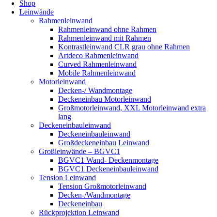
Shop
Leinwände
Rahmenleinwand
Rahmenleinwand ohne Rahmen
Rahmenleinwand mit Rahmen
Kontrastleinwand CLR grau ohne Rahmen
Artdeco Rahmenleinwand
Curved Rahmenleinwand
Mobile Rahmenleinwand
Motorleinwand
Decken-/ Wandmontage
Deckeneinbau Motorleinwand
Großmotorleinwand, XXL Motorleinwand extra
lang
Deckeneinbauleinwand
Deckeneinbauleinwand
Großdeckeneinbau Leinwand
Großleinwände – BGVC1
BGVC1 Wand- Deckenmontage
BGVC1 Deckeneinbauleinwand
Tension Leinwand
Tension Großmotorleinwand
Decken-/Wandmontage
Deckeneinbau
Rückprojektion Leinwand