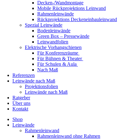
Decken-/Wandmontage
Mobile Rückprojektions Leinwand
Rahmenleinwände
Rückprojektions Deckeneinbauleinwand
Spezial Leinwände
Bodenleinwände
Green Box – Pressewände
Leinwandfolien
Elektrische Vorhangschienen
Für Konferenzräume
Für Bühnen & Theater
Für Schulen & Aula
Nach Maß
Referenzen
Leinwände nach Maß
Projektionsfolien
Leinwände nach Maß
Ratgeber
Über uns
Kontakt
Shop
Leinwände
Rahmenleinwand
Rahmenleinwand ohne Rahmen