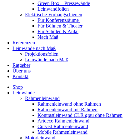
Green Box – Pressewände
Leinwandfolien
Elektrische Vorhangschienen
Für Konferenzräume
Für Bühnen & Theater
Für Schulen & Aula
Nach Maß
Referenzen
Leinwände nach Maß
Projektionsfolien
Leinwände nach Maß
Ratgeber
Über uns
Kontakt
Shop
Leinwände
Rahmenleinwand
Rahmenleinwand ohne Rahmen
Rahmenleinwand mit Rahmen
Kontrastleinwand CLR grau ohne Rahmen
Artdeco Rahmenleinwand
Curved Rahmenleinwand
Mobile Rahmenleinwand
Motorleinwand