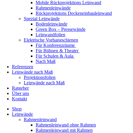
Mobile Rückprojektions Leinwand
Rahmenleinwände
Rückprojektions Deckeneinbauleinwand
Spezial Leinwände
Bodenleinwände
Green Box – Pressewände
Leinwandfolien
Elektrische Vorhangschienen
Für Konferenzräume
Für Bühnen & Theater
Für Schulen & Aula
Nach Maß
Referenzen
Leinwände nach Maß
Projektionsfolien
Leinwände nach Maß
Ratgeber
Über uns
Kontakt
Shop
Leinwände
Rahmenleinwand
Rahmenleinwand ohne Rahmen
Rahmenleinwand mit Rahmen