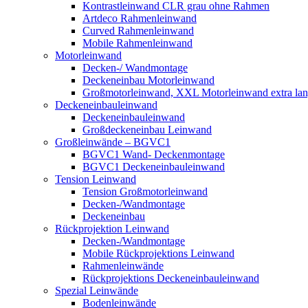
Kontrastleinwand CLR grau ohne Rahmen
Artdeco Rahmenleinwand
Curved Rahmenleinwand
Mobile Rahmenleinwand
Motorleinwand
Decken-/ Wandmontage
Deckeneinbau Motorleinwand
Großmotorleinwand, XXL Motorleinwand extra la
Deckeneinbauleinwand
Deckeneinbauleinwand
Großdeckeneinbau Leinwand
Großleinwände – BGVC1
BGVC1 Wand- Deckenmontage
BGVC1 Deckeneinbauleinwand
Tension Leinwand
Tension Großmotorleinwand
Decken-/Wandmontage
Deckeneinbau
Rückprojektion Leinwand
Decken-/Wandmontage
Mobile Rückprojektions Leinwand
Rahmenleinwände
Rückprojektions Deckeneinbauleinwand
Spezial Leinwände
Bodenleinwände