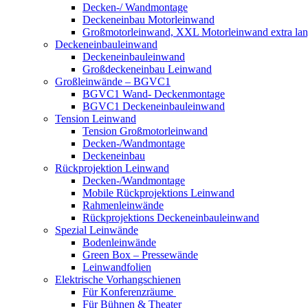
Decken-/ Wandmontage
Deckeneinbau Motorleinwand
Großmotorleinwand, XXL Motorleinwand extra la
Deckeneinbauleinwand
Deckeneinbauleinwand
Großdeckeneinbau Leinwand
Großleinwände – BGVC1
BGVC1 Wand- Deckenmontage
BGVC1 Deckeneinbauleinwand
Tension Leinwand
Tension Großmotorleinwand
Decken-/Wandmontage
Deckeneinbau
Rückprojektion Leinwand
Decken-/Wandmontage
Mobile Rückprojektions Leinwand
Rahmenleinwände
Rückprojektions Deckeneinbauleinwand
Spezial Leinwände
Bodenleinwände
Green Box – Pressewände
Leinwandfolien
Elektrische Vorhangschienen
Für Konferenzräume
Für Bühnen & Theater