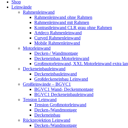
Shop
Leinwände
Rahmenleinwand
Rahmenleinwand ohne Rahmen
Rahmenleinwand mit Rahmen
Kontrastleinwand CLR grau ohne Rahmen
Artdeco Rahmenleinwand
Curved Rahmenleinwand
Mobile Rahmenleinwand
Motorleinwand
Decken-/ Wandmontage
Deckeneinbau Motorleinwand
Großmotorleinwand, XXL Motorleinwand extra la
Deckeneinbauleinwand
Deckeneinbauleinwand
Großdeckeneinbau Leinwand
Großleinwände – BGVC1
BGVC1 Wand- Deckenmontage
BGVC1 Deckeneinbauleinwand
Tension Leinwand
Tension Großmotorleinwand
Decken-/Wandmontage
Deckeneinbau
Rückprojektion Leinwand
Decken-/Wandmontage