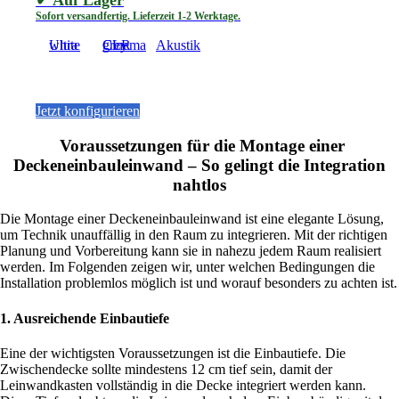
der
Sofort versandfertig. Lieferzeit 1-2 Werktage.
Produktseite
gewählt
Ultra white
Cinema grey CLR
Akustik
werden
Dieses
Jetzt konfigurieren
Produkt
weist
Voraussetzungen für die Montage einer
mehrere
Deckeneinbauleinwand – So gelingt die Integration
Varianten
nahtlos
auf.
Die
Die Montage einer Deckeneinbauleinwand ist eine elegante Lösung,
Optionen
um Technik unauffällig in den Raum zu integrieren. Mit der richtigen
können
Planung und Vorbereitung kann sie in nahezu jedem Raum realisiert
auf
werden. Im Folgenden zeigen wir, unter welchen Bedingungen die
der
Installation problemlos möglich ist und worauf besonders zu achten ist.
Produktseite
gewählt
1.
Ausreichende Einbautiefe
werden
Eine der wichtigsten Voraussetzungen ist die Einbautiefe. Die
Zwischendecke sollte mindestens 12 cm tief sein, damit der
Leinwandkasten vollständig in die Decke integriert werden kann.