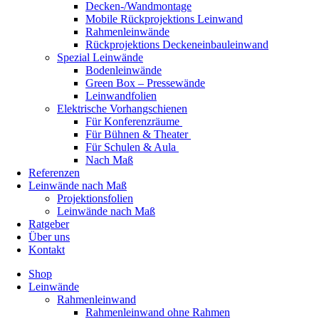
Decken-/Wandmontage
Mobile Rückprojektions Leinwand
Rahmenleinwände
Rückprojektions Deckeneinbauleinwand
Spezial Leinwände
Bodenleinwände
Green Box – Pressewände
Leinwandfolien
Elektrische Vorhangschienen
Für Konferenzräume
Für Bühnen & Theater
Für Schulen & Aula
Nach Maß
Referenzen
Leinwände nach Maß
Projektionsfolien
Leinwände nach Maß
Ratgeber
Über uns
Kontakt
Shop
Leinwände
Rahmenleinwand
Rahmenleinwand ohne Rahmen