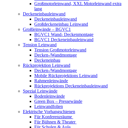
Großmotorleinwand, XXL Motorleinwand extra
lang
Deckeneinbauleinwand
Deckeneinbauleinwand
Großdeckeneinbau Leinwand
Großleinwände – BGVC1
BGVC1 Wand- Deckenmontage
BGVC1 Deckeneinbauleinwand
Tension Leinwand
Tension Großmotorleinwand
Decken-/Wandmontage
Deckeneinbau
Rückprojektion Leinwand
Decken-/Wandmontage
Mobile Rückprojektions Leinwand
Rahmenleinwände
Rückprojektions Deckeneinbauleinwand
Spezial Leinwände
Bodenleinwände
Green Box – Pressewände
Leinwandfolien
Elektrische Vorhangschienen
Für Konferenzräume
Für Bühnen & Theater
Für Schulen & Aula