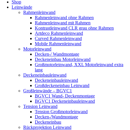
Shop
Leinwände
Rahmenleinwand
Rahmenleinwand ohne Rahmen
Rahmenleinwand mit Rahmen
Kontrastleinwand CLR grau ohne Rahmen
Artdeco Rahmenleinwand
Curved Rahmenleinwand
Mobile Rahmenleinwand
Motorleinwand
Decken-/ Wandmontage
Deckeneinbau Motorleinwand
Großmotorleinwand, XXL Motorleinwand extra
lang
Deckeneinbauleinwand
Deckeneinbauleinwand
Großdeckeneinbau Leinwand
Großleinwände – BGVC1
BGVC1 Wand- Deckenmontage
BGVC1 Deckeneinbauleinwand
Tension Leinwand
Tension Großmotorleinwand
Decken-/Wandmontage
Deckeneinbau
Rückprojektion Leinwand