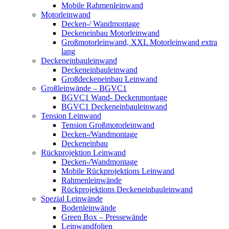
Mobile Rahmenleinwand
Motorleinwand
Decken-/ Wandmontage
Deckeneinbau Motorleinwand
Großmotorleinwand, XXL Motorleinwand extra
lang
Deckeneinbauleinwand
Deckeneinbauleinwand
Großdeckeneinbau Leinwand
Großleinwände – BGVC1
BGVC1 Wand- Deckenmontage
BGVC1 Deckeneinbauleinwand
Tension Leinwand
Tension Großmotorleinwand
Decken-/Wandmontage
Deckeneinbau
Rückprojektion Leinwand
Decken-/Wandmontage
Mobile Rückprojektions Leinwand
Rahmenleinwände
Rückprojektions Deckeneinbauleinwand
Spezial Leinwände
Bodenleinwände
Green Box – Pressewände
Leinwandfolien