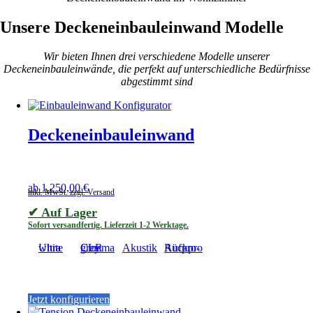
Unsere Deckeneinbauleinwand Modelle
Wir bieten Ihnen drei verschiedene Modelle unserer
Deckeneinbauleinwände, die perfekt auf unterschiedliche Bedürfnisse
abgestimmt sind
Deckeneinbauleinwand
ab
1.250,00
€
inkl. MwSt. zzgl. Versand
✔ Auf Lager
Sofort versandfertig. Lieferzeit 1-2 Werktage.
Ultra white
Cinema grey CLR
Akustik
Aufpro-Rückpro
Dieses
Jetzt konfigurieren
Produkt