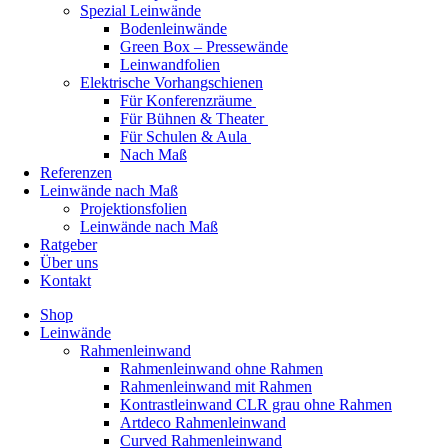
Spezial Leinwände
Bodenleinwände
Green Box – Pressewände
Leinwandfolien
Elektrische Vorhangschienen
Für Konferenzräume
Für Bühnen & Theater
Für Schulen & Aula
Nach Maß
Referenzen
Leinwände nach Maß
Projektionsfolien
Leinwände nach Maß
Ratgeber
Über uns
Kontakt
Shop
Leinwände
Rahmenleinwand
Rahmenleinwand ohne Rahmen
Rahmenleinwand mit Rahmen
Kontrastleinwand CLR grau ohne Rahmen
Artdeco Rahmenleinwand
Curved Rahmenleinwand