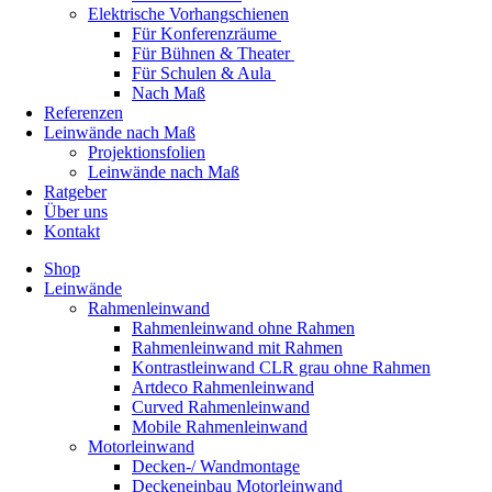
Elektrische Vorhangschienen
Für Konferenzräume
Für Bühnen & Theater
Für Schulen & Aula
Nach Maß
Referenzen
Leinwände nach Maß
Projektionsfolien
Leinwände nach Maß
Ratgeber
Über uns
Kontakt
Shop
Leinwände
Rahmenleinwand
Rahmenleinwand ohne Rahmen
Rahmenleinwand mit Rahmen
Kontrastleinwand CLR grau ohne Rahmen
Artdeco Rahmenleinwand
Curved Rahmenleinwand
Mobile Rahmenleinwand
Motorleinwand
Decken-/ Wandmontage
Deckeneinbau Motorleinwand