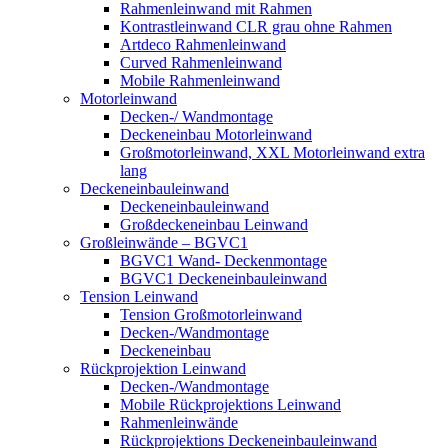
Rahmenleinwand mit Rahmen
Kontrastleinwand CLR grau ohne Rahmen
Artdeco Rahmenleinwand
Curved Rahmenleinwand
Mobile Rahmenleinwand
Motorleinwand
Decken-/ Wandmontage
Deckeneinbau Motorleinwand
Großmotorleinwand, XXL Motorleinwand extra
lang
Deckeneinbauleinwand
Deckeneinbauleinwand
Großdeckeneinbau Leinwand
Großleinwände – BGVC1
BGVC1 Wand- Deckenmontage
BGVC1 Deckeneinbauleinwand
Tension Leinwand
Tension Großmotorleinwand
Decken-/Wandmontage
Deckeneinbau
Rückprojektion Leinwand
Decken-/Wandmontage
Mobile Rückprojektions Leinwand
Rahmenleinwände
Rückprojektions Deckeneinbauleinwand