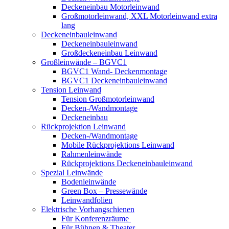
Deckeneinbau Motorleinwand
Großmotorleinwand, XXL Motorleinwand extra
lang
Deckeneinbauleinwand
Deckeneinbauleinwand
Großdeckeneinbau Leinwand
Großleinwände – BGVC1
BGVC1 Wand- Deckenmontage
BGVC1 Deckeneinbauleinwand
Tension Leinwand
Tension Großmotorleinwand
Decken-/Wandmontage
Deckeneinbau
Rückprojektion Leinwand
Decken-/Wandmontage
Mobile Rückprojektions Leinwand
Rahmenleinwände
Rückprojektions Deckeneinbauleinwand
Spezial Leinwände
Bodenleinwände
Green Box – Pressewände
Leinwandfolien
Elektrische Vorhangschienen
Für Konferenzräume
Für Bühnen & Theater