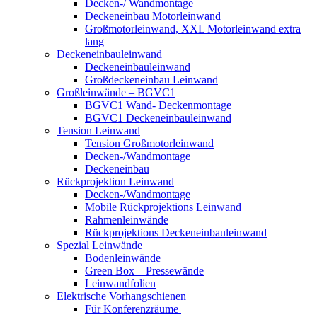
Decken-/ Wandmontage
Deckeneinbau Motorleinwand
Großmotorleinwand, XXL Motorleinwand extra
lang
Deckeneinbauleinwand
Deckeneinbauleinwand
Großdeckeneinbau Leinwand
Großleinwände – BGVC1
BGVC1 Wand- Deckenmontage
BGVC1 Deckeneinbauleinwand
Tension Leinwand
Tension Großmotorleinwand
Decken-/Wandmontage
Deckeneinbau
Rückprojektion Leinwand
Decken-/Wandmontage
Mobile Rückprojektions Leinwand
Rahmenleinwände
Rückprojektions Deckeneinbauleinwand
Spezial Leinwände
Bodenleinwände
Green Box – Pressewände
Leinwandfolien
Elektrische Vorhangschienen
Für Konferenzräume