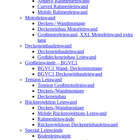
Artdeco Rahmenleinwand
Curved Rahmenleinwand
Mobile Rahmenleinwand
Motorleinwand
Decken-/ Wandmontage
Deckeneinbau Motorleinwand
Großmotorleinwand, XXL Motorleinwand extra
lang
Deckeneinbauleinwand
Deckeneinbauleinwand
Großdeckeneinbau Leinwand
Großleinwände – BGVC1
BGVC1 Wand- Deckenmontage
BGVC1 Deckeneinbauleinwand
Tension Leinwand
Tension Großmotorleinwand
Decken-/Wandmontage
Deckeneinbau
Rückprojektion Leinwand
Decken-/Wandmontage
Mobile Rückprojektions Leinwand
Rahmenleinwände
Rückprojektions Deckeneinbauleinwand
Spezial Leinwände
Bodenleinwände