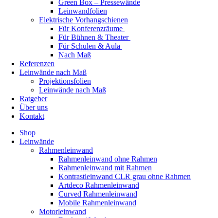
Green Box – Pressewände
Leinwandfolien
Elektrische Vorhangschienen
Für Konferenzräume
Für Bühnen & Theater
Für Schulen & Aula
Nach Maß
Referenzen
Leinwände nach Maß
Projektionsfolien
Leinwände nach Maß
Ratgeber
Über uns
Kontakt
Shop
Leinwände
Rahmenleinwand
Rahmenleinwand ohne Rahmen
Rahmenleinwand mit Rahmen
Kontrastleinwand CLR grau ohne Rahmen
Artdeco Rahmenleinwand
Curved Rahmenleinwand
Mobile Rahmenleinwand
Motorleinwand