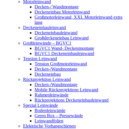
Motorleinwand
Decken-/ Wandmontage
Deckeneinbau Motorleinwand
Großmotorleinwand, XXL Motorleinwand extra
lang
Deckeneinbauleinwand
Deckeneinbauleinwand
Großdeckeneinbau Leinwand
Großleinwände – BGVC1
BGVC1 Wand- Deckenmontage
BGVC1 Deckeneinbauleinwand
Tension Leinwand
Tension Großmotorleinwand
Decken-/Wandmontage
Deckeneinbau
Rückprojektion Leinwand
Decken-/Wandmontage
Mobile Rückprojektions Leinwand
Rahmenleinwände
Rückprojektions Deckeneinbauleinwand
Spezial Leinwände
Bodenleinwände
Green Box – Pressewände
Leinwandfolien
Elektrische Vorhangschienen