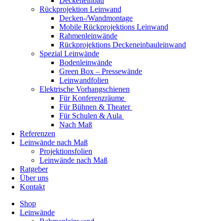
Deckeneinbau
Rückprojektion Leinwand
Decken-/Wandmontage
Mobile Rückprojektions Leinwand
Rahmenleinwände
Rückprojektions Deckeneinbauleinwand
Spezial Leinwände
Bodenleinwände
Green Box – Pressewände
Leinwandfolien
Elektrische Vorhangschienen
Für Konferenzräume
Für Bühnen & Theater
Für Schulen & Aula
Nach Maß
Referenzen
Leinwände nach Maß
Projektionsfolien
Leinwände nach Maß
Ratgeber
Über uns
Kontakt
Shop
Leinwände