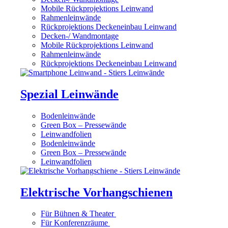
Mobile Rückprojektions Leinwand
Rahmenleinwände
Rückprojektions Deckeneinbau Leinwand
Decken-/ Wandmontage
Mobile Rückprojektions Leinwand
Rahmenleinwände
Rückprojektions Deckeneinbau Leinwand
Spezial Leinwände
Bodenleinwände
Green Box – Pressewände
Leinwandfolien
Bodenleinwände
Green Box – Pressewände
Leinwandfolien
Elektrische Vorhangschienen
Für Bühnen & Theater
Für Konferenzräume