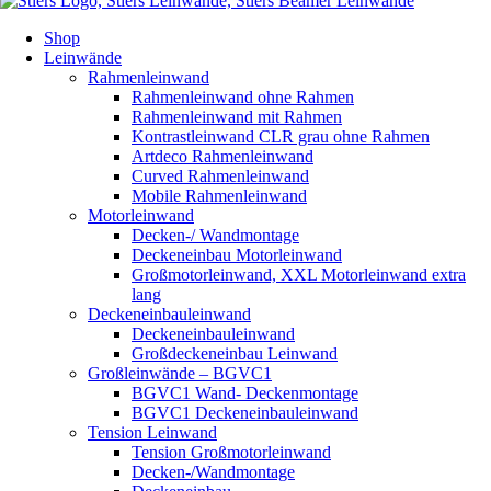
Shop
Leinwände
Rahmenleinwand
Rahmenleinwand ohne Rahmen
Rahmenleinwand mit Rahmen
Kontrastleinwand CLR grau ohne Rahmen
Artdeco Rahmenleinwand
Curved Rahmenleinwand
Mobile Rahmenleinwand
Motorleinwand
Decken-/ Wandmontage
Deckeneinbau Motorleinwand
Großmotorleinwand, XXL Motorleinwand extra
lang
Deckeneinbauleinwand
Deckeneinbauleinwand
Großdeckeneinbau Leinwand
Großleinwände – BGVC1
BGVC1 Wand- Deckenmontage
BGVC1 Deckeneinbauleinwand
Tension Leinwand
Tension Großmotorleinwand
Decken-/Wandmontage