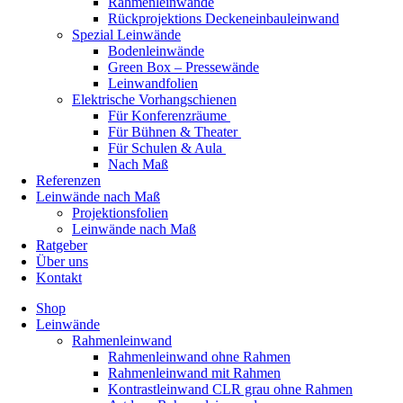
Rahmenleinwände
Rückprojektions Deckeneinbauleinwand
Spezial Leinwände
Bodenleinwände
Green Box – Pressewände
Leinwandfolien
Elektrische Vorhangschienen
Für Konferenzräume
Für Bühnen & Theater
Für Schulen & Aula
Nach Maß
Referenzen
Leinwände nach Maß
Projektionsfolien
Leinwände nach Maß
Ratgeber
Über uns
Kontakt
Shop
Leinwände
Rahmenleinwand
Rahmenleinwand ohne Rahmen
Rahmenleinwand mit Rahmen
Kontrastleinwand CLR grau ohne Rahmen