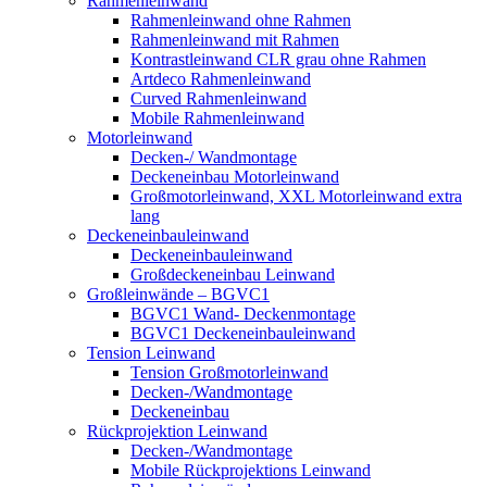
Rahmenleinwand
Rahmenleinwand ohne Rahmen
Rahmenleinwand mit Rahmen
Kontrastleinwand CLR grau ohne Rahmen
Artdeco Rahmenleinwand
Curved Rahmenleinwand
Mobile Rahmenleinwand
Motorleinwand
Decken-/ Wandmontage
Deckeneinbau Motorleinwand
Großmotorleinwand, XXL Motorleinwand extra
lang
Deckeneinbauleinwand
Deckeneinbauleinwand
Großdeckeneinbau Leinwand
Großleinwände – BGVC1
BGVC1 Wand- Deckenmontage
BGVC1 Deckeneinbauleinwand
Tension Leinwand
Tension Großmotorleinwand
Decken-/Wandmontage
Deckeneinbau
Rückprojektion Leinwand
Decken-/Wandmontage
Mobile Rückprojektions Leinwand