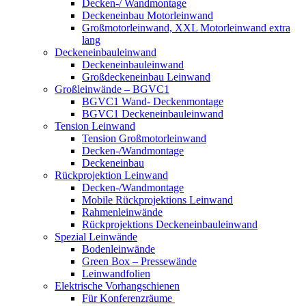
Decken-/ Wandmontage
Deckeneinbau Motorleinwand
Großmotorleinwand, XXL Motorleinwand extra
lang
Deckeneinbauleinwand
Deckeneinbauleinwand
Großdeckeneinbau Leinwand
Großleinwände – BGVC1
BGVC1 Wand- Deckenmontage
BGVC1 Deckeneinbauleinwand
Tension Leinwand
Tension Großmotorleinwand
Decken-/Wandmontage
Deckeneinbau
Rückprojektion Leinwand
Decken-/Wandmontage
Mobile Rückprojektions Leinwand
Rahmenleinwände
Rückprojektions Deckeneinbauleinwand
Spezial Leinwände
Bodenleinwände
Green Box – Pressewände
Leinwandfolien
Elektrische Vorhangschienen
Für Konferenzräume