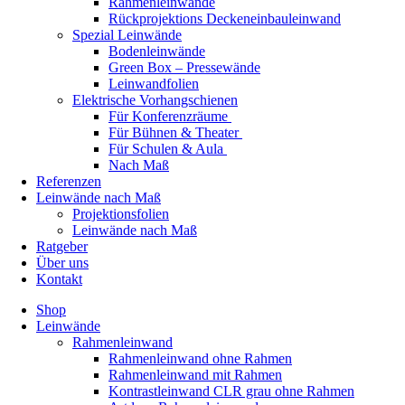
Rahmenleinwände
Rückprojektions Deckeneinbauleinwand
Spezial Leinwände
Bodenleinwände
Green Box – Pressewände
Leinwandfolien
Elektrische Vorhangschienen
Für Konferenzräume
Für Bühnen & Theater
Für Schulen & Aula
Nach Maß
Referenzen
Leinwände nach Maß
Projektionsfolien
Leinwände nach Maß
Ratgeber
Über uns
Kontakt
Shop
Leinwände
Rahmenleinwand
Rahmenleinwand ohne Rahmen
Rahmenleinwand mit Rahmen
Kontrastleinwand CLR grau ohne Rahmen