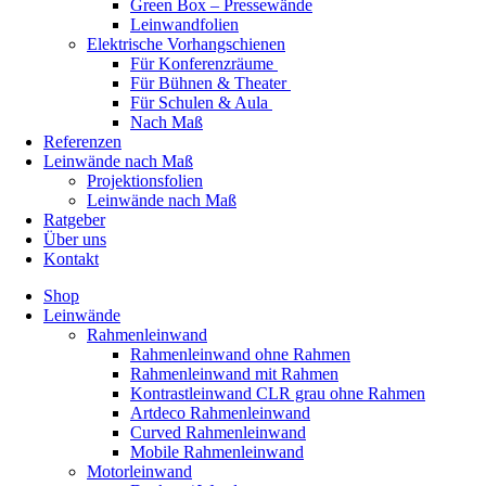
Green Box – Pressewände
Leinwandfolien
Elektrische Vorhangschienen
Für Konferenzräume
Für Bühnen & Theater
Für Schulen & Aula
Nach Maß
Referenzen
Leinwände nach Maß
Projektionsfolien
Leinwände nach Maß
Ratgeber
Über uns
Kontakt
Shop
Leinwände
Rahmenleinwand
Rahmenleinwand ohne Rahmen
Rahmenleinwand mit Rahmen
Kontrastleinwand CLR grau ohne Rahmen
Artdeco Rahmenleinwand
Curved Rahmenleinwand
Mobile Rahmenleinwand
Motorleinwand