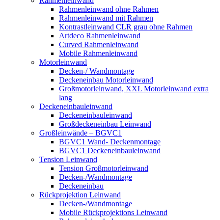
Rahmenleinwand
Rahmenleinwand ohne Rahmen
Rahmenleinwand mit Rahmen
Kontrastleinwand CLR grau ohne Rahmen
Artdeco Rahmenleinwand
Curved Rahmenleinwand
Mobile Rahmenleinwand
Motorleinwand
Decken-/ Wandmontage
Deckeneinbau Motorleinwand
Großmotorleinwand, XXL Motorleinwand extra
lang
Deckeneinbauleinwand
Deckeneinbauleinwand
Großdeckeneinbau Leinwand
Großleinwände – BGVC1
BGVC1 Wand- Deckenmontage
BGVC1 Deckeneinbauleinwand
Tension Leinwand
Tension Großmotorleinwand
Decken-/Wandmontage
Deckeneinbau
Rückprojektion Leinwand
Decken-/Wandmontage
Mobile Rückprojektions Leinwand