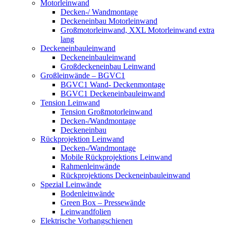
Motorleinwand
Decken-/ Wandmontage
Deckeneinbau Motorleinwand
Großmotorleinwand, XXL Motorleinwand extra
lang
Deckeneinbauleinwand
Deckeneinbauleinwand
Großdeckeneinbau Leinwand
Großleinwände – BGVC1
BGVC1 Wand- Deckenmontage
BGVC1 Deckeneinbauleinwand
Tension Leinwand
Tension Großmotorleinwand
Decken-/Wandmontage
Deckeneinbau
Rückprojektion Leinwand
Decken-/Wandmontage
Mobile Rückprojektions Leinwand
Rahmenleinwände
Rückprojektions Deckeneinbauleinwand
Spezial Leinwände
Bodenleinwände
Green Box – Pressewände
Leinwandfolien
Elektrische Vorhangschienen