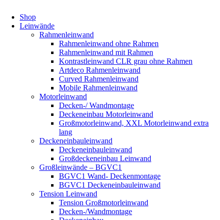
Shop
Leinwände
Rahmenleinwand
Rahmenleinwand ohne Rahmen
Rahmenleinwand mit Rahmen
Kontrastleinwand CLR grau ohne Rahmen
Artdeco Rahmenleinwand
Curved Rahmenleinwand
Mobile Rahmenleinwand
Motorleinwand
Decken-/ Wandmontage
Deckeneinbau Motorleinwand
Großmotorleinwand, XXL Motorleinwand extra
lang
Deckeneinbauleinwand
Deckeneinbauleinwand
Großdeckeneinbau Leinwand
Großleinwände – BGVC1
BGVC1 Wand- Deckenmontage
BGVC1 Deckeneinbauleinwand
Tension Leinwand
Tension Großmotorleinwand
Decken-/Wandmontage