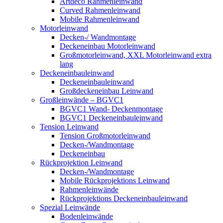
Artdeco Rahmenleinwand
Curved Rahmenleinwand
Mobile Rahmenleinwand
Motorleinwand
Decken-/ Wandmontage
Deckeneinbau Motorleinwand
Großmotorleinwand, XXL Motorleinwand extra
lang
Deckeneinbauleinwand
Deckeneinbauleinwand
Großdeckeneinbau Leinwand
Großleinwände – BGVC1
BGVC1 Wand- Deckenmontage
BGVC1 Deckeneinbauleinwand
Tension Leinwand
Tension Großmotorleinwand
Decken-/Wandmontage
Deckeneinbau
Rückprojektion Leinwand
Decken-/Wandmontage
Mobile Rückprojektions Leinwand
Rahmenleinwände
Rückprojektions Deckeneinbauleinwand
Spezial Leinwände
Bodenleinwände