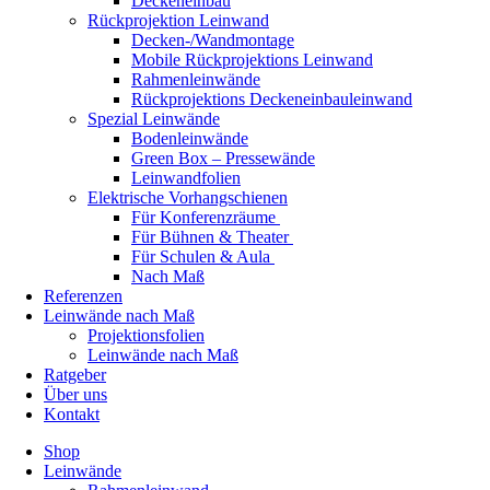
Deckeneinbau
Rückprojektion Leinwand
Decken-/Wandmontage
Mobile Rückprojektions Leinwand
Rahmenleinwände
Rückprojektions Deckeneinbauleinwand
Spezial Leinwände
Bodenleinwände
Green Box – Pressewände
Leinwandfolien
Elektrische Vorhangschienen
Für Konferenzräume
Für Bühnen & Theater
Für Schulen & Aula
Nach Maß
Referenzen
Leinwände nach Maß
Projektionsfolien
Leinwände nach Maß
Ratgeber
Über uns
Kontakt
Shop
Leinwände