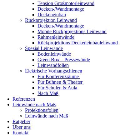
Tension Großmotorleinwand
Decken-/Wandmontage
Deckeneinbau
Rückprojektion Leinwand
Decken-/Wandmontage
Mobile Rückprojektions Leinwand
Rahmenleinwände
Rückprojektions Deckeneinbauleinwand
Spezial Leinwände
Bodenleinwände
Green Box – Pressewände
Leinwandfolien
Elektrische Vorhangschienen
Für Konferenzräume
Für Bühnen & Theater
Für Schulen & Aula
Nach Maß
Referenzen
Leinwände nach Maß
Projektionsfolien
Leinwände nach Maß
Ratgeber
Über uns
Kontakt