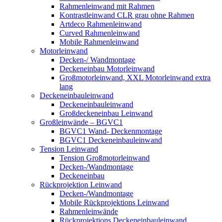
Rahmenleinwand mit Rahmen
Kontrastleinwand CLR grau ohne Rahmen
Artdeco Rahmenleinwand
Curved Rahmenleinwand
Mobile Rahmenleinwand
Motorleinwand
Decken-/ Wandmontage
Deckeneinbau Motorleinwand
Großmotorleinwand, XXL Motorleinwand extra
lang
Deckeneinbauleinwand
Deckeneinbauleinwand
Großdeckeneinbau Leinwand
Großleinwände – BGVC1
BGVC1 Wand- Deckenmontage
BGVC1 Deckeneinbauleinwand
Tension Leinwand
Tension Großmotorleinwand
Decken-/Wandmontage
Deckeneinbau
Rückprojektion Leinwand
Decken-/Wandmontage
Mobile Rückprojektions Leinwand
Rahmenleinwände
Rückprojektions Deckeneinbauleinwand