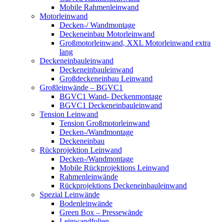
Mobile Rahmenleinwand
Motorleinwand
Decken-/ Wandmontage
Deckeneinbau Motorleinwand
Großmotorleinwand, XXL Motorleinwand extra
lang
Deckeneinbauleinwand
Deckeneinbauleinwand
Großdeckeneinbau Leinwand
Großleinwände – BGVC1
BGVC1 Wand- Deckenmontage
BGVC1 Deckeneinbauleinwand
Tension Leinwand
Tension Großmotorleinwand
Decken-/Wandmontage
Deckeneinbau
Rückprojektion Leinwand
Decken-/Wandmontage
Mobile Rückprojektions Leinwand
Rahmenleinwände
Rückprojektions Deckeneinbauleinwand
Spezial Leinwände
Bodenleinwände
Green Box – Pressewände
Leinwandfolien