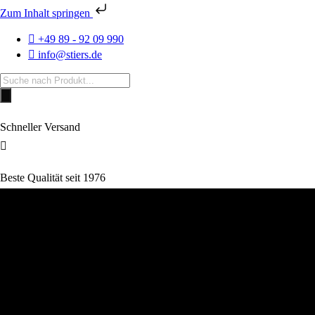
Zum Inhalt springen
+49 89 - 92 09 990
info@stiers.de
Products
search
Schneller Versand
Beste Qualität seit 1976