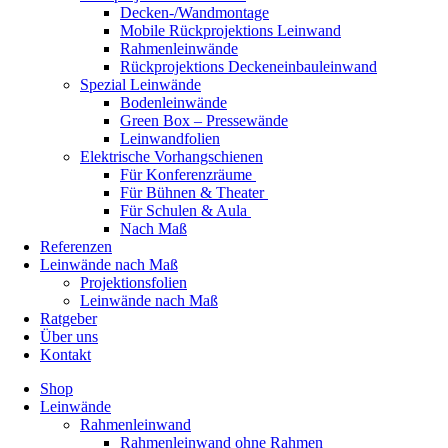
Decken-/Wandmontage
Mobile Rückprojektions Leinwand
Rahmenleinwände
Rückprojektions Deckeneinbauleinwand
Spezial Leinwände
Bodenleinwände
Green Box – Pressewände
Leinwandfolien
Elektrische Vorhangschienen
Für Konferenzräume
Für Bühnen & Theater
Für Schulen & Aula
Nach Maß
Referenzen
Leinwände nach Maß
Projektionsfolien
Leinwände nach Maß
Ratgeber
Über uns
Kontakt
Shop
Leinwände
Rahmenleinwand
Rahmenleinwand ohne Rahmen