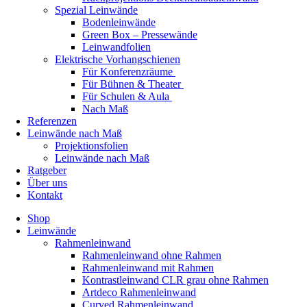
Spezial Leinwände
Bodenleinwände
Green Box – Pressewände
Leinwandfolien
Elektrische Vorhangschienen
Für Konferenzräume
Für Bühnen & Theater
Für Schulen & Aula
Nach Maß
Referenzen
Leinwände nach Maß
Projektionsfolien
Leinwände nach Maß
Ratgeber
Über uns
Kontakt
Shop
Leinwände
Rahmenleinwand
Rahmenleinwand ohne Rahmen
Rahmenleinwand mit Rahmen
Kontrastleinwand CLR grau ohne Rahmen
Artdeco Rahmenleinwand
Curved Rahmenleinwand