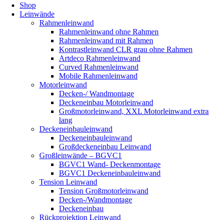
Shop
Leinwände
Rahmenleinwand
Rahmenleinwand ohne Rahmen
Rahmenleinwand mit Rahmen
Kontrastleinwand CLR grau ohne Rahmen
Artdeco Rahmenleinwand
Curved Rahmenleinwand
Mobile Rahmenleinwand
Motorleinwand
Decken-/ Wandmontage
Deckeneinbau Motorleinwand
Großmotorleinwand, XXL Motorleinwand extra
lang
Deckeneinbauleinwand
Deckeneinbauleinwand
Großdeckeneinbau Leinwand
Großleinwände – BGVC1
BGVC1 Wand- Deckenmontage
BGVC1 Deckeneinbauleinwand
Tension Leinwand
Tension Großmotorleinwand
Decken-/Wandmontage
Deckeneinbau
Rückprojektion Leinwand