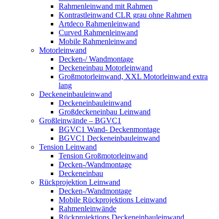
Rahmenleinwand mit Rahmen
Kontrastleinwand CLR grau ohne Rahmen
Artdeco Rahmenleinwand
Curved Rahmenleinwand
Mobile Rahmenleinwand
Motorleinwand
Decken-/ Wandmontage
Deckeneinbau Motorleinwand
Großmotorleinwand, XXL Motorleinwand extra
lang
Deckeneinbauleinwand
Deckeneinbauleinwand
Großdeckeneinbau Leinwand
Großleinwände – BGVC1
BGVC1 Wand- Deckenmontage
BGVC1 Deckeneinbauleinwand
Tension Leinwand
Tension Großmotorleinwand
Decken-/Wandmontage
Deckeneinbau
Rückprojektion Leinwand
Decken-/Wandmontage
Mobile Rückprojektions Leinwand
Rahmenleinwände
Rückprojektions Deckeneinbauleinwand